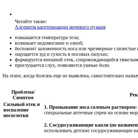
Читайте также:
Алгоритм катетеризации мочевого пузыря
повышается температура тела;
возникает недомогание и озноб;
беспокоит заложенность носа или чрезмерные слизистые 
ощущается зуд и сухость в носовых пазухах;
формируется внешний отек, сопровождающийся тяжелым
приглушается слух, появляются ушные боли.
На этапе, когда болезнь еще не выявлена, самостоятельно наз
Проблема/
Рек
Симптом
Сильный отек и
1. Промывание носа солевым раствором:
воспаление
специальные аптечные спреи на основе морс
носоглотки
2. Сосудосуживающие капли (по назначен
использовать детские сосудосуживающие кап