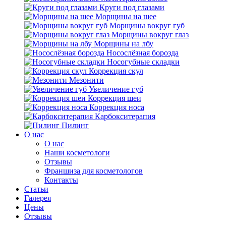
Круги под глазами
Морщины на шее
Морщины вокруг губ
Морщины вокруг глаз
Морщины на лбу
Носослёзная борозда
Носогубные складки
Коррекция скул
Мезонити
Увеличение губ
Коррекция шеи
Коррекция носа
Карбокситерапия
Пилинг
O нас
O нас
Наши косметологи
Отзывы
Франшиза для косметологов
Контакты
Статьи
Галерея
Цены
Отзывы