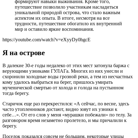
формируют навыки выживания. Кроме того,
путешествие позволило участникам насладиться
уникальной природой острова, что стало важным
аспектом их опыта. В итоге, несмотря на все
трудности, путешествие обогатило их внутренний
мир и оставило яркие воспоминания.
https://youtube.com/watch?v=eXyyDy0hgcE
Я на острове
В далекие 30-е годы недалеко от этих мест затонула баржа с
верующими узниками ГУЛАГа. Многих из них унесли и
схоронили холодные воды грозной реки, а тем из несчастных
кому удалось выбраться на берег, пришлось умирать
мученической смертью от холода и голода на пустынном
тогда берегу.
Старичок еще раз перекрестился: «А сейчас, по весне, здесь
часто утопленников достают, видно зовут их узники к
себе…». От его слов у меня «мурашки побежали» по телу. За
разговором время незаметно пролетело, и мы причалили к
берегу.
Поселок показался совсем не большим, некоторые улицы