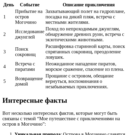
День
Событие
Описание приключения
Прибытие на
Захватывающий полет на гидроплане,
1
остров
посадка на дикий пляж, встреча с
Могочино
местными жителями.
Поход по непроходимым джунглям,
Исследование
2
обнаружение древних руин, встреча с
джунглей
экзотическими животными.
Расшифровка старинной карты, поиск
Поиск
3
спрятанных сокровищ, преодоление
сокровищ
ловушек.
Встреча с
Неожиданное нападение пиратов,
4
пиратами
морское сражение, спасение из плена.
Прощание с островом, обещание
Возвращение
5
вернуться, воспоминания о
домой
незабываемых приключениях.
Интересные факты
Вот несколько интересных фактов, которые могут быть
связаны с темой “Мое путешествие с приключениями на
остров в Могочино”:
Уникальная природа
: Острова в Могочино славятся