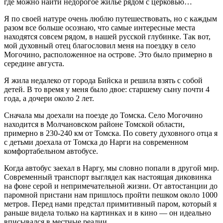
где можно найти недорогое жилье рядом с церковью…
Я по своей натуре очень люблю путешествовать, но с каждым
разом все больше осознаю, что самые интересные места
находятся совсем рядом, в нашей русской глубинке. Так вот,
мой духовный отец благословил меня на поездку в село
Могочино, расположенное на острове. Это было примерно в
середине августа.
Я жила недалеко от города Бийска и решила взять с собой
детей. В то время у меня было двое: старшему сыну почти 4
года, а дочери около 2 лет.
Сначала мы доехали на поезде до Томска. Село Могочино
находится в Молчановском районе Томской области,
примерно в 230-240 км от Томска. По совету духовного отца я
с детьми доехала от Томска до Нарги на современном
комфортабельном автобусе.
Когда автобус заехал в Наргу, мы словно попали в другой мир.
Современный транспорт выглядел как настоящая диковинка
на фоне серой и непримечательной жизни. От автостанции до
паромной пристани нам пришлось пройти пешком около 1000
метров. Перед нами предстал примитивный паром, который я
раньше видела только на картинках и в кино — он идеально
вписывался в местные реалии.