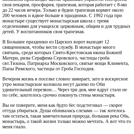
своя пекарня, просфорня, трапезная, которая работает с 8-ми
до 22 часов вечера. Только в будни трапезная кормит около
200 человек и вдвое больше в праздники. С 1992 года при
монастыре существует монастырская школа с тремя
отделениями для учащихся: церковным, общим и для трудных
детей. У воспитанников своя трапезная.
В Большие праздники из Царских ворот выходят 12
священников, чтобы вести службу. В монастыре много
святынь, среди которых Свято-Крестовская икона Божией
Матери, ризы Серафима Серовского, частицы гроба
свт.Тихона, Патриарха Московского, святые мощи Климента,
Папы Римского, частицы от Гроба Господня.
Вечером жизнь в поселке словно замирает, зато в воскресное
утро монастырские колокола несут далеко по Оби
удивительный перезвон… Через три дня, мне вдруг стало не
по себе, захотелось срочно покинуть стены монастыря.
Вы не поверите, меня как будто бес подстегивал — скорее
оттуда убираться. Душа обливалась слезами — так хотелось
там остаться, такая замечательная природа, большая река Обь,
монастырь, о такой жизни только можно мечтать. А вот что-то
меня гнало.