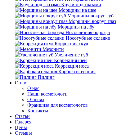
Круги под глазами
Морщины на шее
Морщины вокруг губ
Морщины вокруг глаз
Морщины на лбу
Носослёзная борозда
Носогубные складки
Коррекция скул
Мезонити
Увеличение губ
Коррекция шеи
Коррекция носа
Карбокситерапия
Пилинг
O нас
O нас
Наши косметологи
Отзывы
Франшиза для косметологов
Контакты
Статьи
Галерея
Цены
Отзывы