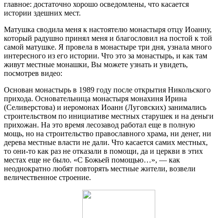
главное: достаточно хорошо осведомлены, что касается
истории здешних мест.
Матушка сводила меня к настоятелю монастыря отцу Иоанну,
который радушно принял меня и благословил на постой к той
самой матушке. Я провела в монастыре три дня, узнала много
интересного из его истории. Что это за монастырь, и как там
живут местные монашки, Вы можете узнать и увидеть,
посмотрев видео:
Основан монастырь в 1989 году после открытия Никольского
прихода. Основательница монастыря монахиня Ирина
(Селиверстова) и иеромонах Иоанн (Луговских) занимались
строительством по инициативе местных старушек и на деньги
прихожан. На это время лесозавод работал еще в полную
мощь, но на строительство православного храма, ни денег, ни
дерева местные власти не дали. Что касается самих местных,
то они-то как раз не отказали в помощи, да и церкви в этих
местах еще не было. «С Божьей помощью…», — как
неоднократно любят повторять местные жители, возвели
величественное строение.