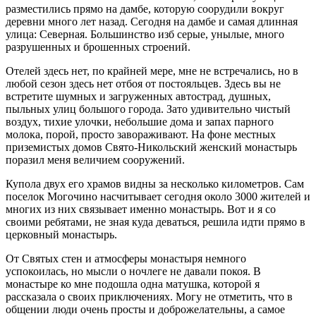
разместились прямо на дамбе, которую соорудили вокруг
деревни много лет назад. Сегодня на дамбе и самая длинная
улица: Северная. Большинство изб серые, унылые, много
разрушенных и брошенных строений.
Отелей здесь нет, по крайней мере, мне не встречались, но в
любой сезон здесь нет отбоя от постояльцев. Здесь вы не
встретите шумных и загруженных автострад, душных,
пыльных улиц большого города. Зато удивительно чистый
воздух, тихие улочки, небольшие дома и запах парного
молока, порой, просто завораживают. На фоне местных
приземистых домов Свято-Никольский женский монастырь
поразил меня величием сооружений.
Купола двух его храмов видны за несколько километров. Сам
поселок Могочино насчитывает сегодня около 3000 жителей и
многих из них связывает именно монастырь. Вот и я со
своими ребятами, не зная куда деваться, решила идти прямо в
церковный монастырь.
От Святых стен и атмосферы монастыря немного
успокоилась, но мысли о ночлеге не давали покоя. В
монастыре ко мне подошла одна матушка, которой я
рассказала о своих приключениях. Могу не отметить, что в
общении люди очень просты и доброжелательны, а самое