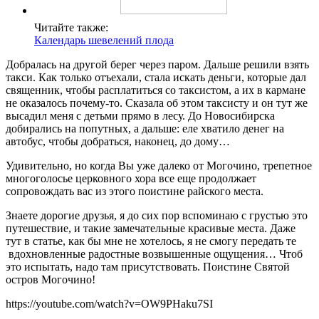
Читайте также:
Календарь шевелений плода
Добралась на другой берег через паром. Дальше решили взять
такси. Как только отъехали, стала искать деньги, которые дал
священник, чтобы расплатиться со таксистом, а их в кармане
не оказалось почему-то. Сказала об этом таксисту и он тут же
высадил меня с детьми прямо в лесу. До Новосибирска
добирались на попутных, а дальше: еле хватило денег на
автобус, чтобы добраться, наконец, до дому…
Удивительно, но когда Вы уже далеко от Могочино, трепетное
многоголосье церковного хора все еще продолжает
сопровождать вас из этого поистине райского места.
Знаете дорогие друзья, я до сих пор вспоминаю с грустью это
путешествие, и такие замечательные красивые места. Даже
тут в статье, как бы мне не хотелось, я не смогу передать те
вдохновленные радостные возвышенные ощущения… Чтоб
это испытать, надо там присутствовать. Поистине Святой
остров Могочино!
https://youtube.com/watch?v=OW9PHaku7SI