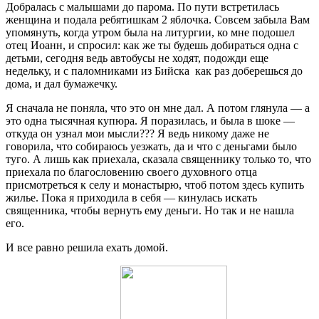
Добралась с малышами до парома. По пути встретилась
женщина и подала ребятишкам 2 яблочка. Совсем забыла Вам
упомянуть, когда утром была на литургии, ко мне подошел
отец Иоанн, и спросил: как же ты будешь добираться одна с
детьми, сегодня ведь автобусы не ходят, подожди еще
недельку, и с паломниками из Бийска как раз доберешься до
дома, и дал бумажечку.
Я сначала не поняла, что это он мне дал. А потом глянула — а
это одна тысячная купюра. Я поразилась, и была в шоке —
откуда он узнал мои мысли??? Я ведь никому даже не
говорила, что собираюсь уезжать, да и что с деньгами было
туго. А лишь как приехала, сказала священнику только то, что
приехала по благословению своего духовного отца
присмотреться к селу и монастырю, чтоб потом здесь купить
жилье. Пока я приходила в себя — кинулась искать
священника, чтобы вернуть ему деньги. Но так и не нашла
его.
И все равно решила ехать домой.