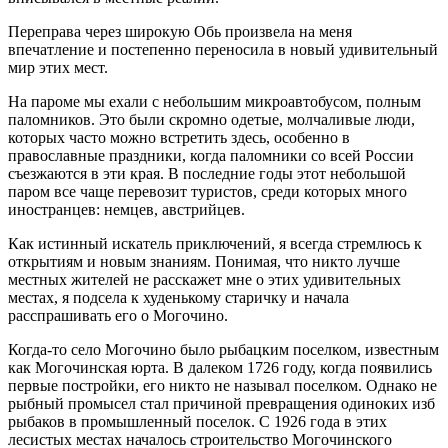
Переправа через широкую Обь произвела на меня
впечатление и постепенно переносила в новый удивительный
мир этих мест.
На пароме мы ехали с небольшим микроавтобусом, полным
паломников. Это были скромно одетые, молчаливые люди,
которых часто можно встретить здесь, особенно в
православные праздники, когда паломники со всей России
съезжаются в эти края. В последние годы этот небольшой
паром все чаще перевозит туристов, среди которых много
иностранцев: немцев, австрийцев.
Как истинный искатель приключений, я всегда стремлюсь к
открытиям и новым знаниям. Понимая, что никто лучше
местных жителей не расскажет мне о этих удивительных
местах, я подсела к худенькому старичку и начала
расспрашивать его о Могочино.
Когда-то село Могочино было рыбацким поселком, известным
как Могочинская юрта. В далеком 1726 году, когда появились
первые постройки, его никто не называл поселком. Однако не
рыбный промысел стал причиной превращения одиноких изб
рыбаков в промышленный поселок. С 1926 года в этих
лесистых местах началось строительство Могочинского