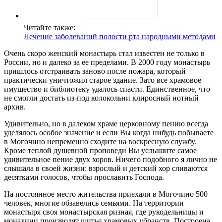
Читайте также:
Лечение заболеваний полости рта народными методами
Очень скоро женский монастырь стал известен не только в
России, но и далеко за ее пределами. В 2000 году монастырь
пришлось отстраивать заново после пожара, который
практически уничтожил старое здание. Зато все храмовое
имущество и библиотеку удалось спасти. Единственное, что
не смогли достать из-под колокольни клиросный нотный
архив.
Удивительно, но в далеком храме церковному пению всегда
уделялось особое значение и если Вы когда нибудь побываете
в Могочино непременно сходите на воскресную службу.
Кроме теплой душевной проповеди Вы услышите самое
удивительное пение двух хоров. Ничего подобного я лично не
слышала в своей жизни: взрослый и детский хор сливаются
десятками голосов, чтобы прославить Господа.
На постоянное место жительства приехали в Могочино 500
человек, многие обзавелись семьями. На территории
монастыря своя монастырская ризная, где рукодельницы и
монахини производят шитье храмовых убранств. Построена