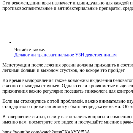
Эти рекомендации врач назначает индивидуально для каждой па
противовоспалительные и антибактериальные препараты, средс
Читайте также:
Делают ли трансвагинальное УЗИ девственницам
Менструации после лечения эрозии должны приходить в соотве
легкими болями и выходом сгустков, но вскоре это пройдет.
Во время выздоровления также возможны выделения беловатого
связано с выходом струпьев. Однако если кровянистые выделен
прижигания важно регулярно посещать гинеколога для контрол
Если вы столкнулись с этой проблемой, важно внимательно из
стандартного прижигания могут быть непредсказуемыми. Об э
В завершение статьи, если у вас остались вопросы и сомнения
именно вам, посмотрите это видео и послушайте мнение врача
https://youtube.com/watch?v=gCKaAYYf53A