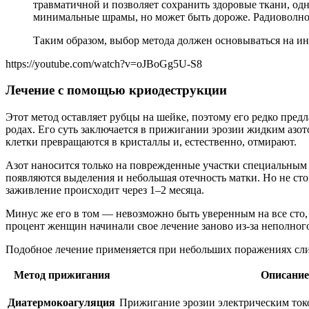
травматичной и позволяет сохранить здоровые ткани, одн
минимальные шрамы, но может быть дороже. Радиоволнов
Таким образом, выбор метода должен основываться на ин
https://youtube.com/watch?v=oJBoGg5U-S8
Лечение с помощью криодеструкции
Этот метод оставляет рубцы на шейке, поэтому его редко пред
родах. Его суть заключается в прижигании эрозии жидким азото
клетки превращаются в кристаллы и, естественно, отмирают.
Азот наносится только на поврежденные участки специальным о
появляются выделения и небольшая отечность матки. Но не ст
заживление происходит через 1–2 месяца.
Минус же его в том — невозможно быть уверенным на все сто,
процент женщин начинали свое лечение заново из-за неполного
Подобное лечение применяется при небольших поражениях слиз
Метод прижигания
Описание
Диатермокоагуляция
Прижигание эрозии электрическим ток