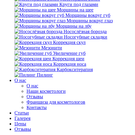
Круги под глазами
Морщины на шее
Морщины вокруг губ
Морщины вокруг глаз
Морщины на лбу
Носослёзная борозда
Носогубные складки
Коррекция скул
Мезонити
Увеличение губ
Коррекция шеи
Коррекция носа
Карбокситерапия
Пилинг
O нас
O нас
Наши косметологи
Отзывы
Франшиза для косметологов
Контакты
Статьи
Галерея
Цены
Отзывы