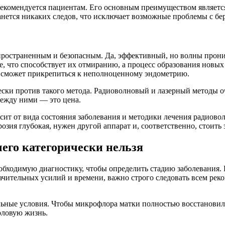
рекомендуется пациентам. Его основным преимуществом является
танется никаких следов, что исключает возможные проблемы с б
пространенным и безопасным. Да, эффективный, но волны прони
ые, что способствует их отмиранию, а процесс образования новы
и сможет прикрепиться к неполноценному эндометрию.
чески против такого метода. Радиоволновый и лазерный методы 
между ними — это цена.
 от вида состояния заболевания и методики лечения радиоволна
озия глубокая, нужен другой аппарат и, соответственно, стоить 
его категорически нельзя
обходимую диагностику, чтобы определить стадию заболевания. 
начительных усилий и времени, важно строго следовать всем рек
ные условия. Чтобы микрофлора матки полностью восстановилась
оловую жизнь.