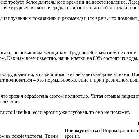
ако требует более длительного времени на восстановление. Лаз
ая хирургия, в свою очередь, отличается высокой эффективнос
дивидуальных показаниях и рекомендациях врача, что позволит 
лагают не рожавшим женщинам. Трудностей с зачатием не возник
м. Как нам всем известно, наши клетки на 80% состоят из воды.
борудованием, который помогает не задеть здоровые ткани. Пос
оит волноваться – это нормальное явление и при правильном вы
 что эрозия обработана азотом полностью. Читая отзывы пациен
 лечения.
истой шейки, если эрозия уже глубокая, то оно не поможет.
Преимущества:
Широко распростр
ом высокой частоты. Ткани
эрозий.