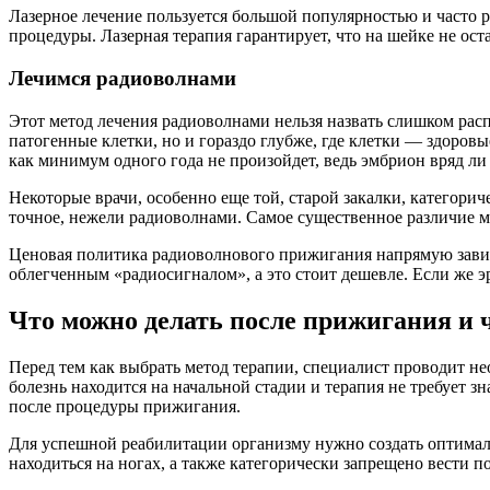
Лазерное лечение пользуется большой популярностью и часто 
процедуры. Лазерная терапия гарантирует, что на шейке не ос
Лечимся радиоволнами
Этот метод лечения радиоволнами нельзя назвать слишком рас
патогенные клетки, но и гораздо глубже, где клетки — здоров
как минимум одного года не произойдет, ведь эмбрион вряд л
Некоторые врачи, особенно еще той, старой закалки, категори
точное, нежели радиоволнами. Самое существенное различие 
Ценовая политика радиоволнового прижигания напрямую зависит
облегченным «радиосигналом», а это стоит дешевле. Если же эр
Что можно делать после прижигания и ч
Перед тем как выбрать метод терапии, специалист проводит не
болезнь находится на начальной стадии и терапия не требует з
после процедуры прижигания.
Для успешной реабилитации организму нужно создать оптималь
находиться на ногах, а также категорически запрещено вести п