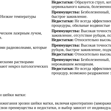
Недостатки:
Образуется струп, ко
цервикального канала, болезненн
Преимущества:
Безболезненный, 
 Низкие температуры
быстрое заживление.
Недостатки:
Не всегда эффективе
процедуры, обильные водянистые 
Преимущества:
Высокая точность
ическим лазерным лучом,
заживление, отсутствие рубцов, 
и.
Недостатки:
Относительно высокая
Преимущества:
Высокая точность
ыми радиоволнами, которые
рубцов, быстрое заживление, под
Недостатки:
Относительно высокая
Преимущества:
Безболезненный, 
ческими растворами
нерожавшим женщинам.
вают некроз патологических
Недостатки:
Не всегда эффективен
процедур, возможно раздражение 
и шейки матки:
прижигания эрозии шейки матки, включая криотерапию (замораж
вои преимущества и недостатки, и выбор зависит от индивидуа