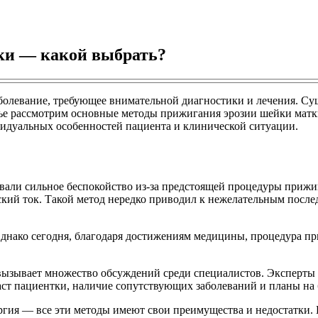
ки — какой выбрать?
болевание, требующее внимательной диагностики и лечения. Су
татье рассмотрим основные методы прижигания эрозии шейки ма
видуальных особенностей пациента и клинической ситуации.
ывали сильное беспокойство из-за предстоящей процедуры прижиг
ский ток. Такой метод нередко приводил к нежелательным после
Однако сегодня, благодаря достижениям медицины, процедура п
ызывает множество обсуждений среди специалистов. Эксперты о
раст пациентки, наличие сопутствующих заболеваний и планы на
ргия — все эти методы имеют свои преимущества и недостатки. 