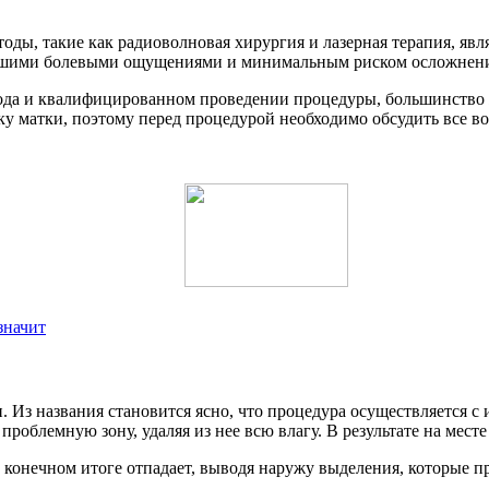
тоды, такие как радиоволновая хирургия и лазерная терапия, я
ньшими болевыми ощущениями и минимальным риском осложнен
ода и квалифицированном проведении процедуры, большинство 
ку матки, поэтому перед процедурой необходимо обсудить все в
значит
 Из названия становится ясно, что процедура осуществляется с 
 проблемную зону, удаляя из нее всю влагу. В результате на ме
в конечном итоге отпадает, выводя наружу выделения, которые 