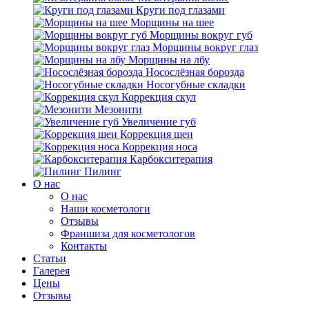
Круги под глазами
Морщины на шее
Морщины вокруг губ
Морщины вокруг глаз
Морщины на лбу
Носослёзная борозда
Носогубные складки
Коррекция скул
Мезонити
Увеличение губ
Коррекция шеи
Коррекция носа
Карбокситерапия
Пилинг
O нас
O нас
Наши косметологи
Отзывы
Франшиза для косметологов
Контакты
Статьи
Галерея
Цены
Отзывы