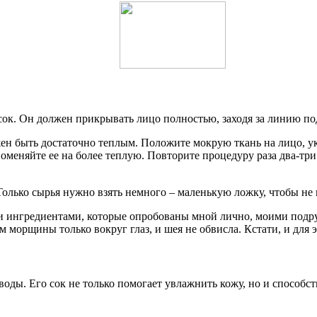
к. Он должен прикрывать лицо полностью, заходя за линию под
ен быть достаточно теплым. Положите мокрую ткань на лицо, у
 поменяйте ее на более теплую. Повторите процедуру раза два-т
олько сырья нужно взять немного – маленькую ложку, чтобы не п
и ингредиентами, которые опробованы мной лично, моими подру
м морщины только вокруг глаз, и шея не обвисла. Кстати, и для э
ы. Его сок не только помогает увлажнить кожу, но и способств