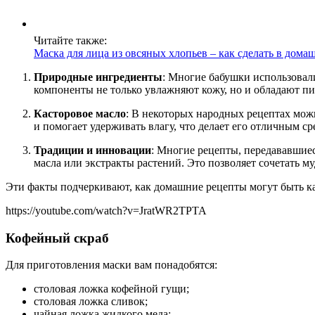
Читайте также:
Маска для лица из овсяных хлопьев – как сделать в дома
Природные ингредиенты
: Многие бабушки использовали
компоненты не только увлажняют кожу, но и обладают п
Касторовое масло
: В некоторых народных рецептах мож
и помогает удерживать влагу, что делает его отличным с
Традиции и инновации
: Многие рецепты, передававшиес
масла или экстракты растений. Это позволяет сочетать м
Эти факты подчеркивают, как домашние рецепты могут быть ка
https://youtube.com/watch?v=JratWR2TPTA
Кофейный скраб
Для приготовления маски вам понадобятся:
столовая ложка кофейной гущи;
столовая ложка сливок;
чайная ложка жидкого меда;