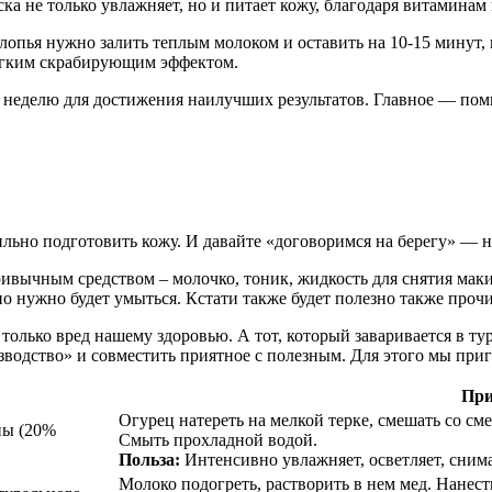
ска не только увлажняет, но и питает кожу, благодаря витамин
опья нужно залить теплым молоком и оставить на 10-15 минут, п
легким скрабирующим эффектом.
в неделю для достижения наилучших результатов. Главное — по
льно подготовить кожу. И давайте «договоримся на берегу» — н
ривычным средством – молочко, тоник, жидкость для снятия мак
но нужно будет умыться. Кстати также будет полезно также проч
олько вред нашему здоровью. А тот, который заваривается в тур
зводство» и совместить приятное с полезным. Для этого мы при
При
Огурец натереть на мелкой терке, смешать со см
аны (20%
Смыть прохладной водой.
Польза:
Интенсивно увлажняет, осветляет, снима
Молоко подогреть, растворить в нем мед. Нанест