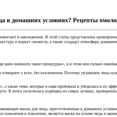
ца в домашних условиях? Рецепты омол
омогают в омоложении. В этой статье представлены проверенны
екстуру и вернут свежесть, а также создадут атмосферу домашнег
рано начинать такие процедуры», и в этом они сильно ошибаютс
и отмирают у всех, без исключения. Поэтому увлажнять лицо ну
, а также теми, которые я сама пробовала и убедилась в их эфф
уги. В итоге получилась подборка из самых лучших, проверенн
лажняющие маски для лица, приготовленные в домашних условия
з поколения в поколение, является маска на основе меда и авок