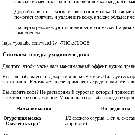
авокадо и смешать с одной столовой ложкой меда. Эта ма
Другой вариант — маска из овсянки и молока. Овсяные хл
помогает смягчить и увлажнить кожу, а также обладает 
Эксперты рекомендуют использовать эти маски 1-2 раза 
компоненты.
https://youtube.com/watch?v=-7HCksJLQQ8
Снимаем «следы уходящего дня»
Для того, чтобы маска дала максимальный эффект, нужно прави
Вначале избавьтесь от декоративной косметики. Пользуйтесь п
эффективно. К тому же, после применения средств вам все рав
Вы любите кофе? Не растворимый суррогат, который приносит т
эстетическое наслаждение. Можно наладить «безотходное прои
Название маски
Ингредиенты
Огуречная маска
1/2 свежего огурца, 1 ст. л. смет
“Свежесть утра”
жирности)