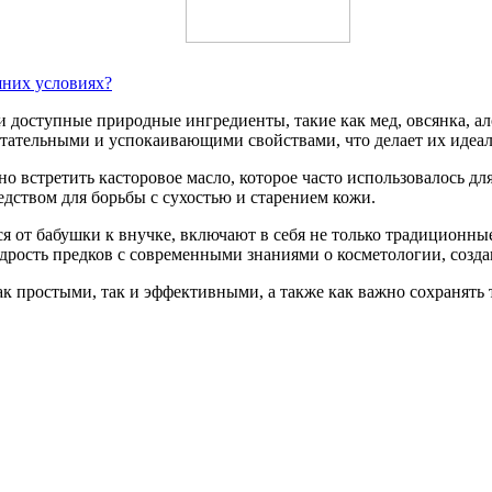
шних условиях?
 доступные природные ингредиенты, такие как мед, овсянка, ал
итательными и успокаивающими свойствами, что делает их идеа
но встретить касторовое масло, которое часто использовалось 
редством для борьбы с сухостью и старением кожи.
я от бабушки к внучке, включают в себя не только традиционны
удрость предков с современными знаниями о косметологии, созд
к простыми, так и эффективными, а также как важно сохранять 