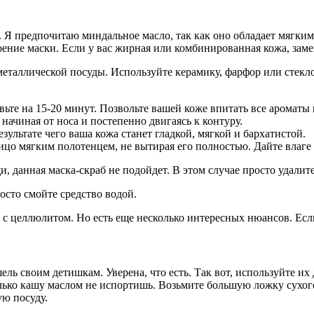
ы. Я предпочитаю миндальное масло, так как оно обладает мягки
ение маски. Если у вас жирная или комбинированная кожа, заме
еталлической посуды. Используйте керамику, фарфор или стекло
ьте на 15-20 минут. Позвольте вашей коже впитать все ароматы 
начиная от носа и постепенно двигаясь к контуру.
ультате чего ваша кожа станет гладкой, мягкой и бархатистой.
цо мягким полотенцем, не вытирая его полностью. Дайте влаге 
, данная маска-скраб не подойдет. В этом случае просто удалит
осто смойте средство водой.
бе с целлюлитом. Но есть еще несколько интересных нюансов. Ес
ель своим детишкам. Уверена, что есть. Так вот, используйте их
олько кашу маслом не испортишь. Возьмите большую ложку сухого
ю посуду.