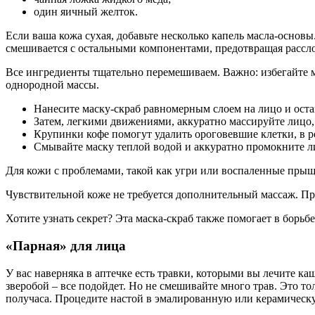
один яичный желток.
Если ваша кожа сухая, добавьте несколько капель масла-основ
смешивается с остальными компонентами, предотвращая рассло
Все ингредиенты тщательно перемешиваем. Важно: избегайте м
однородной массы.
Нанесите маску-скраб равномерным слоем на лицо и остав
Затем, легкими движениями, аккуратно массируйте лицо, 
Крупинки кофе помогут удалить ороговевшие клетки, в рез
Смывайте маску теплой водой и аккуратно промокните ли
Для кожи с проблемами, такой как угри или воспаленные прыщи
Чувствительной коже не требуется дополнительный массаж. Пр
Хотите узнать секрет? Эта маска-скраб также помогает в борь
«Парная» для лица
У вас наверняка в аптечке есть травки, которыми вы лечите каш
зверобой – все подойдет. Но не смешивайте много трав. Это т
получаса. Процедите настой в эмалированную или керамическу