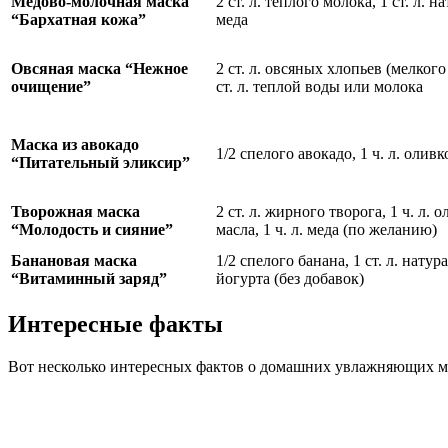
Медово-молочная маска
2 ст. л. теплого молока, 1 ст. л. 
“Бархатная кожа”
меда
Овсяная маска “Нежное
2 ст. л. овсяных хлопьев (мелкого
очищение”
ст. л. теплой воды или молока
Маска из авокадо
1/2 спелого авокадо, 1 ч. л. олив
“Питательный эликсир”
Творожная маска
2 ст. л. жирного творога, 1 ч. л. 
“Молодость и сияние”
масла, 1 ч. л. меда (по желанию)
Банановая маска
1/2 спелого банана, 1 ст. л. натур
“Витаминный заряд”
йогурта (без добавок)
Интересные факты
Вот несколько интересных фактов о домашних увлажняющих мас