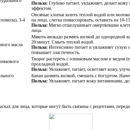
натурального
Польза:
Глубоко питает, увлажняет, делает кож
эффектом.
Овсяные хлопья залить теплой водой или молоко
 помола), 3-4
на лицо, слегка помассировать, оставить на 10-1
Польза:
Мягко отшелушивает омертвевшие клетки
лица.
Мякоть авокадо размять вилкой до однородной к
20 минут. Смыть теплой водой.
кового масла
Польза:
Интенсивно питает и увлажняет сухую 
повышает эластичность.
Творог растереть с оливковым маслом и медом (е
оливкового
прохладной водой.
Польза:
Увлажняет, питает, осветляет кожу, улуч
ального
Банан размять вилкой, смешать с йогуртом. Нане
Польза:
Увлажняет, питает кожу витаминами, дела
ках для лица, которые могут быть связаны с рецептами, переда