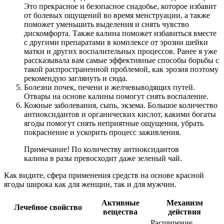
Это прекрасное и безопасное снадобье, которое избавит
от болевых ощущений во время менструации, а также
поможет уменьшить выделения и снять чувство
дискомфорта. Также калина поможет избавиться вместе
с другими препаратами в комплексе от эрозии шейки
матки и других воспалительных процессов. Ранее я уже
рассказывала вам самые эффективные способы борьбы с
такой распространенной проблемой, как эрозия поэтому
рекомендую заглянуть и сюда.
Болезни почек, печени и желчевыводящих путей.
Отвары на основе калины помогут снять воспаление.
Кожные заболевания, сыпь, экзема. Большое количество
антиоксидантов и органических кислот, какими богаты
ягоды помогут снять неприятные ощущения, убрать
покраснение и ускорить процесс заживления.
Примечание! По количеству антиоксидантов
калина в разы превосходит даже зеленый чай.
Как видите, сфера применения средств на основе красной
ягоды широка как для женщин, так и для мужчин.
Активные
Механизм
Лечебное свойство
вещества
действия
Расширение