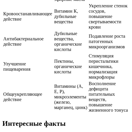
Укрепление стенок
Витамин К,
сосудов,
Кровоостанавливающее
дубильные
повышение
действие
вещества
свертываемости
крови
Дубильные
Подавление роста
Антибактериальное
вещества,
патогенных
действие
органические
микроорганизмов
кислоты
Стимуляция
Пектины,
перистальтики
Улучшение
органические
кишечника,
пищеварения
кислоты
нормализация
микрофлоры
Восполнение
Витамины (А,
дефицита
Е, Р),
Общеукрепляющее
питательных
микроэлементы
действие
веществ,
(железо,
повышение
марганец, цинк)
жизненного тонуса
Интересные факты