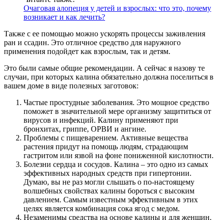
Очаговая алопеция у детей и взрослых: что это, почему
возникает и как лечить?
Также с ее помощью можно ускорять процессы заживления
ран и ссадин. Это отличное средство для наружного
применения подойдет как взрослым, так и детям.
Это были самые общие рекомендации. А сейчас я назову те
случаи, при которых калина обязательно должна поселиться в
вашем доме в виде полезных заготовок:
Частые простудные заболевания. Это мощное средство
поможет в значительной мере организму защититься от
вирусов и инфекций. Калину применяют при
бронхитах, гриппе, ОРВИ и ангине.
Проблемы с пищеварением. Активные вещества
растения придут на помощь людям, страдающим
гастритом или язвой на фоне пониженной кислотности.
Болезни сердца и сосудов. Калина – это одно из самых
эффективных народных средств при гипертонии.
Думаю, вы не раз могли слышать о по-настоящему
волшебных свойствах калины бороться с высоким
давлением. Самым известным эффективным в этих
целях является комбинация сока ягод с медом.
Незаменимы средства на основе калины и для женщин.