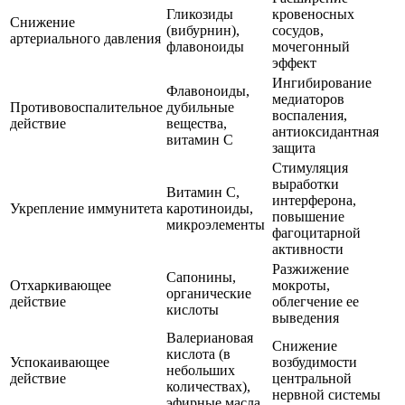
Гликозиды
кровеносных
Снижение
(вибурнин),
сосудов,
артериального давления
флавоноиды
мочегонный
эффект
Ингибирование
Флавоноиды,
медиаторов
Противовоспалительное
дубильные
воспаления,
действие
вещества,
антиоксидантная
витамин С
защита
Стимуляция
выработки
Витамин С,
интерферона,
Укрепление иммунитета
каротиноиды,
повышение
микроэлементы
фагоцитарной
активности
Разжижение
Сапонины,
Отхаркивающее
мокроты,
органические
действие
облегчение ее
кислоты
выведения
Валериановая
Снижение
кислота (в
Успокаивающее
возбудимости
небольших
действие
центральной
количествах),
нервной системы
эфирные масла