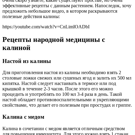
очень скоро узнаете, какие существуют простые, но очень
эффективные рецепты с данным растением. Напоследок, хочу
предложить небольшое видео, в котором раскрываются
полезные действия калины:
https://youtube.com/watch?v=CnLimIOADbI
Рецепты народной медицины с
калиной
Настой из калины
Для приготовления настоя из калины необходимо взять 2
столовые ложки свежих или сушеных ягод и залить их 500 мл
кипятка. Настой следует настаивать в термосе или под
крышкой в течение 2-3 часов. После этого его можно
процедить и употреблять по 100 мл 3-4 раза в день. Такой
настой обладает противовоспалительными и укрепляющими
свойствами, что делает его полезным при простудах и гриппе.
Калина с медом
Калина в сочетании с медом является отличным средством
для повышения иммунитета. Для этого нужно взять 1 стакан