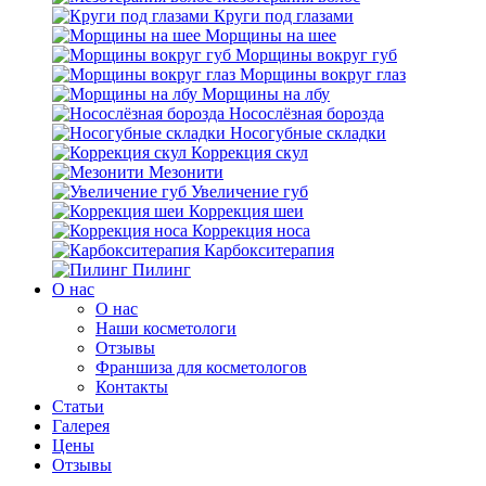
Круги под глазами
Морщины на шее
Морщины вокруг губ
Морщины вокруг глаз
Морщины на лбу
Носослёзная борозда
Носогубные складки
Коррекция скул
Мезонити
Увеличение губ
Коррекция шеи
Коррекция носа
Карбокситерапия
Пилинг
O нас
O нас
Наши косметологи
Отзывы
Франшиза для косметологов
Контакты
Статьи
Галерея
Цены
Отзывы