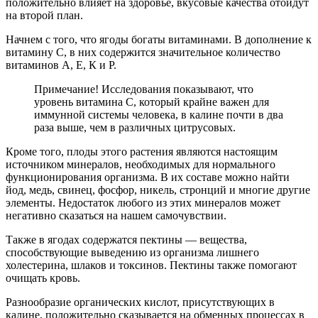
положительно влияет на здоровье, вкусовые качества отойдут
на второй план.
Начнем с того, что ягоды богаты витаминами. В дополнение к
витамину С, в них содержится значительное количество
витаминов А, Е, К и Р.
Примечание! Исследования показывают, что
уровень витамина С, который крайне важен для
иммунной системы человека, в калине почти в два
раза выше, чем в различных цитрусовых.
Кроме того, плоды этого растения являются настоящим
источником минералов, необходимых для нормального
функционирования организма. В их составе можно найти
йод, медь, свинец, фосфор, никель, стронций и многие другие
элементы. Недостаток любого из этих минералов может
негативно сказаться на нашем самочувствии.
Также в ягодах содержатся пектины — вещества,
способствующие выведению из организма лишнего
холестерина, шлаков и токсинов. Пектины также помогают
очищать кровь.
Разнообразие органических кислот, присутствующих в
калине, положительно сказывается на обменных процессах в