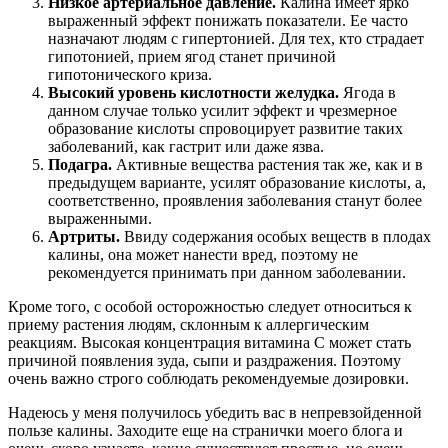
Низкое артериальное давление.
Калина имеет ярко
выраженный эффект понижать показатели. Ее часто
назначают людям с гипертонией. Для тех, кто страдает
гипотонией, прием ягод станет причиной
гипотонического криза.
Высокий уровень кислотности желудка.
Ягода в
данном случае только усилит эффект и чрезмерное
образование кислоты спровоцирует развитие таких
заболеваний, как гастрит или даже язва.
Подагра.
Активные вещества растения так же, как и в
предыдущем варианте, усилят образование кислоты, а,
соответственно, проявления заболевания станут более
выраженными.
Артриты.
Ввиду содержания особых веществ в плодах
калины, она может нанести вред, поэтому не
рекомендуется принимать при данном заболевании.
Кроме того, с особой осторожностью следует относиться к
приему растения людям, склонным к аллергическим
реакциям. Высокая концентрация витамина С может стать
причиной появления зуда, сыпи и раздражения. Поэтому
очень важно строго соблюдать рекомендуемые дозировки.
Надеюсь у меня получилось убедить вас в непревзойденной
пользе калины. Заходите еще на странички моего блога и