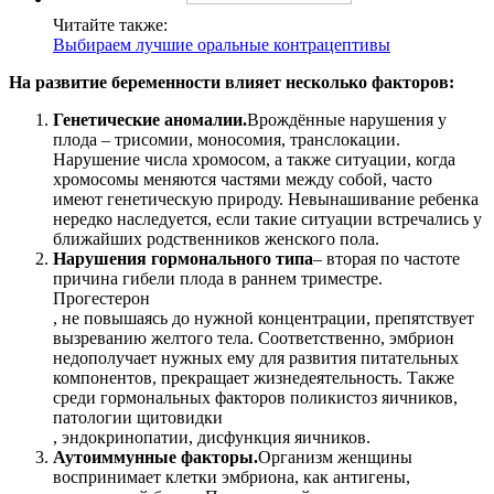
Читайте также:
Выбираем лучшие оральные контрацептивы
На развитие беременности влияет несколько факторов:
Генетические аномалии.
Врождённые нарушения у
плода – трисомии, моносомия, транслокации.
Нарушение числа хромосом, а также ситуации, когда
хромосомы меняются частями между собой, часто
имеют генетическую природу. Невынашивание ребенка
нередко наследуется, если такие ситуации встречались у
ближайших родственников женского пола.
Нарушения гормонального типа
– вторая по частоте
причина гибели плода в раннем триместре.
Прогестерон
, не повышаясь до нужной концентрации, препятствует
вызреванию желтого тела. Соответственно, эмбрион
недополучает нужных ему для развития питательных
компонентов, прекращает жизнедеятельность. Также
среди гормональных факторов поликистоз яичников,
патологии щитовидки
, эндокринопатии, дисфункция яичников.
Аутоиммунные факторы.
Организм женщины
воспринимает клетки эмбриона, как антигены,