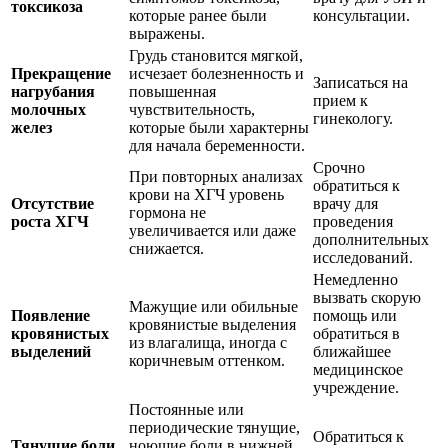
токсикоза
которые ранее были
консультации.
выражены.
Грудь становится мягкой,
Прекращение
исчезает болезненность и
Записаться на
нагрубания
повышенная
прием к
молочных
чувствительность,
гинекологу.
желез
которые были характерны
для начала беременности.
Срочно
При повторных анализах
обратиться к
крови на ХГЧ уровень
Отсутствие
врачу для
гормона не
роста ХГЧ
проведения
увеличивается или даже
дополнительных
снижается.
исследований.
Немедленно
вызвать скорую
Мажущие или обильные
Появление
помощь или
кровянистые выделения
кровянистых
обратиться в
из влагалища, иногда с
выделений
ближайшее
коричневым оттенком.
медицинское
учреждение.
Постоянные или
периодические тянущие,
Обратиться к
Тянущие боли
ноющие боли в нижней