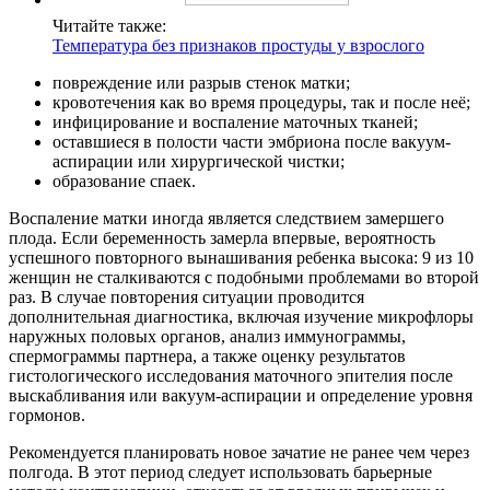
Читайте также:
Температура без признаков простуды у взрослого
повреждение или разрыв стенок матки;
кровотечения как во время процедуры, так и после неё;
инфицирование и воспаление маточных тканей;
оставшиеся в полости части эмбриона после вакуум-
аспирации или хирургической чистки;
образование спаек.
Воспаление матки иногда является следствием замершего
плода. Если беременность замерла впервые, вероятность
успешного повторного вынашивания ребенка высока: 9 из 10
женщин не сталкиваются с подобными проблемами во второй
раз. В случае повторения ситуации проводится
дополнительная диагностика, включая изучение микрофлоры
наружных половых органов, анализ иммунограммы,
спермограммы партнера, а также оценку результатов
гистологического исследования маточного эпителия после
выскабливания или вакуум-аспирации и определение уровня
гормонов.
Рекомендуется планировать новое зачатие не ранее чем через
полгода. В этот период следует использовать барьерные