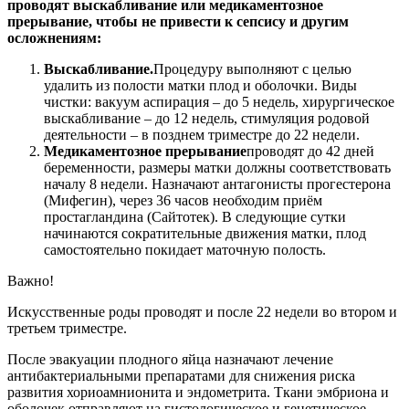
проводят выскабливание или медикаментозное
прерывание, чтобы не привести к сепсису и другим
осложнениям:
Выскабливание.
Процедуру выполняют с целью
удалить из полости матки плод и оболочки. Виды
чистки: вакуум аспирация – до 5 недель, хирургическое
выскабливание – до 12 недель, стимуляция родовой
деятельности – в позднем триместре до 22 недели.
Медикаментозное прерывание
проводят до 42 дней
беременности, размеры матки должны соответствовать
началу 8 недели. Назначают антагонисты прогестерона
(Мифегин), через 36 часов необходим приём
простагландина (Сайтотек). В следующие сутки
начинаются сократительные движения матки, плод
самостоятельно покидает маточную полость.
Важно!
Искусственные роды проводят и после 22 недели во втором и
третьем триместре.
После эвакуации плодного яйца назначают лечение
антибактериальными препаратами для снижения риска
развития хориоамнионита и эндометрита. Ткани эмбриона и
оболочек отправляют на гистологическое и генетическое