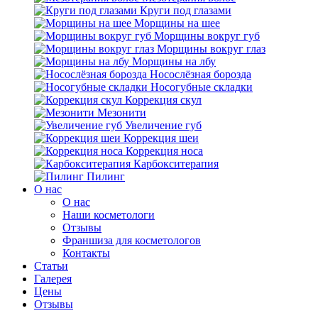
Круги под глазами
Морщины на шее
Морщины вокруг губ
Морщины вокруг глаз
Морщины на лбу
Носослёзная борозда
Носогубные складки
Коррекция скул
Мезонити
Увеличение губ
Коррекция шеи
Коррекция носа
Карбокситерапия
Пилинг
O нас
O нас
Наши косметологи
Отзывы
Франшиза для косметологов
Контакты
Статьи
Галерея
Цены
Отзывы