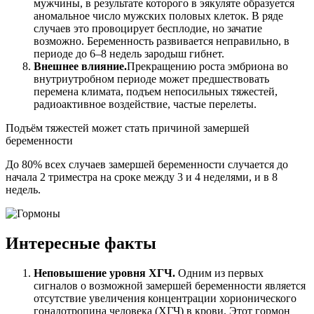
мужчины, в результате которого в эякуляте образуется
аномальное число мужских половых клеток. В ряде
случаев это провоцирует бесплодие, но зачатие
возможно. Беременность развивается неправильно, в
периоде до 6–8 недель зародыш гибнет.
Внешнее влияние.
Прекращению роста эмбриона во
внутриутробном периоде может предшествовать
перемена климата, подъем непосильных тяжестей,
радиоактивное воздействие, частые перелеты.
Подъём тяжестей может стать причиной замершей
беременности
До 80% всех случаев замершей беременности случается до
начала 2 триместра на сроке между 3 и 4 неделями, и в 8
недель.
Интересные факты
Неповышение уровня ХГЧ.
Одним из первых
сигналов о возможной замершей беременности является
отсутствие увеличения концентрации хорионического
гонадотропина человека (ХГЧ) в крови. Этот гормон