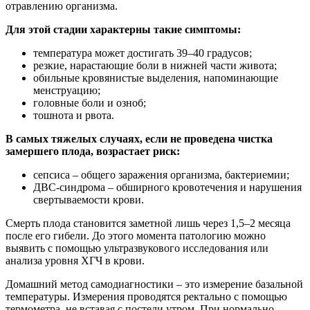
отравлению организма.
Для этой стадии характерны такие симптомы:
температура может достигать 39–40 градусов;
резкие, нарастающие боли в нижней части живота;
обильные кровянистые выделения, напоминающие
менструацию;
головные боли и озноб;
тошнота и рвота.
В самых тяжелых случаях, если не проведена чистка
замершего плода, возрастает риск:
сепсиса – общего заражения организма, бактериемии;
ДВС-синдрома – обширного кровотечения и нарушения
свертываемости крови.
Смерть плода становится заметной лишь через 1,5–2 месяца
после его гибели. До этого момента патологию можно
выявить с помощью ультразвукового исследования или
анализа уровня ХГЧ в крови.
Домашний метод самодиагностики – это измерение базальной
температуры. Измерения проводятся ректально с помощью
термометра, не вставая с постели утром. При нормально