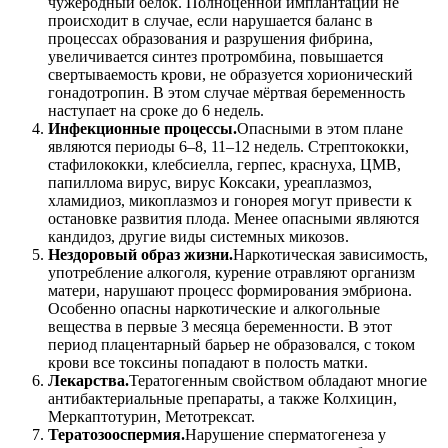
чужеродный белок. Полноценной имплантации не
происходит в случае, если нарушается баланс в
процессах образования и разрушения фибрина,
увеличивается синтез протромбина, повышается
свертываемость крови, не образуется хорионический
гонадотропин. В этом случае мёртвая беременность
наступает на сроке до 6 недель.
Инфекционные процессы.
Опасными в этом плане
являются периоды 6–8, 11–12 недель. Стрептококки,
стафилококки, клебсиелла, герпес, краснуха, ЦМВ,
папиллома вирус, вирус Коксаки, уреаплазмоз,
хламидиоз, микоплазмоз и гонорея могут привести к
остановке развития плода. Менее опасными являются
кандидоз, другие виды системных микозов.
Нездоровый образ жизни.
Наркотическая зависимость,
употребление алкоголя, курение отравляют организм
матери, нарушают процесс формирования эмбриона.
Особенно опасны наркотические и алкогольные
вещества в первые 3 месяца беременности. В этот
период плацентарный барьер не образовался, с током
крови все токсины попадают в полость матки.
Лекарства.
Тератогенным свойством обладают многие
антибактериальные препараты, а также Колхицин,
Меркаптотурин, Метотрексат.
Тератозооспермия.
Нарушение сперматогенеза у