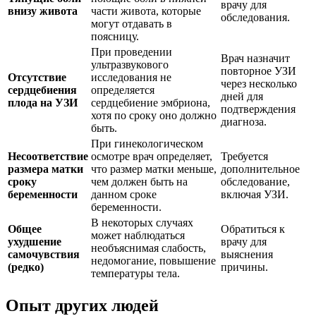
врачу для
внизу живота
части живота, которые
обследования.
могут отдавать в
поясницу.
При проведении
Врач назначит
ультразвукового
повторное УЗИ
Отсутствие
исследования не
через несколько
сердцебиения
определяется
дней для
плода на УЗИ
сердцебиение эмбриона,
подтверждения
хотя по сроку оно должно
диагноза.
быть.
При гинекологическом
Несоответствие
осмотре врач определяет,
Требуется
размера матки
что размер матки меньше,
дополнительное
сроку
чем должен быть на
обследование,
беременности
данном сроке
включая УЗИ.
беременности.
В некоторых случаях
Общее
Обратиться к
может наблюдаться
ухудшение
врачу для
необъяснимая слабость,
самочувствия
выяснения
недомогание, повышение
(редко)
причины.
температуры тела.
Опыт других людей