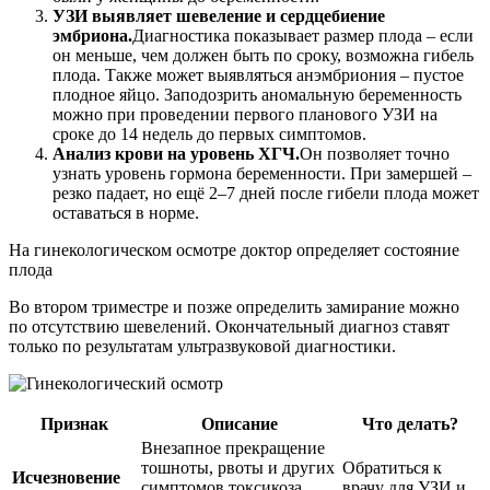
УЗИ выявляет шевеление и сердцебиение
эмбриона.
Диагностика показывает размер плода – если
он меньше, чем должен быть по сроку, возможна гибель
плода. Также может выявляться анэмбриония – пустое
плодное яйцо. Заподозрить аномальную беременность
можно при проведении первого планового УЗИ на
сроке до 14 недель до первых симптомов.
Анализ крови на уровень ХГЧ.
Он позволяет точно
узнать уровень гормона беременности. При замершей –
резко падает, но ещё 2–7 дней после гибели плода может
оставаться в норме.
На гинекологическом осмотре доктор определяет состояние
плода
Во втором триместре и позже определить замирание можно
по отсутствию шевелений. Окончательный диагноз ставят
только по результатам ультразвуковой диагностики.
Признак
Описание
Что делать?
Внезапное прекращение
тошноты, рвоты и других
Обратиться к
Исчезновение
симптомов токсикоза,
врачу для УЗИ и