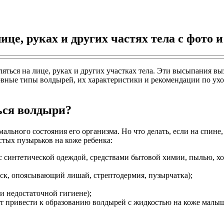
це, руках и других частях тела с фото 
ться на лице, руках и других участках тела. Эти высыпания вы
овные типы волдырей, их характеристики и рекомендации по ух
ться волдыри?
мального состояния его организма. Но что делать, если на спи
тых пузырьков на коже ребенка:
та с синтетической одеждой, средствами бытовой химии, пылью
ск, опоясывающий лишай, стрептодермия, пузырчатка);
и недостаточной гигиене);
т привести к образованию волдырей с жидкостью на коже малыш