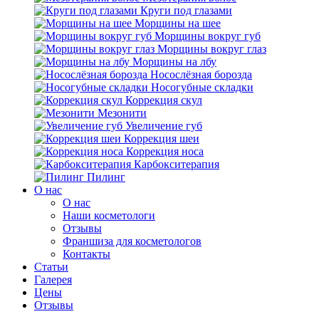
Круги под глазами
Морщины на шее
Морщины вокруг губ
Морщины вокруг глаз
Морщины на лбу
Носослёзная борозда
Носогубные складки
Коррекция скул
Мезонити
Увеличение губ
Коррекция шеи
Коррекция носа
Карбокситерапия
Пилинг
O нас
O нас
Наши косметологи
Отзывы
Франшиза для косметологов
Контакты
Статьи
Галерея
Цены
Отзывы