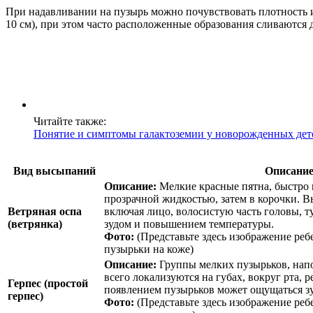
При надавливании на пузырь можно почувствовать плотность и
10 см), при этом часто расположенные образования сливаются
Читайте также:
Понятие и симптомы галактоземии у новорожденных дете
Вид высыпаний
Описание
Описание:
Мелкие красные пятна, быстро
прозрачной жидкостью, затем в корочки. В
Ветряная оспа
включая лицо, волосистую часть головы, 
(ветрянка)
зудом и повышением температуры.
Фото:
(Представьте здесь изображение ребе
пузырьки на коже)
Описание:
Группы мелких пузырьков, нап
всего локализуются на губах, вокруг рта, 
Герпес (простой
появлением пузырьков может ощущаться зу
герпес)
Фото:
(Представьте здесь изображение ребе