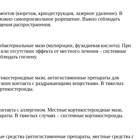
ентов (кюретаж, криодеструкция, лазерное удаление). В
можно самопроизвольное разрешение. Важно соблюдать
щения распространения.
бактериальные мази (мупироцин, фузидиевая кислота). При
ли отсутствии эффекта от местного лечения – системные
блюдать гигиену.
икостероидные мази, антигистаминные препараты для
гание контакта с раздражающими веществами. В тяжелых
ортикостероиды.
онтакта с аллергеном. Местные кортикостероидные мази,
раты. В тяжелых случаях – системные кортикостероиды.
е средства (антигистаминные препараты, местные средства с