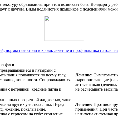
 текстуру образования, при этом возникает боль. Волдыри у ре
 друг с другом. Виды водянистых прыщиков с пояснениями можно
й, нормы галактозы в крови, лечение и профилактика патологи
 и фото
 превращающиеся в пузырьки с
ысыпания появляются по всему телу,
Лечение:
Симптоматиче
туловище, конечности. Сопровождаются
жаропонижающие (пара
антисептиков (зеленка
нка с ветрянкой: красные пятна и
не расчесывать высыпа
олненных прозрачной жидкостью, чаще
реже на других участках лица. Перед
Лечение:
Противовирус
д, жжение, покалывание.
применения. При част
нка с герпесом на губе: скопление
назначена системная п