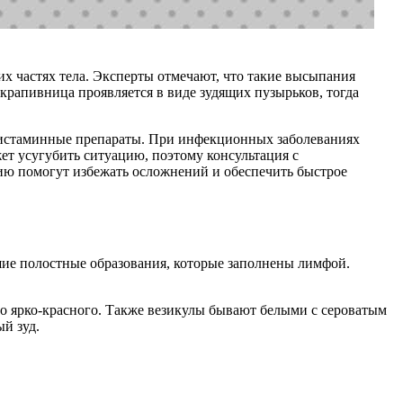
их частях тела. Эксперты отмечают, что такие высыпания
рапивница проявляется в виде зудящих пузырьков, тогда
игистаминные препараты. При инфекционных заболеваниях
т усугубить ситуацию, поэтому консультация с
ию помогут избежать осложнений и обеспечить быстрое
шие полостные образования, которые заполнены лимфой.
до ярко-красного. Также везикулы бывают белыми с сероватым
й зуд.