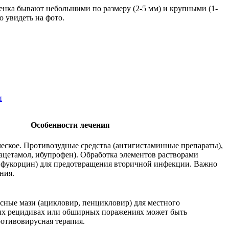
бенка бывают небольшими по размеру (2-5 мм) и крупными (1-
 увидеть на фото.
и
Особенности лечения
ское. Противозудные средства (антигистаминные препараты),
цетамол, ибупрофен). Обработка элементов растворами
, фукорцин) для предотвращения вторичной инфекции. Важно
ния.
ные мази (ацикловир, пенцикловир) для местного
ых рецидивах или обширных поражениях может быть
ротивовирусная терапия.