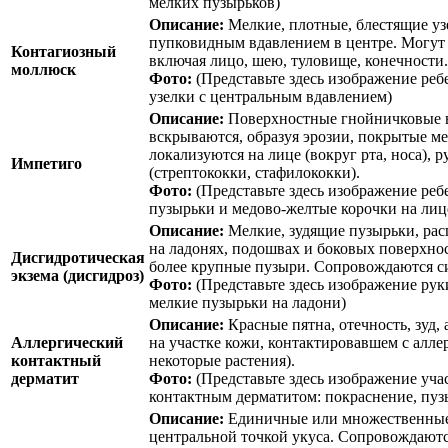
мелких пузырьков)
Описание:
Мелкие, плотные, блестящие узе
пупковидным вдавлением в центре. Могут п
Контагиозный
включая лицо, шею, туловище, конечности
моллюск
Фото:
(Представьте здесь изображение ре
узелки с центральным вдавлением)
Описание:
Поверхностные гнойничковые в
вскрываются, образуя эрозии, покрытые м
локализуются на лице (вокруг рта, носа), 
Импетиго
(стрептококки, стафилококки).
Фото:
(Представьте здесь изображение реб
пузырьки и медово-желтые корочки на лиц
Описание:
Мелкие, зудящие пузырьки, рас
на ладонях, подошвах и боковых поверхнос
Дисгидротическая
более крупные пузыри. Сопровождаются с
экзема (дисгидроз)
Фото:
(Представьте здесь изображение рук
мелкие пузырьки на ладони)
Описание:
Красные пятна, отечность, зуд,
Аллергический
на участке кожи, контактировавшем с аллер
контактный
некоторые растения).
дерматит
Фото:
(Представьте здесь изображение уча
контактным дерматитом: покраснение, пуз
Описание:
Единичные или множественные 
центральной точкой укуса. Сопровождаютс