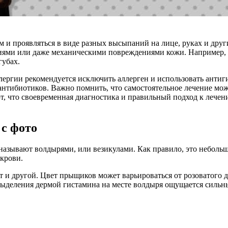
 и проявляться в виде разных высыпаний на лице, руках и друг
ями или даже механическими повреждениями кожи. Например, к
губах.
ллергии рекомендуется исключить аллерген и использовать ант
нтибиотиков. Важно помнить, что самостоятельное лечение може
т, что своевременная диагностика и правильный подход к лечен
 с фото
называют волдырями, или везикулами. Как правило, это неболь
крови.
т и другой. Цвет прыщиков может варьироваться от розоватого 
а выделения дермой гистамина на месте волдыря ощущается сильны