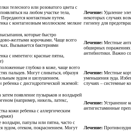
лки телесного или розоватого цвета с
оявляться на любом участке тела,
Лечение:
Удаление элем
. Передаются контактным путем.
некоторых случаях воз
бенка с контагиозным моллюском: мелкие
гигиену для предотвра
ысыпания, которые быстро
едово-желтыми корочками. Чаще всего
Лечение:
Местные анти
руках. Вызывается бактериями
обширных поражениях и
антибиотики. Важно со
енка с импетиго: красные пятна,
е)
положенные глубоко в коже, чаще всего
тях пальцев. Могут сливаться, образуя
Лечение:
Местные корт
ильным зудом и шелушением.
уменьшения зуда. Избе
и ребенка с дисгидротической экземой:
случаях – системные к
 а затем появление пузырьков и волдырей
геном (например, никель, латекс,
Лечение:
Устранение к
антигистаминные препа
стка кожи ребенка с аллергическим
ырьки)
волдыри, папулы или пятна, часто с
я зудом, отеком, покраснением. Могут
Лечение:
Противозудны