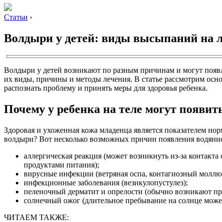
Статьи
›
Волдыри у детей: виды высыпаний на ли
Волдыри у детей возникают по разным причинам и могут появля
их виды, причины и методы лечения. В статье рассмотрим осн
распознать проблему и принять меры для здоровья ребенка.
Почему у ребенка на теле могут появи
Здоровая и ухоженная кожа младенца является показателем нор
волдыри? Вот несколько возможных причин появления водянис
аллергическая реакция (может возникнуть из-за контак
продуктами питания);
вирусные инфекции (ветряная оспа, контагиозный моллю
инфекционные заболевания (везикулопустулез);
пеленочный дерматит и опрелости (обычно возникают пр
солнечный ожог (длительное пребывание на солнце може
ЧИТАЕМ ТАКЖЕ: