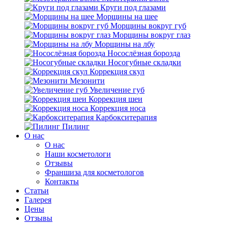
Круги под глазами
Морщины на шее
Морщины вокруг губ
Морщины вокруг глаз
Морщины на лбу
Носослёзная борозда
Носогубные складки
Коррекция скул
Мезонити
Увеличение губ
Коррекция шеи
Коррекция носа
Карбокситерапия
Пилинг
O нас
O нас
Наши косметологи
Отзывы
Франшиза для косметологов
Контакты
Статьи
Галерея
Цены
Отзывы