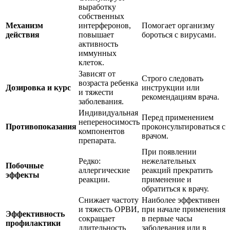
выработку
собственных
Механизм
интерферонов,
Помогает организму
действия
повышает
бороться с вирусами.
активность
иммунных
клеток.
Зависят от
Строго следовать
возраста ребенка
Дозировка и курс
инструкции или
и тяжести
рекомендациям врача.
заболевания.
Индивидуальная
Перед применением
непереносимость
Противопоказания
проконсультироваться с
компонентов
врачом.
препарата.
При появлении
Редко:
нежелательных
Побочные
аллергические
реакций прекратить
эффекты
реакции.
применение и
обратиться к врачу.
Снижает частоту
Наиболее эффективен
и тяжесть ОРВИ,
при начале применения
Эффективность
сокращает
в первые часы
профилактики
длительность
заболевания или в