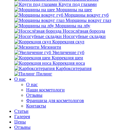
Круги под глазами
Морщины на шее
Морщины вокруг губ
Морщины вокруг глаз
Морщины на лбу
Носослёзная борозда
Носогубные складки
Коррекция скул
Мезонити
Увеличение губ
Коррекция шеи
Коррекция носа
Карбокситерапия
Пилинг
O нас
O нас
Наши косметологи
Отзывы
Франшиза для косметологов
Контакты
Статьи
Галерея
Цены
Отзывы