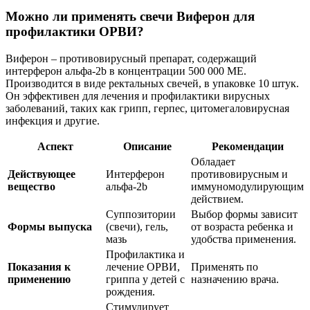
Можно ли применять свечи Виферон для
профилактики ОРВИ?
Виферон – противовирусный препарат, содержащий
интерферон альфа-2b в концентрации 500 000 ME.
Производится в виде ректальных свечей, в упаковке 10 штук.
Он эффективен для лечения и профилактики вирусных
заболеваний, таких как грипп, герпес, цитомегаловирусная
инфекция и другие.
Аспект
Описание
Рекомендации
Обладает
Действующее
Интерферон
противовирусным и
вещество
альфа-2b
иммуномодулирующим
действием.
Суппозитории
Выбор формы зависит
Формы выпуска
(свечи), гель,
от возраста ребенка и
мазь
удобства применения.
Профилактика и
Показания к
лечение ОРВИ,
Применять по
применению
гриппа у детей с
назначению врача.
рождения.
Стимулирует