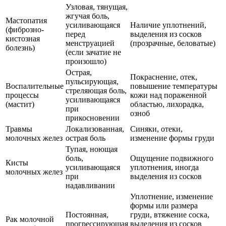
Узловая, тянущая,
жгучая боль,
Мастопатия
усиливающаяся
Наличие уплотнений,
(фиброзно-
перед
выделения из сосков
кистозная
менструацией
(прозрачные, беловатые)
болезнь)
(если зачатие не
произошло)
Острая,
Покраснение, отек,
пульсирующая,
Воспалительные
повышение температуры
стреляющая боль,
процессы
кожи над пораженной
усиливающаяся
(мастит)
областью, лихорадка,
при
озноб
прикосновении
Травмы
Локализованная,
Синяки, отеки,
молочных желез
острая боль
изменение формы груди
Тупая, ноющая
боль,
Ощущение подвижного
Кисты
усиливающаяся
уплотнения, иногда
молочных желез
при
выделения из сосков
надавливании
Уплотнение, изменение
формы или размера
Постоянная,
груди, втяжение соска,
Рак молочной
прогрессирующая
выделения из сосков