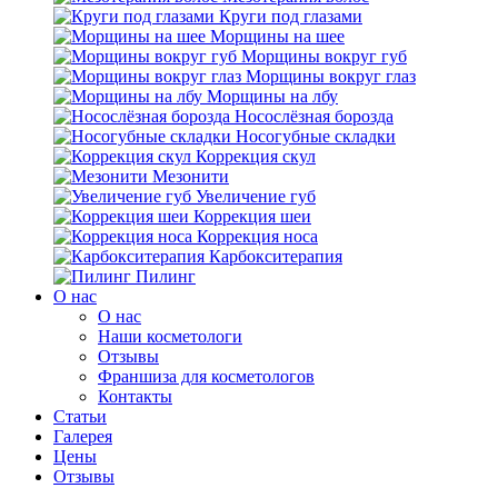
Круги под глазами
Морщины на шее
Морщины вокруг губ
Морщины вокруг глаз
Морщины на лбу
Носослёзная борозда
Носогубные складки
Коррекция скул
Мезонити
Увеличение губ
Коррекция шеи
Коррекция носа
Карбокситерапия
Пилинг
O нас
O нас
Наши косметологи
Отзывы
Франшиза для косметологов
Контакты
Статьи
Галерея
Цены
Отзывы