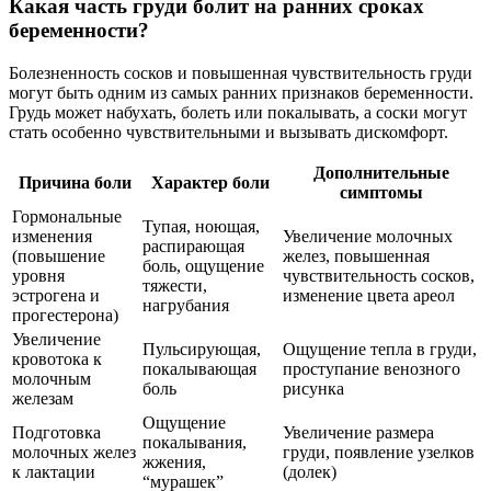
Какая часть груди болит на ранних сроках
беременности?
Болезненность сосков и повышенная чувствительность груди
могут быть одним из самых ранних признаков беременности.
Грудь может набухать, болеть или покалывать, а соски могут
стать особенно чувствительными и вызывать дискомфорт.
Дополнительные
Причина боли
Характер боли
симптомы
Гормональные
Тупая, ноющая,
изменения
Увеличение молочных
распирающая
(повышение
желез, повышенная
боль, ощущение
уровня
чувствительность сосков,
тяжести,
эстрогена и
изменение цвета ареол
нагрубания
прогестерона)
Увеличение
Пульсирующая,
Ощущение тепла в груди,
кровотока к
покалывающая
проступание венозного
молочным
боль
рисунка
железам
Ощущение
Подготовка
Увеличение размера
покалывания,
молочных желез
груди, появление узелков
жжения,
к лактации
(долек)
“мурашек”