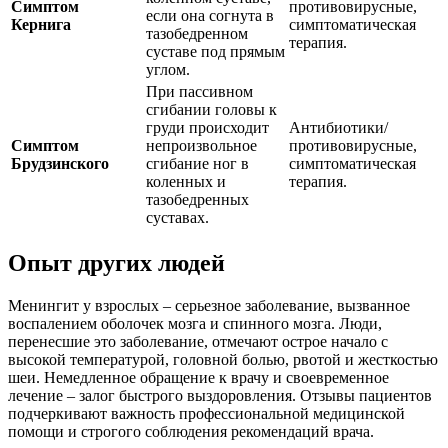
Симптом
противовирусные,
если она согнута в
Кернига
симптоматическая
тазобедренном
терапия.
суставе под прямым
углом.
При пассивном
сгибании головы к
груди происходит
Антибиотики/
Симптом
непроизвольное
противовирусные,
Брудзинского
сгибание ног в
симптоматическая
коленных и
терапия.
тазобедренных
суставах.
Опыт других людей
Менингит у взрослых – серьезное заболевание, вызванное
воспалением оболочек мозга и спинного мозга. Люди,
перенесшие это заболевание, отмечают острое начало с
высокой температурой, головной болью, рвотой и жесткостью
шеи. Немедленное обращение к врачу и своевременное
лечение – залог быстрого выздоровления. Отзывы пациентов
подчеркивают важность профессиональной медицинской
помощи и строгого соблюдения рекомендаций врача.