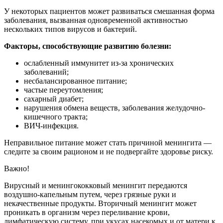
У некоторых пациентов может развиваться смешанная форма
заболевания, вызванная одновременной активностью
нескольких типов вирусов и бактерий.
Факторы, способствующие развитию болезни:
ослабленный иммунитет из-за хронических
заболеваний;
несбалансированное питание;
частые переутомления;
сахарный диабет;
нарушения обмена веществ, заболевания желудочно-
кишечного тракта;
ВИЧ-инфекция.
Неправильное питание может стать причиной менингита —
следите за своим рационом и не подвергайте здоровье риску.
Важно!
Вирусный и менингококковый менингит передаются
воздушно-капельным путем, через грязные руки и
некачественные продукты. Вторичный менингит может
проникать в организм через переливание крови,
лимфатическую систему, при укусах насекомых и от матери к