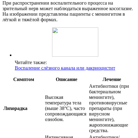
При распространении воспалительного процесса на
зрительный нерв может наблюдаться выраженное косоглазие.
На изображении представлены пациенты с менингитом в
лёгкой и тяжёлой формах.
Читайте также:
Воспаление слёзного канала или дакриоцистит
Симптом
Описание
Лечение
Антибиотики (при
бактериальном
Высокая
менингите),
температура тела
противовирусные
Лихорадка
(выше 38°C), часто
препараты (при
сопровождающаяся
вирусном
ознобом.
менингите),
жаропонижающие
средства.
Интенсивная,
Антибиотики/