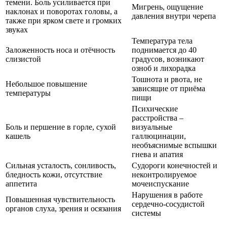
темени. Боль усиливается при
Мигрень, ощущение
наклонах и поворотах головы, а
давления внутри черепа
также при ярком свете и громких
звуках
Температура тела
Заложенность носа и отёчность
поднимается до 40
слизистой
градусов, возникают
озноб и лихорадка
Тошнота и рвота, не
Небольшое повышение
зависящие от приёма
температуры
пищи
Психические
расстройства –
Боль и першение в горле, сухой
визуальные
кашель
галлюцинации,
необъяснимые вспышки
гнева и апатия
Сильная усталость, сонливость,
Судороги конечностей и
бледность кожи, отсутствие
неконтролируемое
аппетита
мочеиспускание
Нарушения в работе
Повышенная чувствительность
сердечно-сосудистой
органов слуха, зрения и осязания
системы