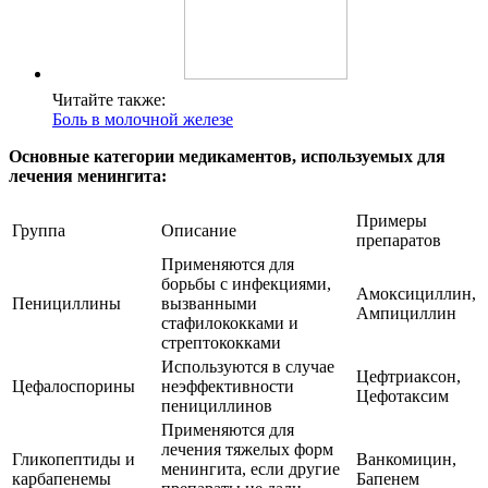
Читайте также:
Боль в молочной железе
Основные категории медикаментов, используемых для
лечения менингита:
Примеры
Группа
Описание
препаратов
Применяются для
борьбы с инфекциями,
Амоксициллин,
Пенициллины
вызванными
Ампициллин
стафилококками и
стрептококками
Используются в случае
Цефтриаксон,
Цефалоспорины
неэффективности
Цефотаксим
пенициллинов
Применяются для
лечения тяжелых форм
Гликопептиды и
Ванкомицин,
менингита, если другие
карбапенемы
Бапенем