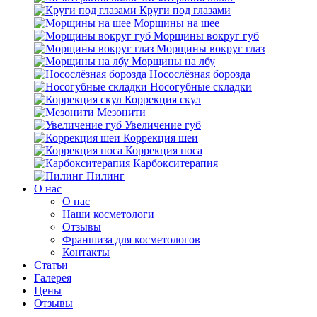
Круги под глазами
Морщины на шее
Морщины вокруг губ
Морщины вокруг глаз
Морщины на лбу
Носослёзная борозда
Носогубные складки
Коррекция скул
Мезонити
Увеличение губ
Коррекция шеи
Коррекция носа
Карбокситерапия
Пилинг
O нас
O нас
Наши косметологи
Отзывы
Франшиза для косметологов
Контакты
Статьи
Галерея
Цены
Отзывы