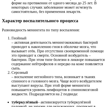
форме на протяжении от одного месяца до 25 лет. В
некоторых случаях заболевание может исчезнуть
самостоятельно, без применения лекарств.
Характер воспалительного процесса
Разновидность менингита по типу воспаления:
Гнойный
– активная деятельность менингококковых бактерий
приводит к накоплению гноя в оболочке мозга, что
вызывает отёк. При отсутствии своевременной помощи
это приводит к смерти. Основной возбудитель –
бактерии. При этом типе болезни в ликворе повышается
содержание нейтрофилов и нередко на коже появляется
сыпь.
Серозный
– воспаление негнойного типа, возникает в тканях
спинного и головного мозга. Чаще всего возбудителем
выступают вирусы. При этой форме менингита
повышается уровень лимфоцитов в спинномозговой
жидкости. Подразделяется на 2 подвида:
туберкулёзный
– активизируется туберкулёзной
палочкой, не заразен для окружающих, протекает в