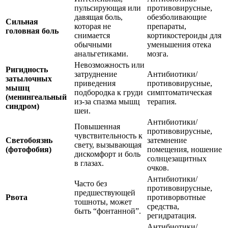
пульсирующая или
противовирусные,
давящая боль,
обезболивающие
Сильная
которая не
препараты,
головная боль
снимается
кортикостероиды для
обычными
уменьшения отека
анальгетиками.
мозга.
Невозможность или
Ригидность
затруднение
Антибиотики/
затылочных
приведения
противовирусные,
мышц
подбородка к груди
симптоматическая
(менингеальный
из-за спазма мышц
терапия.
синдром)
шеи.
Антибиотики/
Повышенная
противовирусные,
чувствительность к
Светобоязнь
затемнение
свету, вызывающая
(фотофобия)
помещения, ношение
дискомфорт и боль
солнцезащитных
в глазах.
очков.
Антибиотики/
Часто без
противовирусные,
предшествующей
Рвота
противорвотные
тошноты, может
средства,
быть “фонтанной”.
регидратация.
Антибиотики/