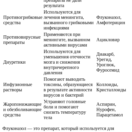
препараты не дали
результата
Используются для
Противогрибковые
лечения менингита,
Флуконазол,
средства
вызванного грибковыми
Амфотерицин
инфекциями
Применяются при
Противовирусные
менингите, вызванном
Ацикловир
препараты
активными вирусами
Используются для
Диакарб,
уменьшения отечности
Урегид,
Диуретики
мозга и снижения
Уроглюк,
внутричерепного
Фуросемид
давления
Помогают выводить
Инфузионные
токсины, образующиеся
Коллоиды,
растворы
в результате активности
Кристаллоиды
вирусов и бактерий
Устраняют головные
Жаропонижающие
Аспирин,
боли и помогают
и обезболивающие
Нурофен,
снизить температуру
средства
Парацетамол
тела
Флуконазол — это препарат, который используется для