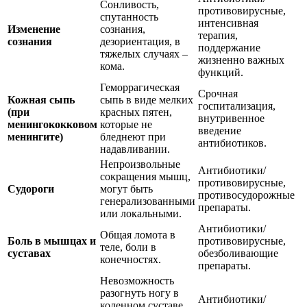
Сонливость,
противовирусные,
спутанность
интенсивная
Изменение
сознания,
терапия,
сознания
дезориентация, в
поддержание
тяжелых случаях –
жизненно важных
кома.
функций.
Геморрагическая
Срочная
Кожная сыпь
сыпь в виде мелких
госпитализация,
(при
красных пятен,
внутривенное
менингококковом
которые не
введение
менингите)
бледнеют при
антибиотиков.
надавливании.
Непроизвольные
Антибиотики/
сокращения мышц,
противовирусные,
Судороги
могут быть
противосудорожные
генерализованными
препараты.
или локальными.
Антибиотики/
Общая ломота в
Боль в мышцах и
противовирусные,
теле, боли в
суставах
обезболивающие
конечностях.
препараты.
Невозможность
разогнуть ногу в
Антибиотики/
коленном суставе,