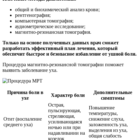
общий и биохимический анализ крови;
рентгенография;
компьютерная томография;
аудиометрическое исследование;
магнитно-резонансная томография.
Только на основе полученных данных врач сможет
разработать эффективный план лечения, который
обеспечит быстрое и безопасное избавление от ушной боли.
Процедура магнитно-резонансной томографии поможет
выявить заболевание уха.
Причина боли в
Дополнительные
Характер боли
ухе
симптомы
Острая,
Повышение
пульсирующая,
температуры,
стреляющая,
Отит (воспаление
снижение слуха,
усиливающаяся
среднего уха)
заложенность уха,
ночью или при
выделения из уха,
надавливании на
общая слабость
козелок