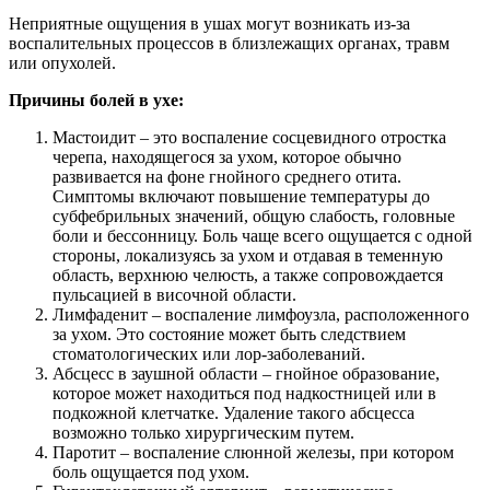
Неприятные ощущения в ушах могут возникать из-за
воспалительных процессов в близлежащих органах, травм
или опухолей.
Причины болей в ухе:
Мастоидит – это воспаление сосцевидного отростка
черепа, находящегося за ухом, которое обычно
развивается на фоне гнойного среднего отита.
Симптомы включают повышение температуры до
субфебрильных значений, общую слабость, головные
боли и бессонницу. Боль чаще всего ощущается с одной
стороны, локализуясь за ухом и отдавая в теменную
область, верхнюю челюсть, а также сопровождается
пульсацией в височной области.
Лимфаденит – воспаление лимфоузла, расположенного
за ухом. Это состояние может быть следствием
стоматологических или лор-заболеваний.
Абсцесс в заушной области – гнойное образование,
которое может находиться под надкостницей или в
подкожной клетчатке. Удаление такого абсцесса
возможно только хирургическим путем.
Паротит – воспаление слюнной железы, при котором
боль ощущается под ухом.