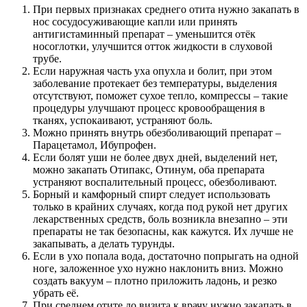
При первых признаках среднего отита нужно закапать в
нос сосудосуживающие капли или принять
антигистаминный препарат – уменьшится отёк
носоглотки, улучшится отток жидкости в слуховой
трубе.
Если наружная часть уха опухла и болит, при этом
заболевание протекает без температуры, выделения
отсутствуют, поможет сухое тепло, компрессы – такие
процедуры улучшают процесс кровообращения в
тканях, успокаивают, устраняют боль.
Можно принять внутрь обезболивающий препарат –
Парацетамол, Ибупрофен.
Если болят уши не более двух дней, выделений нет,
можно закапать Отипакс, Отинум, оба препарата
устраняют воспалительный процесс, обезболивают.
Борный и камфорный спирт следует использовать
только в крайних случаях, когда под рукой нет других
лекарственных средств, боль возникла внезапно – эти
препараты не так безопасны, как кажутся. Их лучше не
закапывать, а делать турунды.
Если в ухо попала вода, достаточно попрыгать на одной
ноге, заложенное ухо нужно наклонить вниз. Можно
создать вакуум – плотно приложить ладонь, и резко
убрать её.
При среднем отите до визита к врачу нужно закапать в