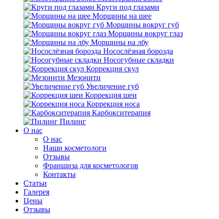
Круги под глазами
Морщины на шее
Морщины вокруг губ
Морщины вокруг глаз
Морщины на лбу
Носослёзная борозда
Носогубные складки
Коррекция скул
Мезонити
Увеличение губ
Коррекция шеи
Коррекция носа
Карбокситерапия
Пилинг
O нас
O нас
Наши косметологи
Отзывы
Франшиза для косметологов
Контакты
Статьи
Галерея
Цены
Отзывы