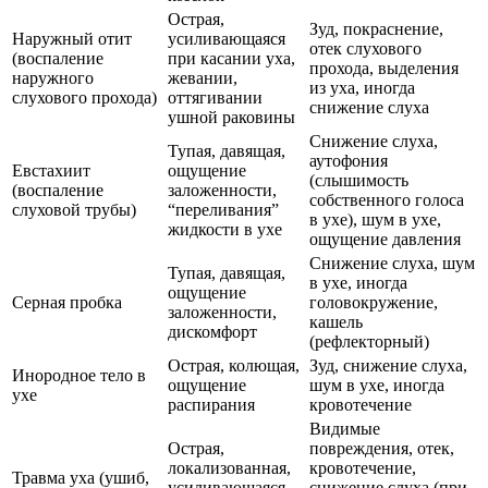
Острая,
Зуд, покраснение,
Наружный отит
усиливающаяся
отек слухового
(воспаление
при касании уха,
прохода, выделения
наружного
жевании,
из уха, иногда
слухового прохода)
оттягивании
снижение слуха
ушной раковины
Снижение слуха,
Тупая, давящая,
аутофония
Евстахиит
ощущение
(слышимость
(воспаление
заложенности,
собственного голоса
слуховой трубы)
“переливания”
в ухе), шум в ухе,
жидкости в ухе
ощущение давления
Снижение слуха, шум
Тупая, давящая,
в ухе, иногда
ощущение
Серная пробка
головокружение,
заложенности,
кашель
дискомфорт
(рефлекторный)
Острая, колющая,
Зуд, снижение слуха,
Инородное тело в
ощущение
шум в ухе, иногда
ухе
распирания
кровотечение
Видимые
Острая,
повреждения, отек,
локализованная,
кровотечение,
Травма уха (ушиб,
усиливающаяся
снижение слуха (при