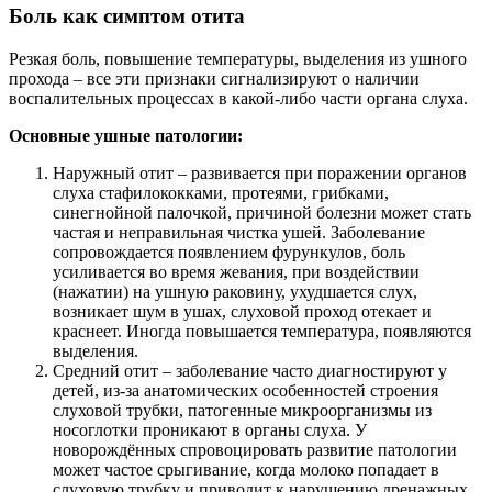
Боль как симптом отита
Резкая боль, повышение температуры, выделения из ушного
прохода – все эти признаки сигнализируют о наличии
воспалительных процессах в какой-либо части органа слуха.
Основные ушные патологии:
Наружный отит – развивается при поражении органов
слуха стафилококками, протеями, грибками,
синегнойной палочкой, причиной болезни может стать
частая и неправильная чистка ушей. Заболевание
сопровождается появлением фурункулов, боль
усиливается во время жевания, при воздействии
(нажатии) на ушную раковину, ухудшается слух,
возникает шум в ушах, слуховой проход отекает и
краснеет. Иногда повышается температура, появляются
выделения.
Средний отит – заболевание часто диагностируют у
детей, из-за анатомических особенностей строения
слуховой трубки, патогенные микроорганизмы из
носоглотки проникают в органы слуха. У
новорождённых спровоцировать развитие патологии
может частое срыгивание, когда молоко попадает в
слуховую трубку и приводит к нарушению дренажных