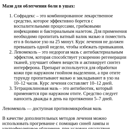
Мази для облегчения боли в ушах:
Софрадекс – это комбинированное лекарственное
средство, которое эффективно борется с
воспалительными процессами, грибковыми
инфекциями и бактериальным налетом. Для применения
необходимо пропитать ватный валик мазью и поместить
его в больное ухо на 25 минут. Курс лечения не должен
превышать одной недели, чтобы избежать привыкания.
Левомеколь – это недорогая мазь с антибактериальным
эффектом, которая способствует ускорению регенерации
тканей, улучшает обмен веществ и активирует синтез
интерферона. Препарат используется для обработки
кожи при наружном гнойном выделении, а при отите
турунду пропитывают мазью и закладывают в ухо на
10–12 часов. Курс лечения составляет 10–12 дней.
Тетрациклиновая мазь – это антибиотик, который
применяется при наружном отите. Средство следует
наносить дважды в день на протяжении 5–7 дней.
Левомеколь — доступная противомикробная мазь
В качестве дополнительных методов лечения можно
использовать прогревание с помощью синей лампы и
ультрафиолетовое облучение, при условии отсутствия