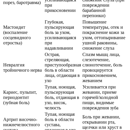
порез, баротравма)
при
повреждении
прикосновении
барабанной
перепонки)
Глубокая,
Повышение
Мастоидит
пульсирующая
температуры, отек и
(воспаление
боль за ухом,
покраснение кожи за
сосцевидного
усиливающаяся
ухом, оттопыривание
отростка)
при
ушной раковины,
надавливании
снижение слуха
Острая,
Спазм мышц лица,
стреляющая,
слезотечение,
Невралгия
приступообразная
слюнотечение, боль
тройничного нерва
боль в области
провоцируется
лица, отдающая в
прикосновением,
ухо
жеванием
Тупая, ноющая,
Усиливается при
Кариес, пульпит,
пульсирующая
жевании, приеме
периодонтит
боль, отдающая в
горячей/холодной
(зубная боль)
ухо, висок,
пищи, видимые
челюсть
повреждения зуба
Тупая, ноющая
Боль при жевании,
Артрит височно-
боль в области
открывании рта,
нижнечелюстного
сустава,
щелчки или хруст в
сустава
отдающая в ухо,