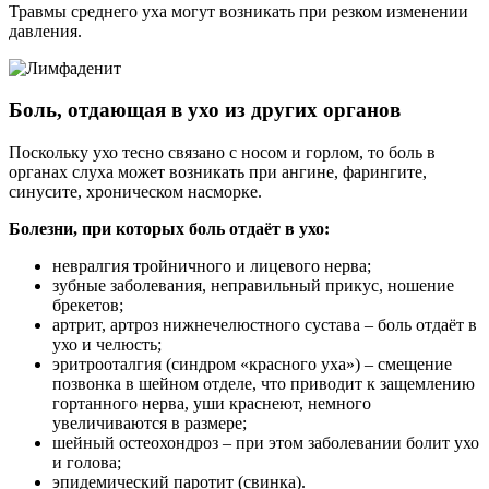
Травмы среднего уха могут возникать при резком изменении
давления.
Боль, отдающая в ухо из других органов
Поскольку ухо тесно связано с носом и горлом, то боль в
органах слуха может возникать при ангине, фарингите,
синусите, хроническом насморке.
Болезни, при которых боль отдаёт в ухо:
невралгия тройничного и лицевого нерва;
зубные заболевания, неправильный прикус, ношение
брекетов;
артрит, артроз нижнечелюстного сустава – боль отдаёт в
ухо и челюсть;
эритрооталгия (синдром «красного уха») – смещение
позвонка в шейном отделе, что приводит к защемлению
гортанного нерва, уши краснеют, немного
увеличиваются в размере;
шейный остеохондроз – при этом заболевании болит ухо
и голова;
эпидемический паротит (свинка).