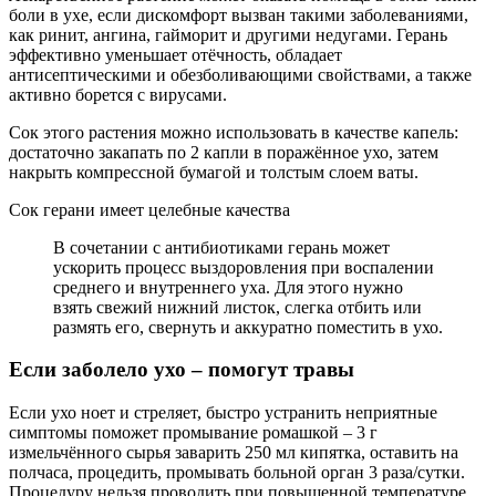
боли в ухе, если дискомфорт вызван такими заболеваниями,
как ринит, ангина, гайморит и другими недугами. Герань
эффективно уменьшает отёчность, обладает
антисептическими и обезболивающими свойствами, а также
активно борется с вирусами.
Сок этого растения можно использовать в качестве капель:
достаточно закапать по 2 капли в поражённое ухо, затем
накрыть компрессной бумагой и толстым слоем ваты.
Сок герани имеет целебные качества
В сочетании с антибиотиками герань может
ускорить процесс выздоровления при воспалении
среднего и внутреннего уха. Для этого нужно
взять свежий нижний листок, слегка отбить или
размять его, свернуть и аккуратно поместить в ухо.
Если заболело ухо – помогут травы
Если ухо ноет и стреляет, быстро устранить неприятные
симптомы поможет промывание ромашкой – 3 г
измельчённого сырья заварить 250 мл кипятка, оставить на
полчаса, процедить, промывать больной орган 3 раза/сутки.
Процедуру нельзя проводить при повышенной температуре,