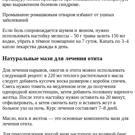
ярко выраженном болевом синдроме.
Промывание ромашковым отваром избавит от ушных
заболеваний
Если боль сопровождается шумом и звоном, нужно
использовать настойку мелиссы – 50 г травы залить 150 мл
водки, убрать в тёмное помещение на 7 суток. Капать по 3–4
капли лекарства дважды в день.
Натуральные мази для лечения отита
Для лечения нарывов, ожогов и отита можно использовать
следующий рецепт: в 220 мл теплого растительного масла
следует добавить кусочек воска размером с коробок спичек.
Смесь нужно томить на медленном огне до получения
однородной консистенции, затем добавить половину вареного
желтка. После этого настойку нужно оставить на 20 минут,
отфильтровать, а затем смочить вату и вставить жгут в
больное ухо на ночь. Курс лечения составляет 7–8 дней.
Масло, воск и желток — это основные компоненты мази для
лечения отита.
Для приготовления другой мази растопите на водяной бане