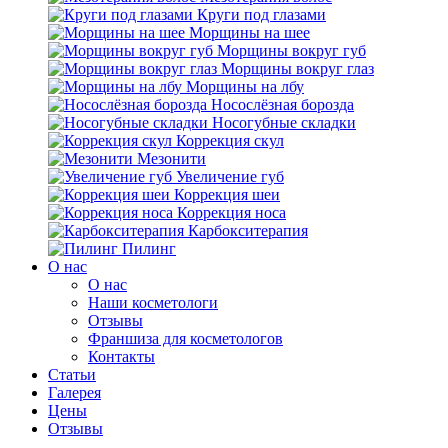
Круги под глазами
Морщины на шее
Морщины вокруг губ
Морщины вокруг глаз
Морщины на лбу
Носослёзная борозда
Носогубные складки
Коррекция скул
Мезонити
Увеличение губ
Коррекция шеи
Коррекция носа
Карбокситерапия
Пилинг
O нас
O нас
Наши косметологи
Отзывы
Франшиза для косметологов
Контакты
Статьи
Галерея
Цены
Отзывы