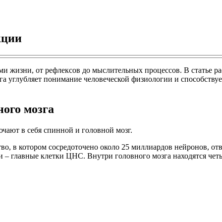
кции
 жизни, от рефлексов до мыслительных процессов. В статье ра
зга углубляет понимание человеческой физиологии и способству
ного мозга
ают в себя спинной и головной мозг.
во, в котором сосредоточено около 25 миллиардов нейронов, от
 главные клетки ЦНС. Внутри головного мозга находятся четыр