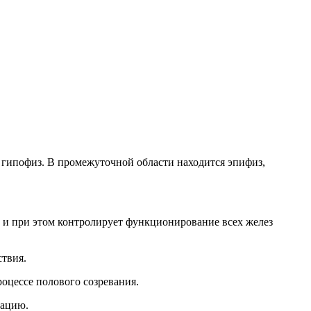
 и гипофиз. В промежуточной области находится эпифиз,
ю и при этом контролирует функционирование всех желез
ствия.
роцессе полового созревания.
вацию.