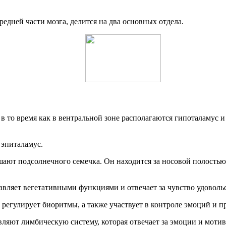
едней части мозга, делится на два основных отдела.
, в то время как в вентральной зоне располагаются гипоталамус
 эпиталамус.
шают подсолнечного семечка. Он находится за носовой полость
авляет вегетативными функциями и отвечает за чувство удоволь
 регулирует биоритмы, а также участвует в контроле эмоций и п
вляют лимбическую систему, которая отвечает за эмоции и моти