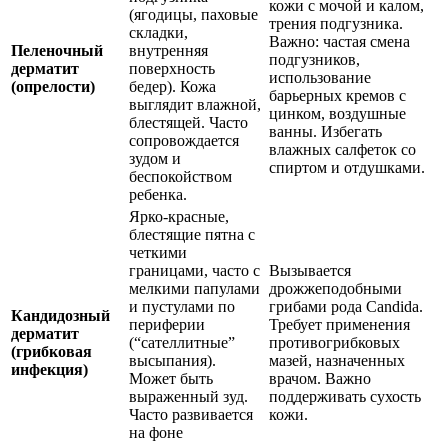
кожи с мочой и калом,
(ягодицы, паховые
трения подгузника.
складки,
Важно: частая смена
Пеленочный
внутренняя
подгузников,
дерматит
поверхность
использование
(опрелости)
бедер). Кожа
барьерных кремов с
выглядит влажной,
цинком, воздушные
блестящей. Часто
ванны. Избегать
сопровождается
влажных салфеток со
зудом и
спиртом и отдушками.
беспокойством
ребенка.
Ярко-красные,
блестящие пятна с
четкими
границами, часто с
Вызывается
мелкими папулами
дрожжеподобными
и пустулами по
грибами рода Candida.
Кандидозный
периферии
Требует применения
дерматит
(“сателлитные”
противогрибковых
(грибковая
высыпания).
мазей, назначенных
инфекция)
Может быть
врачом. Важно
выраженный зуд.
поддерживать сухость
Часто развивается
кожи.
на фоне