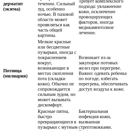
Требует комплексного
дерматит
течении. Сильный
подхода: увлажнение
(экзема)
зуд, особенно
кожи, исключение
ночью. В паховой
провоцирующих
области может
факторов, иногда
проявляться как
медикаментозное
часть общей
лечение.
картины.
Мелкие красные
или бесцветные
пузырьки, иногда с
покраснением
Возникает из-за
вокруг,
закупорки потовых
возникающие в
желез при перегреве.
Потница
местах скопления
Важно: одевать ребенка
(милиария)
пота (складки
по погоде, избегать
кожи). Обычно не
перегрева, обеспечивать
сопровождается
доступ воздуха к коже.
сильным зудом, но
может вызывать
дискомфорт.
Красные пятна,
Бактериальная
быстро
инфекция кожи,
превращающиеся в
вызванная
пузырьки с мутным
стрептококками.