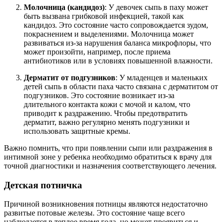
Молочница (кандидоз)
: У девочек сыпь в паху может
быть вызвана грибковой инфекцией, такой как
кандидоз. Это состояние часто сопровождается зудом,
покраснением и выделениями. Молочница может
развиваться из-за нарушения баланса микрофлоры, что
может произойти, например, после приема
антибиотиков или в условиях повышенной влажности.
Дерматит от подгузников
: У младенцев и маленьких
детей сыпь в области паха часто связана с дерматитом от
подгузников. Это состояние возникает из-за
длительного контакта кожи с мочой и калом, что
приводит к раздражению. Чтобы предотвратить
дерматит, важно регулярно менять подгузники и
использовать защитные кремы.
Важно помнить, что при появлении сыпи или раздражения в
интимной зоне у ребенка необходимо обратиться к врачу для
точной диагностики и назначения соответствующего лечения.
Детская потничка
Причиной возникновения потницы являются недостаточно
развитые потовые железы. Это состояние чаще всего
наблюдается в теплое время года, но может проявиться и