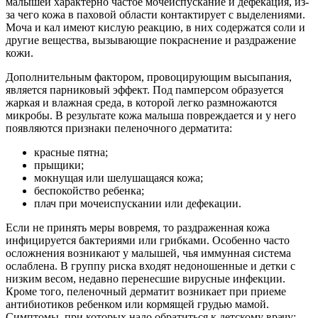
малышей характерно частое мочеиспускание и дефекация, из-
за чего кожа в паховой области контактирует с выделениями.
Моча и кал имеют кислую реакцию, в них содержатся соли и
другие вещества, вызывающие покраснение и раздражение
кожи.
Дополнительным фактором, провоцирующим высыпания,
является парниковый эффект. Под памперсом образуется
жаркая и влажная среда, в которой легко размножаются
микробы. В результате кожа малыша повреждается и у него
появляются признаки пеленочного дерматита:
красные пятна;
прыщики;
мокнущая или шелушащаяся кожа;
беспокойство ребенка;
плач при мочеиспускании или дефекации.
Если не принять меры вовремя, то раздраженная кожа
инфицируется бактериями или грибками. Особенно часто
осложнения возникают у малышей, чья иммунная система
ослаблена. В группу риска входят недоношенные и детки с
низким весом, недавно перенесшие вирусные инфекции.
Кроме того, пеленочный дерматит возникает при приеме
антибиотиков ребенком или кормящей грудью мамой.
Симптомы, при которых надо обратиться к детскому врачу: