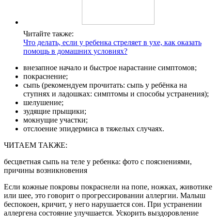
Читайте также:
Что делать, если у ребенка стреляет в ухе, как оказать
помощь в домашних условиях?
внезапное начало и быстрое нарастание симптомов;
покраснение;
сыпь (рекомендуем прочитать: сыпь у ребёнка на
ступнях и ладошках: симптомы и способы устранения);
шелушение;
зудящие прыщики;
мокнущие участки;
отслоение эпидермиса в тяжелых случаях.
ЧИТАЕМ ТАКЖЕ:
бесцветная сыпь на теле у ребенка: фото с пояснениями,
причины возникновения
Если кожные покровы покраснели на попе, ножках, животике
или шее, это говорит о прогрессировании аллергии. Малыш
беспокоен, кричит, у него нарушается сон. При устранении
аллергена состояние улучшается. Ускорить выздоровление