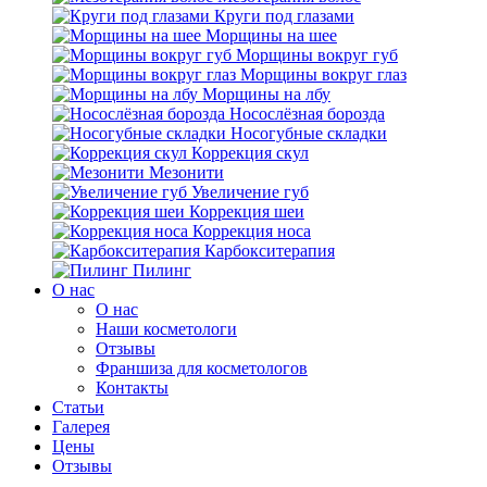
Круги под глазами
Морщины на шее
Морщины вокруг губ
Морщины вокруг глаз
Морщины на лбу
Носослёзная борозда
Носогубные складки
Коррекция скул
Мезонити
Увеличение губ
Коррекция шеи
Коррекция носа
Карбокситерапия
Пилинг
O нас
O нас
Наши косметологи
Отзывы
Франшиза для косметологов
Контакты
Статьи
Галерея
Цены
Отзывы