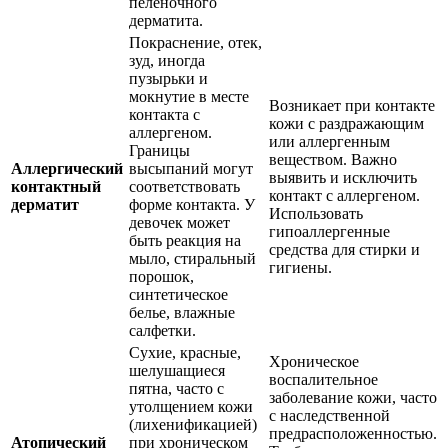
пеленочного
дерматита.
Покраснение, отек,
зуд, иногда
пузырьки и
мокнутие в месте
Возникает при контакте
контакта с
кожи с раздражающим
аллергеном.
или аллергенным
Границы
веществом. Важно
Аллергический
высыпаний могут
выявить и исключить
контактный
соответствовать
контакт с аллергеном.
дерматит
форме контакта. У
Использовать
девочек может
гипоаллергенные
быть реакция на
средства для стирки и
мыло, стиральный
гигиены.
порошок,
синтетическое
белье, влажные
салфетки.
Сухие, красные,
Хроническое
шелушащиеся
воспалительное
пятна, часто с
заболевание кожи, часто
утолщением кожи
с наследственной
(лихенификацией)
предрасположенностью.
Атопический
при хроническом