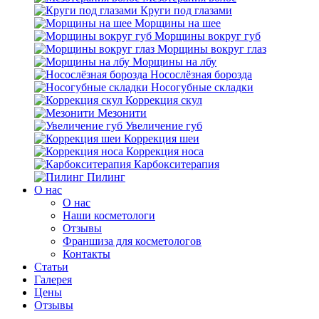
Круги под глазами
Морщины на шее
Морщины вокруг губ
Морщины вокруг глаз
Морщины на лбу
Носослёзная борозда
Носогубные складки
Коррекция скул
Мезонити
Увеличение губ
Коррекция шеи
Коррекция носа
Карбокситерапия
Пилинг
O нас
O нас
Наши косметологи
Отзывы
Франшиза для косметологов
Контакты
Статьи
Галерея
Цены
Отзывы