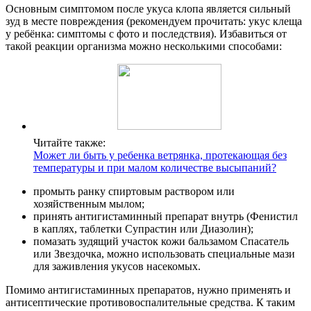
Основным симптомом после укуса клопа является сильный
зуд в месте повреждения (рекомендуем прочитать: укус клеща
у ребёнка: симптомы с фото и последствия). Избавиться от
такой реакции организма можно несколькими способами:
Читайте также:
Может ли быть у ребенка ветрянка, протекающая без
температуры и при малом количестве высыпаний?
промыть ранку спиртовым раствором или
хозяйственным мылом;
принять антигистаминный препарат внутрь (Фенистил
в каплях, таблетки Супрастин или Диазолин);
помазать зудящий участок кожи бальзамом Спасатель
или Звездочка, можно использовать специальные мази
для заживления укусов насекомых.
Помимо антигистаминных препаратов, нужно применять и
антисептические противовоспалительные средства. К таким