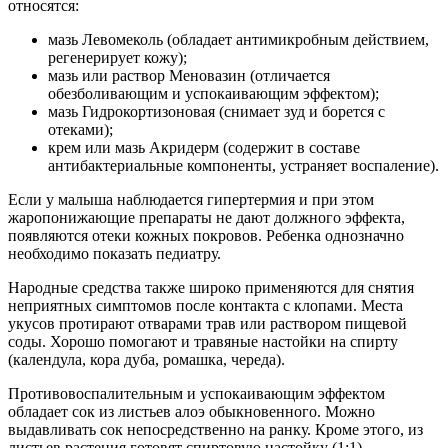
относятся:
мазь Левомеколь (обладает антимикробным действием,
регенерирует кожу);
мазь или раствор Меновазин (отличается
обезболивающим и успокаивающим эффектом);
мазь Гидрокортизоновая (снимает зуд и борется с
отеками);
крем или мазь Акридерм (содержит в составе
антибактериальные компоненты, устраняет воспаление).
Если у малыша наблюдается гипертермия и при этом
жаропонижающие препараты не дают должного эффекта,
появляются отеки кожных покровов. Ребенка однозначно
необходимо показать педиатру.
Народные средства также широко применяются для снятия
неприятных симптомов после контакта с клопами. Места
укусов протирают отварами трав или раствором пищевой
соды. Хорошо помогают и травяные настойки на спирту
(календула, кора дуба, ромашка, череда).
Противовоспалительным и успокаивающим эффектом
обладает сок из листьев алоэ обыкновенного. Можно
выдавливать сок непосредственно на ранку. Кроме этого, из
листьев растения готовят спиртовую настойку (1:1).