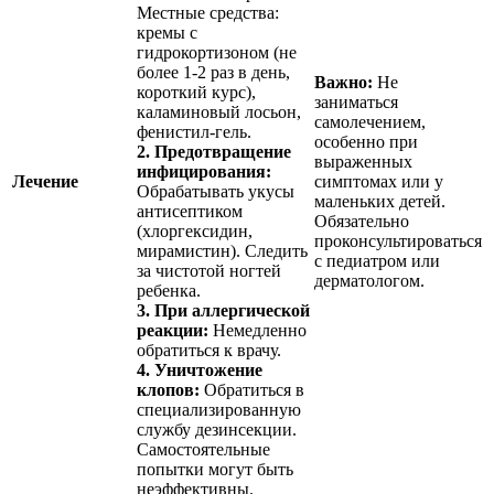
Местные средства:
кремы с
гидрокортизоном (не
более 1-2 раз в день,
Важно:
Не
короткий курс),
заниматься
каламиновый лосьон,
самолечением,
фенистил-гель.
особенно при
2. Предотвращение
выраженных
инфицирования:
Лечение
симптомах или у
Обрабатывать укусы
маленьких детей.
антисептиком
Обязательно
(хлоргексидин,
проконсультироваться
мирамистин). Следить
с педиатром или
за чистотой ногтей
дерматологом.
ребенка.
3. При аллергической
реакции:
Немедленно
обратиться к врачу.
4. Уничтожение
клопов:
Обратиться в
специализированную
службу дезинсекции.
Самостоятельные
попытки могут быть
неэффективны.