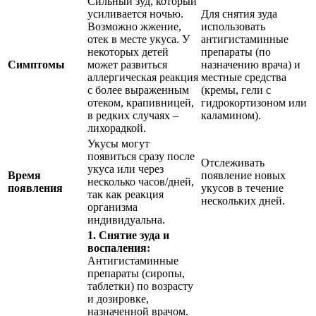
Сильный зуд, который
усиливается ночью.
Для снятия зуда
Возможно жжение,
использовать
отек в месте укуса. У
антигистаминные
некоторых детей
препараты (по
Симптомы
может развиться
назначению врача) и
аллергическая реакция
местные средства
с более выраженным
(кремы, гели с
отеком, крапивницей,
гидрокортизоном или
в редких случаях –
каламином).
лихорадкой.
Укусы могут
появиться сразу после
Отслеживать
укуса или через
Время
появление новых
несколько часов/дней,
появления
укусов в течение
так как реакция
нескольких дней.
организма
индивидуальна.
1. Снятие зуда и
воспаления:
Антигистаминные
препараты (сиропы,
таблетки) по возрасту
и дозировке,
назначенной врачом.