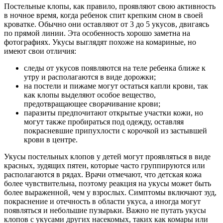
Постельные клопы, как правило, проявляют свою активность
в ночное время, когда ребенок спит крепким сном в своей
кроватке. Обычно они оставляют от 3 до 5 укусов, двигаясь
по прямой линии. Эта особенность хорошо заметна на
фотографиях. Укусы выглядят похоже на комариные, но
имеют свои отличия:
следы от укусов появляются на теле ребенка ближе к
утру и располагаются в виде дорожки;
на постели и пижаме могут остаться капли крови, так
как клопы выделяют особое вещество,
предотвращающее сворачивание крови;
паразиты предпочитают открытые участки кожи, но
могут также пробираться под одежду, оставляя
покрасневшие припухлости с корочкой из застывшей
крови в центре.
Укусы постельных клопов у детей могут проявляться в виде
красных, зудящих пятен, которые часто группируются или
располагаются в рядах. Врачи отмечают, что детская кожа
более чувствительна, поэтому реакция на укусы может быть
более выраженной, чем у взрослых. Симптомы включают зуд,
покраснение и отечность в области укуса, а иногда могут
появляться и небольшие пузырьки. Важно не путать укусы
клопов с укусами других насекомых, таких как комары или