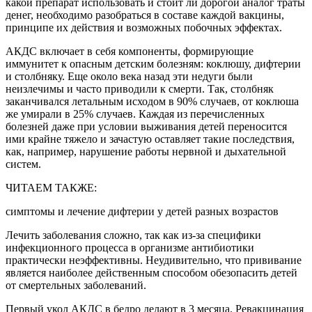
какой препарат использовать и стоит ли дорогой аналог траты
денег, необходимо разобраться в составе каждой вакцины,
принципе их действия и возможных побочных эффектах.
АКДС включает в себя компоненты, формирующие
иммунитет к опасным детским болезням: коклюшу, дифтерии
и столбняку. Еще около века назад эти недуги были
неизлечимы и часто приводили к смерти. Так, столбняк
заканчивался летальным исходом в 90% случаев, от коклюша
же умирали в 25% случаев. Каждая из перечисленных
болезней даже при условии выживания детей переносится
ими крайне тяжело и зачастую оставляет такие последствия,
как, например, нарушение работы нервной и дыхательной
систем.
ЧИТАЕМ ТАКЖЕ:
симптомы и лечение дифтерии у детей разных возрастов
Лечить заболевания сложно, так как из-за специфики
инфекционного процесса в организме антибиотики
практически неэффективны. Неудивительно, что прививание
является наиболее действенным способом обезопасить детей
от смертельных заболеваний.
Первый укол АКДС в бедро делают в 3 месяца. Ревакцинация