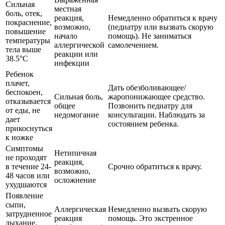
Сильная
местная
боль, отек,
реакция,
Немедленно обратиться к врачу
покраснение,
возможно,
(педиатру или вызвать скорую
повышение
начало
помощь). Не заниматься
температуры
аллергической
самолечением.
тела выше
реакции или
38.5°C
инфекции
Ребенок
плачет,
Дать обезболивающее/
беспокоен,
Сильная боль,
жаропонижающее средство.
отказывается
общее
Позвонить педиатру для
от еды, не
недомогание
консультации. Наблюдать за
дает
состоянием ребенка.
прикоснуться
к ножке
Симптомы
Нетипичная
не проходят
реакция,
в течение 24-
Срочно обратиться к врачу.
возможно,
48 часов или
осложнение
ухудшаются
Появление
сыпи,
Аллергическая
Немедленно вызвать скорую
затрудненное
реакция
помощь. Это экстренное
дыхание,