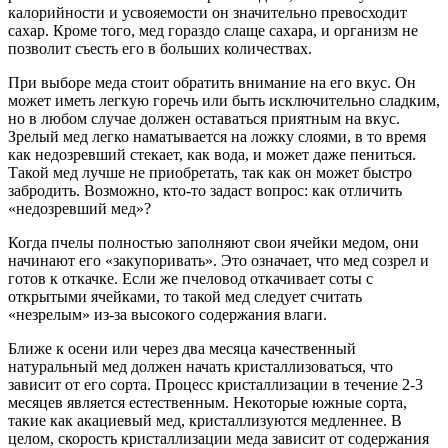
калорийности и усвояемости он значительно превосходит
сахар. Кроме того, мед гораздо слаще сахара, и организм не
позволит съесть его в больших количествах.
При выборе меда стоит обратить внимание на его вкус. Он
может иметь легкую горечь или быть исключительно сладким,
но в любом случае должен оставаться приятным на вкус.
Зрелый мед легко наматывается на ложку слоями, в то время
как недозревший стекает, как вода, и может даже пениться.
Такой мед лучше не приобретать, так как он может быстро
забродить. Возможно, кто-то задаст вопрос: как отличить
«недозревший мед»?
Когда пчелы полностью заполняют свои ячейки медом, они
начинают его «закупоривать». Это означает, что мед созрел и
готов к откачке. Если же пчеловод откачивает соты с
открытыми ячейками, то такой мед следует считать
«незрелым» из-за высокого содержания влаги.
Ближе к осени или через два месяца качественный
натуральный мед должен начать кристаллизоваться, что
зависит от его сорта. Процесс кристаллизации в течение 2-3
месяцев является естественным. Некоторые южные сорта,
такие как акациевый мед, кристаллизуются медленнее. В
целом, скорость кристаллизации меда зависит от содержания