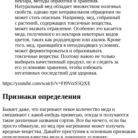
нектара, методы обработки и хранения.
Натуральный мед обладает множеством полезных
свойств, однако при неправильном обращении он
может стать опасным. Например, мед, собранный
с растений, содержащих токсичные вещества,
может вызвать отравление. Особенно это касается
меда, полученного из нектаров некоторых видов
цветов, таких как рододендрон или азалия. Кроме
того, мед, хранящийся в неподходящих условиях,
может ферментироваться и образовывать
токсичные вещества. Поэтому важно не только
выбирать качественный продукт, но и следить за
его условиями хранения, чтобы избежать
негативных последствий для здоровья.
https://youtube.com/watch?v=Ff9VrzS5QXE
Признаки определения
Бывает даже, что нагревают некое количество меда и
смешивают с какой-нибудь примесью, откуда и получаются
такие различные названия сортов. Все бы ничего, если бы
просто обманули, но мед при нагревании может излучать
вредные вещества. Давайте приступим к основным признакам
определения качества меда в домашних условиях: