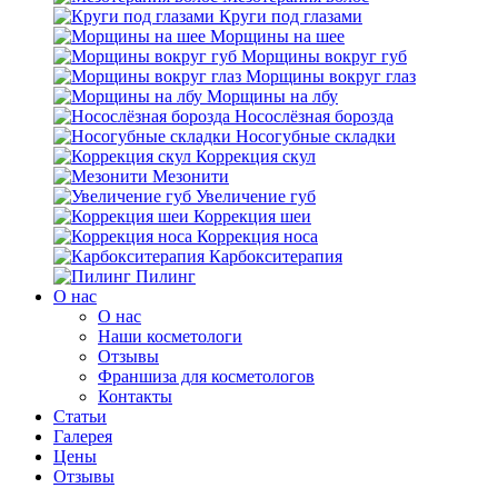
Круги под глазами
Морщины на шее
Морщины вокруг губ
Морщины вокруг глаз
Морщины на лбу
Носослёзная борозда
Носогубные складки
Коррекция скул
Мезонити
Увеличение губ
Коррекция шеи
Коррекция носа
Карбокситерапия
Пилинг
O нас
O нас
Наши косметологи
Отзывы
Франшиза для косметологов
Контакты
Статьи
Галерея
Цены
Отзывы