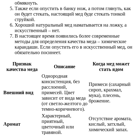
обмякнуть.
Также если опустить в банку нож, а потом глянуть, как
он будет стекать, настоящий мед буде стекать тонкой
струйкой.
Хороший натуральный мед наматывается на ложку, а
искусственный – нет.
В настоящее время появились более современные
методы для определения качества меда – химические
карандаши. Если опустить его в искусственный мед, он
обязательно посинеет.
Признак
Когда мед может
Описание
качества меда
стать ядом
Однородная
консистенция, без
Примеси (сахарный
расслоений,
сироп, крахмал,
Внешний вид
примесей. Цвет
мука), плесень,
зависит от вида меда
брожение.
(от светло-желтого до
темно-коричневого).
Характерный,
Отсутствие аромата,
приятный,
Аромат
кислый, затхлый,
цветочный или
химический запах.
травяной.