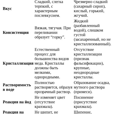
Сладкий, слегка
Чрезмерно сладкий
терпкий, с
(сахарный сироп),
Вкус
характерным
кислый, горький,
послевкусием.
жгучий.
Жидкий
(разбавленный
Вязкая, тягучая. При
водой), слишком
Консистенция
переливании
густой
образует “горку”.
(засахаренный, но не
кристаллизованный).
Естественный
Отсутствие
процесс для
кристаллизации
большинства видов
(признак
Кристаллизация
меда. Кристаллы
фальсификации),
должны быть
крупные,
мелкими,
неоднородные
однородными.
кристаллы.
Полностью
Образование осадка,
Растворимость
растворяется, образуя
мутного раствора
в воде
прозрачный раствор.
(примеси).
Не изменяет цвет
Посинение
Реакция на йод
(отсутствие
(присутствие
крахмала).
крахмала).
Реакция на
Не шипит, не
Шипение,