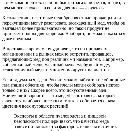
в нем компонентов: если он быстро засахаривается, значит, в
нем много глюкозы, а если медленнее — фруктозы.
К сожалению, некоторые недобросовестные продавцы или
перекупщики могут разогревать засахаренный мед, чтобы он
выглядел более привлекательно, но такой продукт не
принесет пользы для здоровья. Наоборот, он может оказаться
даже вредным.
В настоящее время меня удивляет, что на прилавках
магазинов или на рынках можно встретить продавцов,
предлагающих мед под различными названиями. Например,
«облепиховый мед», «дынный мед», «арбузный мед»,
«свекловичный мед» и множество других вариантов.
Если задуматься, где в России можно найти такие обширные
плантации облепихи, чтобы пчелы могли собирать нектар
только с них? Скорее всего, это искусственный мед!
Наилучший вариант — это мед «Разнотравье», который
считается наиболее полезным, так как собирается с начала
цветения всех луговых растений.
Эксперты в области пчеловодства и пищевой
безопасности подчеркивают, что качество меда
зависит от множества факторов, включая источник