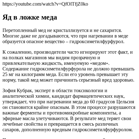
https://youtube.com/watch?v=QfOlTfjZ0ko
Яд в ложке меда
Перетопленный мед не кристаллизуется и не сахарится.
Многие даже не догадываются, что при нагревании в меде
образуется опасное вещество – гидроксиметилфурфурол.
К сожалению, производители часто игнорируют этот факт, и
на полках магазинов мы видим прозрачную и
привлекательную жидкость, именуемую «медом».
Содержание гидроксиметилфурфурола не должно превышать
25 мг на килограмм меда. Если его уровень превышает эту
норму, такой мед может причинить серьезный вред здоровью.
Зофия Кубрак, эксперт в области токсикологии и
аналитической химии, кандидат фармацевтических наук,
утверждает, что при нагревании меда до 60 градусов Цельсия
он становится крайне опасным. В этом процессе разрушаются
важные ферменты и противомикробные компоненты, а
эфирные масла улетучиваются. В результате мед теряет свои
лечебные свойства и превращается в смесь различных
сахаров, дополненную вредным гидроксиметилфурфуролом.