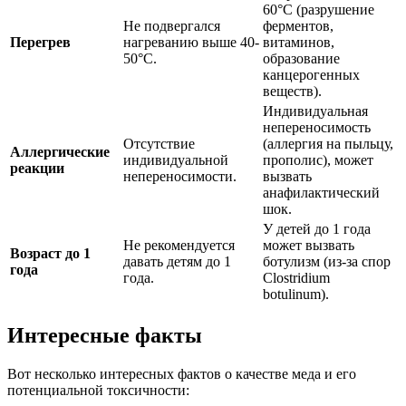
60°C (разрушение
Не подвергался
ферментов,
Перегрев
нагреванию выше 40-
витаминов,
50°C.
образование
канцерогенных
веществ).
Индивидуальная
непереносимость
Отсутствие
(аллергия на пыльцу,
Аллергические
индивидуальной
прополис), может
реакции
непереносимости.
вызвать
анафилактический
шок.
У детей до 1 года
Не рекомендуется
может вызвать
Возраст до 1
давать детям до 1
ботулизм (из-за спор
года
года.
Clostridium
botulinum).
Интересные факты
Вот несколько интересных фактов о качестве меда и его
потенциальной токсичности: