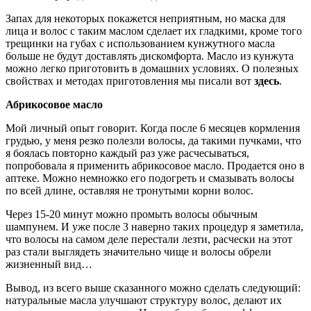
Запах для некоторых покажется неприятным, но маска для
лица и волос с таким маслом сделает их гладкими, кроме того
трещинки на губах с использованием кунжутного масла
больше не будут доставлять дискомфорта. Масло из кунжута
можно легко приготовить в домашних условиях. О полезных
свойствах и методах приготовления мы писали вот
здесь
.
Абрикосовое масло
Мой личный опыт говорит. Когда после 6 месяцев кормления
грудью, у меня резко полезли волосы, да такими пучками, что
я боялась повторно каждый раз уже расчесываться,
попробовала я применить абрикосовое масло. Продается оно в
аптеке. Можно немножко его подогреть и смазывать волосы
по всей длине, оставляя не тронутыми корни волос.
Через 15-20 минут можно промыть волосы обычным
шампунем. И уже после 3 наверно таких процедур я заметила,
что волосы на самом деле перестали лезти, расчески на этот
раз стали выглядеть значительно чище и волосы обрели
жизненный вид…
Вывод, из всего выше сказанного можно сделать следующий:
натуральные масла улучшают структуру волос, делают их