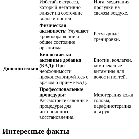
Избегайте стресса,
Йога, медитация,
который негативно
прогулки на
влияет на состояние
свежем воздухе.
волос и ногтей.
Физическая
активность:
Улучшает
Регулярные
кровообращение и
тренировки.
общее состояние
организма.
Биологически
активные добавки
Биотин, коллаген,
(БАД):
При
комплексные
Дополнительно
необходимости
витамины для
проконсультируйтесь с
волос и ногтей.
врачом о приеме БАД.
Профессиональные
процедуры:
Мезотерапия кожи
Рассмотрите салонные
головы,
процедуры для
парафинотерапия
интенсивного
для рук.
восстановления.
Интересные факты