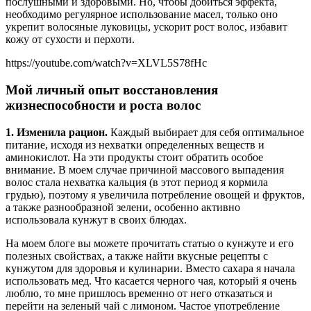
послушными и здоровыми. Но, чтобы добиться эффекта,
необходимо регулярное использование масел, только оно
укрепит волосяные луковицы, ускорит рост волос, избавит
кожу от сухости и перхоти.
https://youtube.com/watch?v=XLVL5S78fHc
Мой личный опыт восстановления
жизнеспособности и роста волос
1. Изменила рацион.
Каждый выбирает для себя оптимальное
питание, исходя из нехватки определенных веществ и
аминокислот. На эти продукты стоит обратить особое
внимание. В моем случае причиной массового выпадения
волос стала нехватка кальция (в этот период я кормила
грудью), поэтому я увеличила потребление овощей и фруктов,
а также разнообразной зелени, особенно активно
использовала кунжут в своих блюдах.
На моем блоге вы можете прочитать статью о кунжуте и его
полезных свойствах, а также найти вкусные рецепты с
кунжутом для здоровья и кулинарии. Вместо сахара я начала
использовать мед. Что касается черного чая, который я очень
люблю, то мне пришлось временно от него отказаться и
перейти на зеленый чай с лимоном. Частое употребление