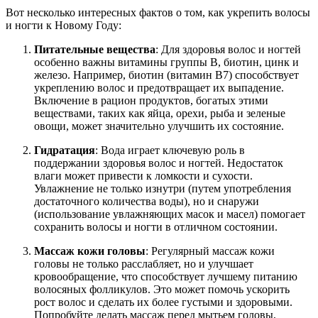
Вот несколько интересных фактов о том, как укрепить волосы
и ногти к Новому Году:
Питательные вещества
: Для здоровья волос и ногтей
особенно важны витамины группы B, биотин, цинк и
железо. Например, биотин (витамин B7) способствует
укреплению волос и предотвращает их выпадение.
Включение в рацион продуктов, богатых этими
веществами, таких как яйца, орехи, рыба и зеленые
овощи, может значительно улучшить их состояние.
Гидратация
: Вода играет ключевую роль в
поддержании здоровья волос и ногтей. Недостаток
влаги может привести к ломкости и сухости.
Увлажнение не только изнутри (путем употребления
достаточного количества воды), но и снаружи
(использование увлажняющих масок и масел) помогает
сохранить волосы и ногти в отличном состоянии.
Массаж кожи головы
: Регулярный массаж кожи
головы не только расслабляет, но и улучшает
кровообращение, что способствует лучшему питанию
волосяных фолликулов. Это может помочь ускорить
рост волос и сделать их более густыми и здоровыми.
Попробуйте делать массаж перед мытьем головы,