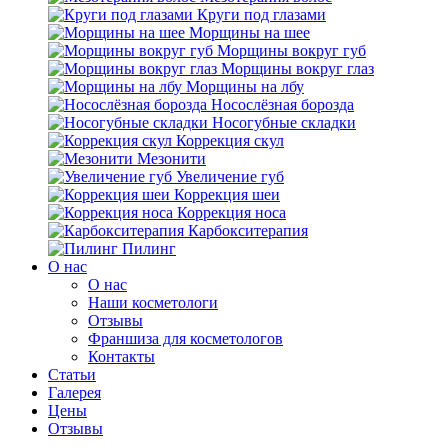
Круги под глазами
Морщины на шее
Морщины вокруг губ
Морщины вокруг глаз
Морщины на лбу
Носослёзная борозда
Носогубные складки
Коррекция скул
Мезонити
Увеличение губ
Коррекция шеи
Коррекция носа
Карбокситерапия
Пилинг
O нас
O нас
Наши косметологи
Отзывы
Франшиза для косметологов
Контакты
Статьи
Галерея
Цены
Отзывы