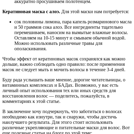
аккуратно просушиваем полотенцем.
Кератиновая маска с алоэ.
Для этой маски нам потребуется:
сок половины лимона, пара капель розмаринового масла
и 50 граммов сока алоэ. Все ингредиенты тщательно
перемешиваем, наносим на вымытые влажные волосы.
Оставляем на 10-15 минут и смываем обычной водой.
Можно использовать различные травы для
ополаскивания.
Чтобы эффект от кератиновых масок сохранялся как можно
дольше, важно соблюдать одно правило: после применения
масок не следует мыть и мочить волосы в течение 3-4 дней.
Буду рада услышать ваше мнение, дорогие читательницы, о
витаминных комплексах и БАДах. Возможно, у вас есть
личный опыт использования тех или иных средств для
восстановления волос — поделитесь, пожалуйста, в
комментариях к этой статье.
В заключение хочу подчеркнуть, что заботиться о волосах
необходимо как изнутри, так и снаружи, чтобы достичь
наилучшего результата. Для этого стоит использовать
различные укрепляющие и питательные маски для волос. Вот
еще полезные статьи на блоге по этой теме: