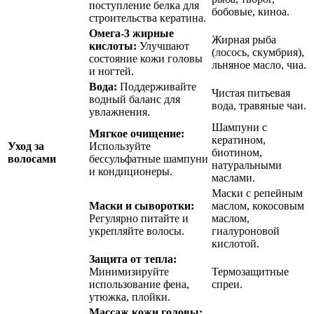
поступление белка для
бобовые, киноа.
строительства кератина.
Омега-3 жирные
Жирная рыба
кислоты:
Улучшают
(лосось, скумбрия),
состояние кожи головы
льняное масло, чиа.
и ногтей.
Вода:
Поддерживайте
Чистая питьевая
водный баланс для
вода, травяные чаи.
увлажнения.
Шампуни с
Мягкое очищение:
кератином,
Уход за
Используйте
биотином,
волосами
бессульфатные шампуни
натуральными
и кондиционеры.
маслами.
Маски с репейным
Маски и сыворотки:
маслом, кокосовым
Регулярно питайте и
маслом,
укрепляйте волосы.
гиалуроновой
кислотой.
Защита от тепла:
Минимизируйте
Термозащитные
использование фена,
спреи.
утюжка, плойки.
Массаж кожи головы: