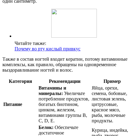
один сантиметр.
Читайте также:
Почему во рту кислый привкус
Также в состав ногтей входит кератин, потому витаминные
комплексы, как правило, обращены на одновременное
выздоравливание ногтей и волос.
Категория
Рекомендации
Пример
Витамины и
Яйца, орехи,
минералы:
Увеличьте
семена, бобовые,
потребление продуктов,
листовая зелень,
Питание
богатых биотином,
цитрусовые,
цинком, железом,
красное мясо,
витаминами группы B,
рыба, молочные
C, D, E.
продукты.
Белок:
Обеспечьте
Курица, индейка,
достаточное
рыба, творог,