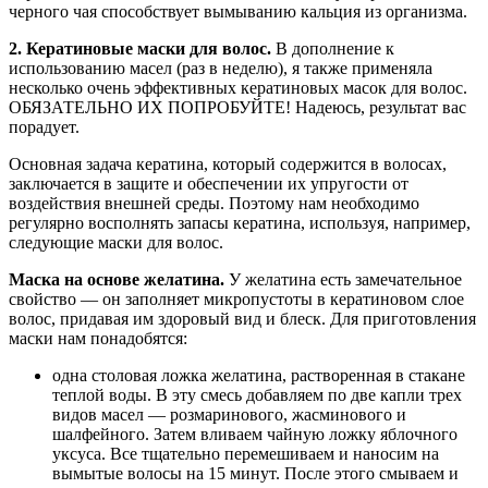
черного чая способствует вымыванию кальция из организма.
2. Кератиновые маски для волос.
В дополнение к
использованию масел (раз в неделю), я также применяла
несколько очень эффективных кератиновых масок для волос.
ОБЯЗАТЕЛЬНО ИХ ПОПРОБУЙТЕ! Надеюсь, результат вас
порадует.
Основная задача кератина, который содержится в волосах,
заключается в защите и обеспечении их упругости от
воздействия внешней среды. Поэтому нам необходимо
регулярно восполнять запасы кератина, используя, например,
следующие маски для волос.
Маска на основе желатина.
У желатина есть замечательное
свойство — он заполняет микропустоты в кератиновом слое
волос, придавая им здоровый вид и блеск. Для приготовления
маски нам понадобятся:
одна столовая ложка желатина, растворенная в стакане
теплой воды. В эту смесь добавляем по две капли трех
видов масел — розмаринового, жасминового и
шалфейного. Затем вливаем чайную ложку яблочного
уксуса. Все тщательно перемешиваем и наносим на
вымытые волосы на 15 минут. После этого смываем и