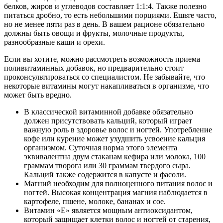
белков, жиров и углеводов составляет 1:1:4. Также полезно
питаться дробно, то есть небольшими порциями. Ешьте часто,
но не менее пяти раз в день. В вашем рационе обязательно
должны быть овощи и фрукты, молочные продукты,
разнообразные каши и орехи.
Если вы хотите, можно рассмотреть возможность приема
поливитаминных добавок, но предварительно стоит
проконсультироваться со специалистом. Не забывайте, что
некоторые витамины могут накапливаться в организме, что
может быть вредно.
В классической витаминной добавке обязательно
должен присутствовать кальций, который играет
важную роль в здоровье волос и ногтей. Употребление
кофе или курение может ухудшить усвоение кальция
организмом. Суточная норма этого элемента
эквивалентна двум стаканам кефира или молока, 100
граммам творога или 30 граммам твердого сыра.
Кальций также содержится в капусте и фасоли.
Магний необходим для полноценного питания волос и
ногтей. Высокая концентрация магния наблюдается в
картофеле, пшене, молоке, бананах и сое.
Витамин «Е» является мощным антиоксидантом,
который защищает клетки волос и ногтей от старения,