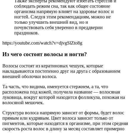
Также эксперты рекомендуют избегать стрессов и
соблюдать режим сна, так как общее состояние
организма напрямую влияет на здоровье волос и
ногтей. Следуя этим рекомендациям, можно не
только улучшить внешний вид, но и
почувствовать себя уверенно в преддверии
праздников.
https://youtube.com/watch?v=djvgSlZto8g
Из чего состоят волосы и ногти?
Волосы состоят из кератиновых чешуек, которые
накладываются постепенно друг на друга с образованием
внешней оболочки волоса.
Та часть, что видима, именуется стержнем, а та, что
расположена под кожей, получила название — волосяная
луковица, вокруг которой находится фолликула, похожая на
волосяной мешочек.
Структура волоса напрямую зависит от формы, будет волос
прямым или кудрявым. Цвет волоса зависит только от
пигментов, которые находятся в организме, при этом средняя
скорость роста волос в длину за месяц составляет примерно