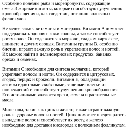
Особенно полезны рыба и морепродукты, содержащие
омега-3 жирные кислоты, которые способствуют улучшению
кровообращения и, как следствие, питанию волосяных
фолликулов.
Не менее важны витамины и минералы. Витамин A помогает
поддерживать здоровье кожи головы, а также способствует
росту волос. Он содержится в моркови, сладком картофеле,
шпинате и других овощах. Витамины группы B, особенно
биотин, играют важную роль в укреплении волос и ногтей.
Их можно найти в цельнозерновых продуктах, бананах,
орехах и семенах.
Витамин C необходим для синтеза коллагена, который
укрепляет волосы и ногти. Он содержится в цитрусовых,
ягодах, перцах и брокколи. Витамин E, обладающий
антиоксидантными свойствами, защищает клетки от
повреждений и способствует улучшению кровообращения.
Его источниками являются орехи, семена и растительные
масла.
Минералы, такие как цинк и железо, также играют важную
роль в здоровье волос и ногтей. Цинк помогает предотвратить
выпадение волос и способствует их росту, а железо
необходимо для доставки кислорода к волосяным фолликулам.