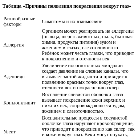
Таблица «Причины появления покраснения вокруг глаз»
Разнообразные
Симптомы и их взаимосвязь
факторы
Организм может реагировать на аллергены
(пыльца, шерсть животных, пыль, бытовая
химия, продукты питания) зудом и
Аллергия
жжением в глазах, слезоточивостью.
Ребёнок может чесать глазки, что приводит
к покраснению и отечности век.
Увеличение носоглоточных миндалин
создает давление на слезные каналы, что
Аденоиды
вызывает застой жидкости и приводит к
появлению красных точек вокруг глаз,
отечности век и покраснению склер.
Воспаление слизистой оболочки глаза
вызывает покраснение кожи верхних и
Конъюнктивит
нижних век, сопровождающееся зудом,
жжением и слезоточивостью.
Воспалительные процессы в сосудистой
оболочке глаза нарушают кровообращение,
что приводит к покраснению как склер, так
Увеит
и кожи вокруг глаз. Веки могут опухать,