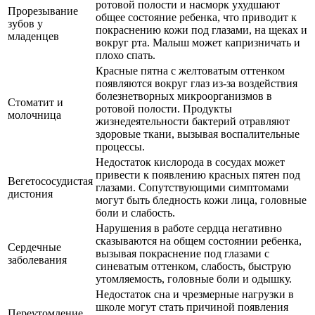
ротовой полости и насморк ухудшают
Прорезывание
общее состояние ребенка, что приводит к
зубов у
покраснению кожи под глазами, на щеках и
младенцев
вокруг рта. Малыш может капризничать и
плохо спать.
Красные пятна с желтоватым оттенком
появляются вокруг глаз из-за воздействия
болезнетворных микроорганизмов в
Стоматит и
ротовой полости. Продукты
молочница
жизнедеятельности бактерий отравляют
здоровые ткани, вызывая воспалительные
процессы.
Недостаток кислорода в сосудах может
привести к появлению красных пятен под
Вегетососудистая
глазами. Сопутствующими симптомами
дистония
могут быть бледность кожи лица, головные
боли и слабость.
Нарушения в работе сердца негативно
сказываются на общем состоянии ребенка,
Сердечные
вызывая покраснение под глазами с
заболевания
синеватым оттенком, слабость, быструю
утомляемость, головные боли и одышку.
Недостаток сна и чрезмерные нагрузки в
школе могут стать причиной появления
Переутомление