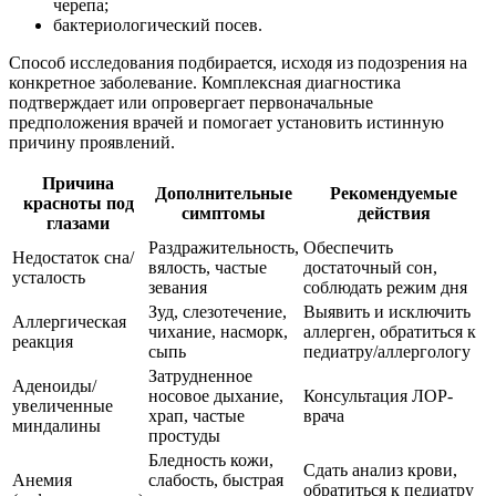
черепа;
бактериологический посев.
Способ исследования подбирается, исходя из подозрения на
конкретное заболевание. Комплексная диагностика
подтверждает или опровергает первоначальные
предположения врачей и помогает установить истинную
причину проявлений.
Причина
Дополнительные
Рекомендуемые
красноты под
симптомы
действия
глазами
Раздражительность,
Обеспечить
Недостаток сна/
вялость, частые
достаточный сон,
усталость
зевания
соблюдать режим дня
Зуд, слезотечение,
Выявить и исключить
Аллергическая
чихание, насморк,
аллерген, обратиться к
реакция
сыпь
педиатру/аллергологу
Затрудненное
Аденоиды/
носовое дыхание,
Консультация ЛОР-
увеличенные
храп, частые
врача
миндалины
простуды
Бледность кожи,
Сдать анализ крови,
Анемия
слабость, быстрая
обратиться к педиатру