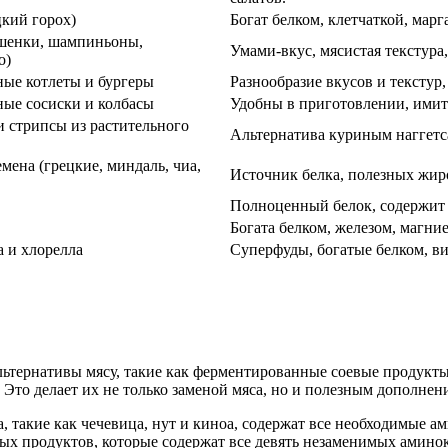
цкий горох)
Богат белком, клетчаткой, марг
шенки, шампиньоны,
Умами-вкус, мясистая текстур
о)
ные котлеты и бургеры
Разнообразие вкусов и текстур
ные сосиски и колбасы
Удобны в приготовлении, имит
и стрипсы из растительного
Альтернатива куриным наггетса
мена (грецкие, миндаль, чиа,
Источник белка, полезных жиро
Полноценный белок, содержит 
Богата белком, железом, магние
 и хлорелла
Суперфуды, богатые белком, в
льтернативы мясу, такие как ферментированные соевые продукты 
Это делает их не только заменой мяса, но и полезным дополнен
, такие как чечевица, нут и киноа, содержат все необходимые 
ых продуктов, которые содержат все девять незаменимых аминок