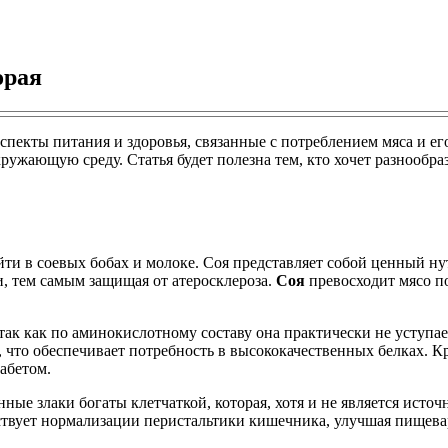
орая
т аспекты питания и здоровья, связанные с потреблением мяса и
ружающую среду. Статья будет полезна тем, кто хочет разнообраз
и в соевых бобах и молоке. Соя представляет собой ценный нут
и, тем самым защищая от атеросклероза.
Соя
превосходит мясо по
ак как по аминокислотному составу она практически не уступае
, что обеспечивает потребность в высококачественных белках. 
иабетом.
ые злаки богаты клетчаткой, которая, хотя и не является источ
ствует нормализации перистальтики кишечника, улучшая пищева