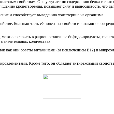
олезным свойствам. Она уступает по содержанию белка только 
учшению кроветворения, повышает силу и выносливость, что дел
ение и способствует выведению холестерина из организма.
зяйстве. Большая часть её полезных свойств и витаминов сосредо
а, можно включать в рацион различные бифидо-продукты, грана
 в значительных количествах.
 так как они богаты витаминами (за исключением B12) и микроэ
микроэлементами. Кроме того, он обладает антираковыми свойст