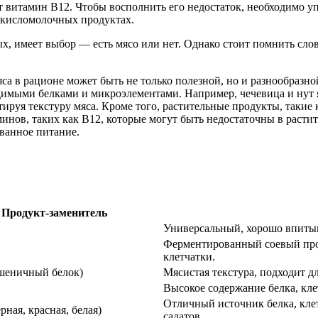
т витамин B12. Чтобы восполнить его недостаток, необходимо у
и кисломолочных продуктах.
х, имеет выбор — есть мясо или нет. Однако стоит помнить сл
са в рационе может быть не только полезной, но и разнообразно
димыми белками и микроэлементами. Например, чечевица и нут 
тируя текстуру мяса. Кроме того, растительные продукты, такие 
нов, таких как B12, которые могут быть недостаточны в расти
ванное питание.
Продукт-заменитель
Универсальный, хорошо впитыва
Ферментированный соевый проду
клетчатки.
шеничный белок)
Мясистая текстура, подходит дл
Высокое содержание белка, клет
Отличный источник белка, клет
рная, красная, белая)
салатов.