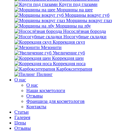
Круги под глазами
Морщины на шее
Морщины вокруг губ
Морщины вокруг глаз
Морщины на лбу
Носослёзная борозда
Носогубные складки
Коррекция скул
Мезонити
Увеличение губ
Коррекция шеи
Коррекция носа
Карбокситерапия
Пилинг
O нас
O нас
Наши косметологи
Отзывы
Франшиза для косметологов
Контакты
Статьи
Галерея
Цены
Отзывы