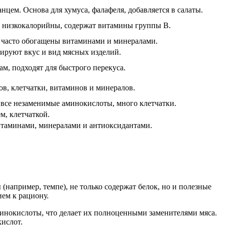
анцем. Основа для хумуса, фалафеля, добавляется в салаты.
а, низкокалорийны, содержат витамины группы В.
, часто обогащены витаминами и минералами.
ируют вкус и вид мясных изделий.
м, подходят для быстрого перекуса.
в, клетчатки, витаминов и минералов.
все незаменимые аминокислоты, много клетчатки.
м, клетчаткой.
итаминами, минералами и антиоксидантами.
(например, темпе), не только содержат белок, но и полезные
ием к рациону.
аминокислоты, что делает их полноценными заменителями мяса.
ислот.