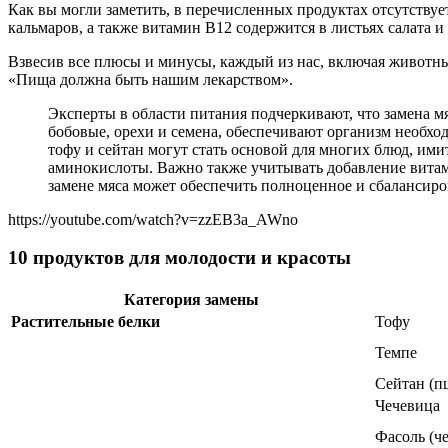
Как вы могли заметить, в перечисленных продуктах отсутствуе
кальмаров, а также витамин B12 содержится в листьях салата 
Взвесив все плюсы и минусы, каждый из нас, включая животны
«Пища должна быть нашим лекарством».
Эксперты в области питания подчеркивают, что замена мя
бобовые, орехи и семена, обеспечивают организм необхо
тофу и сейтан могут стать основой для многих блюд, ими
аминокислоты. Важно также учитывать добавление витами
замене мяса может обеспечить полноценное и сбалансиро
https://youtube.com/watch?v=zzEB3a_AWno
10 продуктов для молодости и красоты
Категория замены
Растительные белки
Тофу
Темпе
Сейтан (п
Чечевица
Фасоль (че