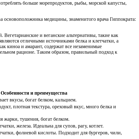
потреблять больше морепродуктов, рыбы, морской капусты,
ова основоположника медицины, знаменитого врача Гиппократа:
й. Вегетарианские и веганские альтернативы, такие как
являются отличными источниками белка и клетчатки, а
как киноа и амарант, содержат все незаменимые
тельном рационе. Таким образом, правильный подход к
Особенности и преимущества
ет вкусы, богат белком, кальцием.
кт, плотная текстура, ореховый вкус, много белка и
я жарки, тушения, богат белком.
чатки, железа. Идеальна для супов, рагу, котлет.
чатки, фолиевой кислоты. Подходит для бургеров, чили,