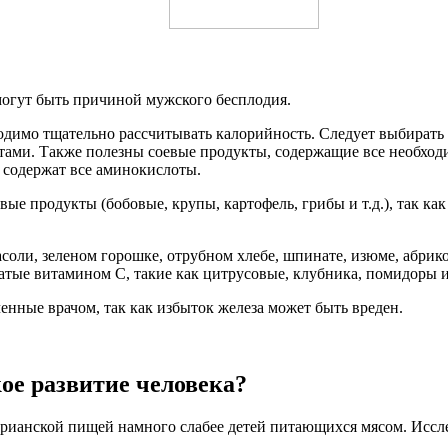
могут быть причиной мужского бесплодия.
одимо тщательно рассчитывать калорийность. Следует выбирать
ами. Также полезны соевые продукты, содержащие все необходи
 содержат все аминокислоты.
ые продукты (бобовые, крупы, картофель, грибы и т.д.), так ка
соли, зеленом горошке, отрубном хлебе, шпинате, изюме, абрико
гатые витамином C, такие как цитрусовые, клубника, помидоры и
енные врачом, так как избыток железа может быть вреден.
кое развитие человека?
арианской пищей намного слабее детей питающихся мясом. Иссл