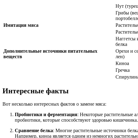
Нут (туре
Грибы (ве
портобелл
Имитация мяса
Раститель
Раститель
Наггетсы 
белка
Дополнительные источники питательных
Орехи и се
веществ
лен)
Киноа
Гречка
Спирулина
Интересные факты
Вот несколько интересных фактов о замене мяса:
Пробиотики и ферментация
: Некоторые растительные а
пробиотики, которые способствуют здоровью кишечника. 
Сравнение белка
: Многие растительные источники белка
Например, киноа является одним из немногих растительн