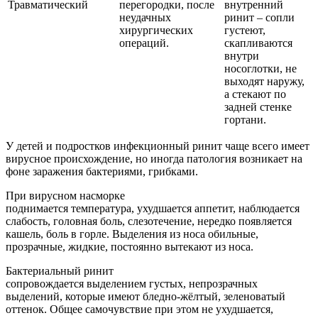
Травматический
перегородки, после
внутренний
неудачных
ринит – сопли
хирургических
густеют,
операций.
скапливаются
внутри
носоглотки, не
выходят наружу,
а стекают по
задней стенке
гортани.
У детей и подростков инфекционный ринит чаще всего имеет
вирусное происхождение, но иногда патология возникает на
фоне заражения бактериями, грибками.
При вирусном насморке
поднимается температура, ухудшается аппетит, наблюдается
слабость, головная боль, слезотечение, нередко появляется
кашель, боль в горле. Выделения из носа обильные,
прозрачные, жидкие, постоянно вытекают из носа.
Бактериальный ринит
сопровождается выделением густых, непрозрачных
выделений, которые имеют бледно-жёлтый, зеленоватый
оттенок. Общее самочувствие при этом не ухудшается,