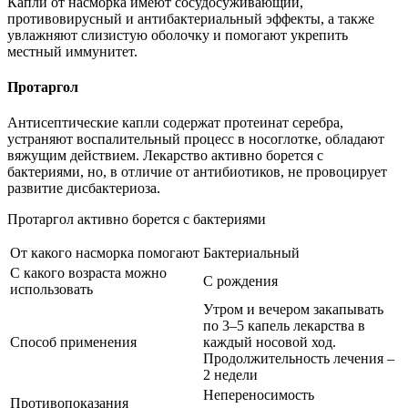
Капли от насморка имеют сосудосуживающий,
противовирусный и антибактериальный эффекты, а также
увлажняют слизистую оболочку и помогают укрепить
местный иммунитет.
Протаргол
Антисептические капли содержат протеинат серебра,
устраняют воспалительный процесс в носоглотке, обладают
вяжущим действием. Лекарство активно борется с
бактериями, но, в отличие от антибиотиков, не провоцирует
развитие дисбактериоза.
Протаргол активно борется с бактериями
От какого насморка помогают
Бактериальный
С какого возраста можно
С рождения
использовать
Утром и вечером закапывать
по 3–5 капель лекарства в
Способ применения
каждый носовой ход.
Продолжительность лечения –
2 недели
Непереносимость
Противопоказания