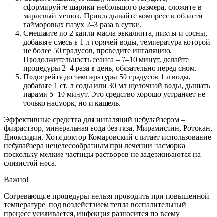
сформируйте шарики небольшого размера, сложите в
марлевый мешок. Прикладывайте компресс к области
гайморовых пазух 2–3 раза в сутки.
Смешайте по 2 капли масла эвкалипта, пихты и сосны,
добавьте смесь в 1 л горячей воды, температура которой
не более 50 градусов, проведите ингаляцию.
Продолжительность сеанса – 7–10 минут, делайте
процедуры 2–4 раза в день, обязательно перед сном.
Подогрейте до температуры 50 градусов 1 л воды,
добавьте 1 ст. л соды или 30 мл щелочной воды, дышать
парами 5–10 минут. Это средство хорошо устраняет не
только насморк, но и кашель.
Эффективные средства для ингаляций небулайзером –
физраствор, минеральная вода без газа, Мирамистин, Ротокан,
Диоксидин. Хотя доктор Комаровский считает использование
небулайзера нецелесообразным при лечении насморка,
поскольку мелкие частицы растворов не задерживаются на
слизистой носа.
Важно!
Согревающие процедуры нельзя проводить при повышенной
температуре, под воздействием тепла воспалительный
процесс усиливается, инфекция разносится по всему