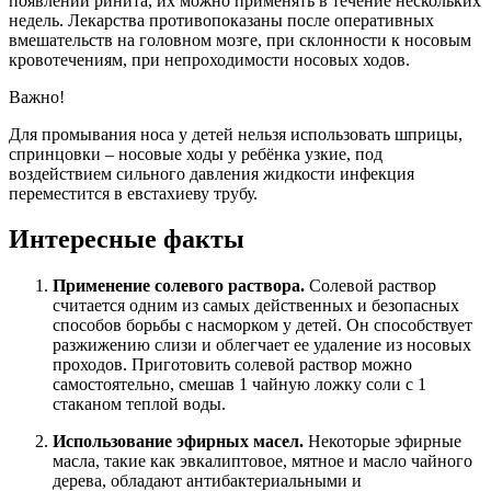
появлении ринита, их можно применять в течение нескольких
недель. Лекарства противопоказаны после оперативных
вмешательств на головном мозге, при склонности к носовым
кровотечениям, при непроходимости носовых ходов.
Важно!
Для промывания носа у детей нельзя использовать шприцы,
спринцовки – носовые ходы у ребёнка узкие, под
воздействием сильного давления жидкости инфекция
переместится в евстахиеву трубу.
Интересные факты
Применение солевого раствора.
Солевой раствор
считается одним из самых действенных и безопасных
способов борьбы с насморком у детей. Он способствует
разжижению слизи и облегчает ее удаление из носовых
проходов. Приготовить солевой раствор можно
самостоятельно, смешав 1 чайную ложку соли с 1
стаканом теплой воды.
Использование эфирных масел.
Некоторые эфирные
масла, такие как эвкалиптовое, мятное и масло чайного
дерева, обладают антибактериальными и