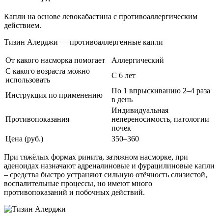
Капли на основе левокабастина с противоаллергическим
действием.
Тизин Алерджи — противоаллергенные капли
От какого насморка помогает
Аллергический
С какого возраста можно
С 6 лет
использовать
По 1 впрыскиванию 2–4 раза
Инструкция по применению
в день
Индивидуальная
Противопоказания
непереносимость, патологии
почек
Цена (руб.)
350–360
При тяжёлых формах ринита, затяжном насморке, при
аденоидах назначают адреналиновые и фурацилиновые капли
– средства быстро устраняют сильную отёчность слизистой,
воспалительные процессы, но имеют много
противопоказаний и побочных действий.