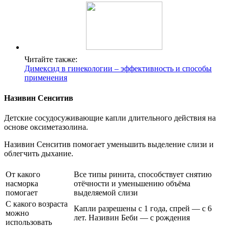
Читайте также:
Димексид в гинекологии – эффективность и способы
применения
Називин Сенситив
Детские сосудосуживающие капли длительного действия на
основе оксиметазолина.
Називин Сенситив помогает уменьшить выделение слизи и
облегчить дыхание.
От какого
Все типы ринита, способствует снятию
насморка
отёчности и уменьшению объёма
помогает
выделяемой слизи
С какого возраста
Капли разрешены с 1 года, спрей — с 6
можно
лет. Називин Беби — с рождения
использовать