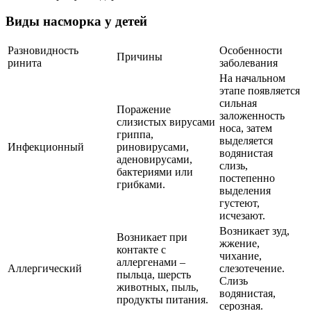
Виды насморка у детей
Разновидность
Особенности
Причины
ринита
заболевания
На начальном
этапе появляется
сильная
Поражение
заложенность
слизистых вирусами
носа, затем
гриппа,
выделяется
Инфекционный
риновирусами,
водянистая
аденовирусами,
слизь,
бактериями или
постепенно
грибками.
выделения
густеют,
исчезают.
Возникает зуд,
Возникает при
жжение,
контакте с
чихание,
аллергенами –
Аллергический
слезотечение.
пыльца, шерсть
Слизь
животных, пыль,
водянистая,
продукты питания.
серозная.