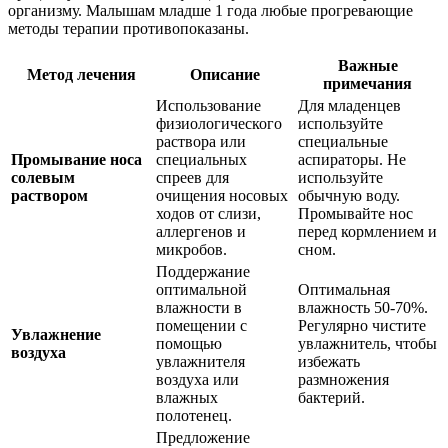
организму. Малышам младше 1 года любые прогревающие
методы терапии противопоказаны.
Важные
Метод лечения
Описание
примечания
Использование
Для младенцев
физиологического
используйте
раствора или
специальные
Промывание носа
специальных
аспираторы. Не
солевым
спреев для
используйте
раствором
очищения носовых
обычную воду.
ходов от слизи,
Промывайте нос
аллергенов и
перед кормлением и
микробов.
сном.
Поддержание
оптимальной
Оптимальная
влажности в
влажность 50-70%.
помещении с
Регулярно чистите
Увлажнение
помощью
увлажнитель, чтобы
воздуха
увлажнителя
избежать
воздуха или
размножения
влажных
бактерий.
полотенец.
Предложение