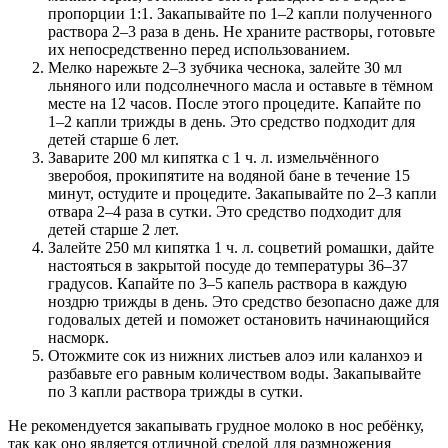
пропорции 1:1. Закапывайте по 1–2 капли полученного
раствора 2–3 раза в день. Не храните растворы, готовьте
их непосредственно перед использованием.
Мелко нарежьте 2–3 зубчика чеснока, залейте 30 мл
льняного или подсолнечного масла и оставьте в тёмном
месте на 12 часов. После этого процедите. Капайте по
1–2 капли трижды в день. Это средство подходит для
детей старше 6 лет.
Заварите 200 мл кипятка с 1 ч. л. измельчённого
зверобоя, прокипятите на водяной бане в течение 15
минут, остудите и процедите. Закапывайте по 2–3 капли
отвара 2–4 раза в сутки. Это средство подходит для
детей старше 2 лет.
Залейте 250 мл кипятка 1 ч. л. соцветий ромашки, дайте
настояться в закрытой посуде до температуры 36–37
градусов. Капайте по 3–5 капель раствора в каждую
ноздрю трижды в день. Это средство безопасно даже для
годовалых детей и поможет остановить начинающийся
насморк.
Отожмите сок из нижних листьев алоэ или каланхоэ и
разбавьте его равным количеством воды. Закапывайте
по 3 капли раствора трижды в сутки.
Не рекомендуется закапывать грудное молоко в нос ребёнку,
так как оно является отличной средой для размножения