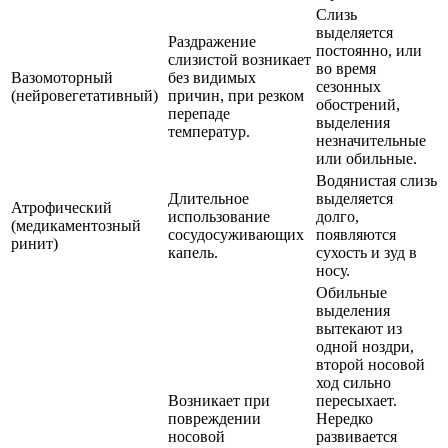
Слизь
выделяется
Раздражение
постоянно, или
слизистой возникает
во время
Вазомоторный
без видимых
сезонных
(нейровегетативный)
причин, при резком
обострений,
перепаде
выделения
температур.
незначительные
или обильные.
Водянистая слизь
Длительное
выделяется
Атрофический
использование
долго,
(медикаментозный
сосудосуживающих
появляются
ринит)
капель.
сухость и зуд в
носу.
Обильные
выделения
вытекают из
одной ноздри,
второй носовой
ход сильно
Возникает при
пересыхает.
повреждении
Нередко
носовой
развивается