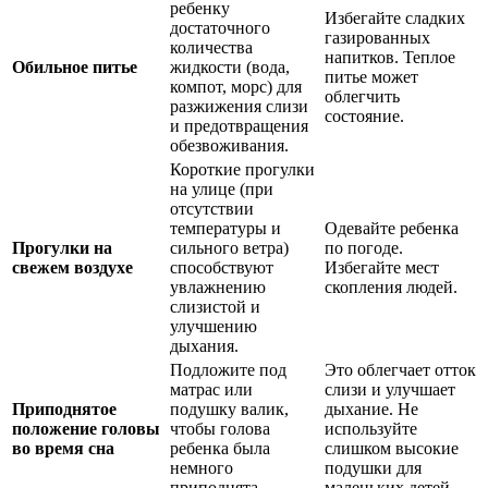
ребенку
Избегайте сладких
достаточного
газированных
количества
напитков. Теплое
Обильное питье
жидкости (вода,
питье может
компот, морс) для
облегчить
разжижения слизи
состояние.
и предотвращения
обезвоживания.
Короткие прогулки
на улице (при
отсутствии
температуры и
Одевайте ребенка
Прогулки на
сильного ветра)
по погоде.
свежем воздухе
способствуют
Избегайте мест
увлажнению
скопления людей.
слизистой и
улучшению
дыхания.
Подложите под
Это облегчает отток
матрас или
слизи и улучшает
Приподнятое
подушку валик,
дыхание. Не
положение головы
чтобы голова
используйте
во время сна
ребенка была
слишком высокие
немного
подушки для
приподнята.
маленьких детей.