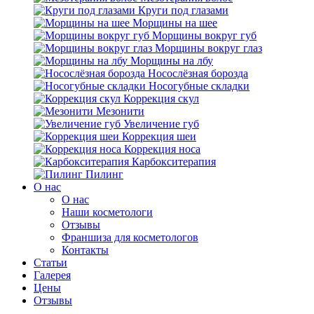
Круги под глазами
Морщины на шее
Морщины вокруг губ
Морщины вокруг глаз
Морщины на лбу
Носослёзная борозда
Носогубные складки
Коррекция скул
Мезонити
Увеличение губ
Коррекция шеи
Коррекция носа
Карбокситерапия
Пилинг
O нас
O нас
Наши косметологи
Отзывы
Франшиза для косметологов
Контакты
Статьи
Галерея
Цены
Отзывы