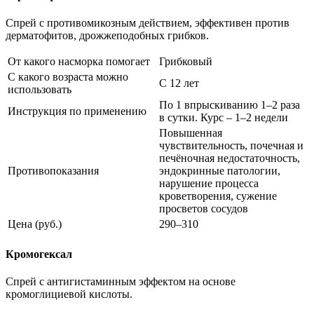
Спрей с противомикозным действием, эффективен против
дерматофитов, дрожжеподобных грибков.
От какого насморка помогает
Грибковый
С какого возраста можно
С 12 лет
использовать
По 1 впрыскиванию 1–2 раза
Инструкция по применению
в сутки. Курс – 1–2 недели
Повышенная
чувствительность, почечная и
печёночная недостаточность,
Противопоказания
эндокринные патологии,
нарушение процесса
кроветворения, сужение
просветов сосудов
Цена (руб.)
290–310
Кромогексал
Спрей с антигистаминным эффектом на основе
кромоглициевой кислоты.