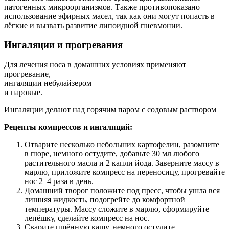
патогенных микроорганизмов. Также противопоказано
использование эфирных масел, так как они могут попасть в
лёгкие и вызвать развитие липоидной пневмонии.
Ингаляции и прогревания
Для лечения носа в домашних условиях применяют
прогревание,
ингаляции небулайзером
и паровые.
Ингаляции делают над горячим паром с содовым раствором
Рецепты компрессов и ингаляций:
Отварите несколько небольших картофелин, разомните
в пюре, немного остудите, добавьте 30 мл любого
растительного масла и 2 капли йода. Заверните массу в
марлю, приложите компресс на переносицу, прогревайте
нос 2–4 раза в день.
Домашний творог положите под пресс, чтобы ушла вся
лишняя жидкость, подогрейте до комфортной
температуры. Массу сложите в марлю, сформируйте
лепёшку, сделайте компресс на нос.
Сварите пшённую кашу, немного остудите,