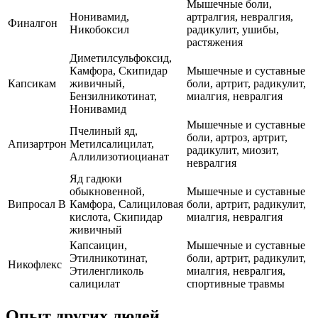
Мышечные боли,
Нонивамид,
артралгия, невралгия,
Финалгон
Никобоксил
радикулит, ушибы,
растяжения
Диметилсульфоксид,
Камфора, Скипидар
Мышечные и суставные
Капсикам
живичный,
боли, артрит, радикулит,
Бензилникотинат,
миалгия, невралгия
Нонивамид
Мышечные и суставные
Пчелиный яд,
боли, артроз, артрит,
Апизартрон
Метилсалицилат,
радикулит, миозит,
Аллилизотиоцианат
невралгия
Яд гадюки
обыкновенной,
Мышечные и суставные
Випросал В
Камфора, Салициловая
боли, артрит, радикулит,
кислота, Скипидар
миалгия, невралгия
живичный
Капсаицин,
Мышечные и суставные
Этилникотинат,
боли, артрит, радикулит,
Никофлекс
Этиленгликоль
миалгия, невралгия,
салицилат
спортивные травмы
Опыт других людей