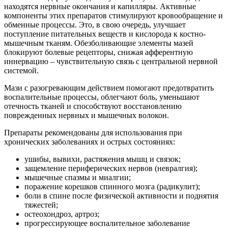
находятся нервные окончания и капилляры. Активные
компоненты этих препаратов стимулируют кровообращение и
обменные процессы. Это, в свою очередь, улучшает
поступление питательных веществ и кислорода к костно-
мышечным тканям. Обезболивающие элементы мазей
блокируют болевые рецепторы, снижая афферентную
иннервацию – чувствительную связь с центральной нервной
системой.
Мази с разогревающим действием помогают предотвратить
воспалительные процессы, облегчают боль, уменьшают
отечность тканей и способствуют восстановлению
поврежденных нервных и мышечных волокон.
Препараты рекомендованы для использования при
хронических заболеваниях и острых состояниях:
ушибы, вывихи, растяжения мышц и связок;
защемление периферических нервов (невралгия);
мышечные спазмы и миалгии;
поражение корешков спинного мозга (радикулит);
боли в спине после физической активности и поднятия
тяжестей;
остеохондроз, артроз;
прогрессирующее воспалительное заболевание