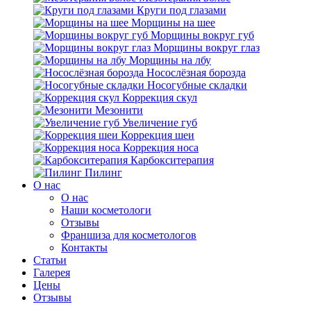
Круги под глазами
Морщины на шее
Морщины вокруг губ
Морщины вокруг глаз
Морщины на лбу
Носослёзная борозда
Носогубные складки
Коррекция скул
Мезонити
Увеличение губ
Коррекция шеи
Коррекция носа
Карбокситерапия
Пилинг
O нас
O нас
Наши косметологи
Отзывы
Франшиза для косметологов
Контакты
Статьи
Галерея
Цены
Отзывы