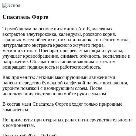
Спасатель Форте
Термобальзам на основе витаминов А и Е, масляных
экстрактов элеутерококка, календулы, розового корня,
эфирных масел облепихи, пихты и оливок, топлёного масла,
натурального экстракта красного жгучего перца,
метилникотинат. Препарат прогревает мышцы и суставы,
улучшает кровообращение, снимает, отёчность, воспаление и
напряжение. Обладает восстанавливающим эффектом –
возвращает подвижность и работоспособность.
Как применять: лёгкими массирующими движениями
нанесите средство бумажной салфеткой на очаг воспаления,
укройте повязкой с изолирующим слоем. После
использования тщательно вымойте руки с мылом.
В состав мази Спасатель Форте входят только природные
компоненты
Не применять: при открытых ранах и гиперчувствительности
к компонентам.
Цена за туб 30 г – 160 руб.