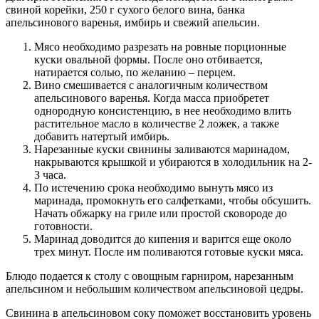
свиной корейки, 250 г сухого белого вина, банка
апельсинового варенья, имбирь и свежий апельсин.
Мясо необходимо разрезать на ровные порционные
куски овальной формы. После оно отбивается,
натирается солью, по желанию – перцем.
Вино смешивается с аналогичным количеством
апельсинового варенья. Когда масса приобретет
однородную консистенцию, в нее необходимо влить
растительное масло в количестве 2 ложек, а также
добавить натертый имбирь.
Нарезанные куски свинины заливаются маринадом,
накрываются крышкой и убираются в холодильник на 2-
3 часа.
По истечению срока необходимо вынуть мясо из
маринада, промокнуть его салфетками, чтобы обсушить.
Начать обжарку на гриле или простой сковороде до
готовности.
Маринад доводится до кипения и варится еще около
трех минут. После им поливаются готовые куски мяса.
Блюдо подается к столу с овощным гарниром, нарезанным
апельсином и небольшим количеством апельсиновой цедры.
Свинина в апельсиновом соку поможет восстановить уровень