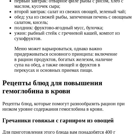
первый завтрак: отварное филе рыбы с рисом, хлеб с
маслом, кусочек сыра;
второй завтрак: салат из свежих овощей, зеленый чай;
обед: уха из свежей рыбы, запеченная печень с овощным
салатом, кисель;
полдник: фруктово-ягодный мусс, булочка;
ужин: рыбный стейк с гречневой кашей, компот из
сухофруктов.
Меню может варьироваться, однако важно
придерживаться основного принципа: включение
в рацион продуктов, богатых железом, наличие
супа на обед, а также овощей и фруктов в
перекусах и основных приемах пищи.
Рецепты блюд для повышения
гемоглобина в крови
Рецепты блюд, которые помогут разнообразить рацион при
низком уровне содержания гемоглобина в крови.
Гречаники говяжьи с гарниром из овощей
Для приготовления этого блюда вам понадобятся 400 г