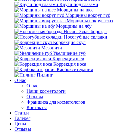
Круги под глазами
Морщины на шее
Морщины вокруг губ
Морщины вокруг глаз
Морщины на лбу
Носослёзная борозда
Носогубные складки
Коррекция скул
Мезонити
Увеличение губ
Коррекция шеи
Коррекция носа
Карбокситерапия
Пилинг
O нас
O нас
Наши косметологи
Отзывы
Франшиза для косметологов
Контакты
Статьи
Галерея
Цены
Отзывы