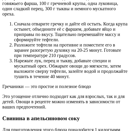
говяжьего фарша, 100 г гречневой крупы, одна луковица,
один сладкий перец, 300 г тыквы и немного мускатного
ореха.
Сначала отварите гречку и дайте ей остыть. Когда крупа
остынет, объедините её с фаршем, добавьте яйцо и
приправы по вкусу. Тщательно перемешайте массу и
сформируйте тефтели.
Разложите тефтели на противне и поместите его в
заранее разогретую духовку на 20-25 минут. Готовьте
при температуре 210 градусов.
Нарежьте лук, перец и тыкву, добавьте специи и
мускатный орех. Обжарьте овощи до мягкости, затем
выложите сверху тефтели, залейте водой и продолжайте
тушить в течение 40 минут.
Гречаники — это простое и полезное блюдо
Это угощение отлично подходит как для взрослых, так и для
детей. Овощи в рецепте можно изменять в зависимости от
ваших предпочтений.
Свинина в апельсиновом соку
Для приготовления этого блюда понадобится 1 килограмм