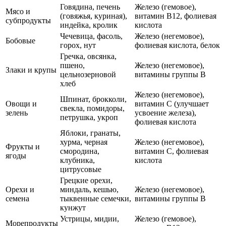
Говядина, печень
Железо (гемовое),
Мясо и
(говяжья, куриная),
витамин B12, фолиевая
субпродукты
индейка, кролик
кислота
Чечевица, фасоль,
Железо (негемовое),
Бобовые
горох, нут
фолиевая кислота, белок
Гречка, овсянка,
пшено,
Железо (негемовое),
Злаки и крупы
цельнозерновой
витамины группы B
хлеб
Железо (негемовое),
Шпинат, брокколи,
Овощи и
витамин C (улучшает
свекла, помидоры,
зелень
усвоение железа),
петрушка, укроп
фолиевая кислота
Яблоки, гранаты,
хурма, черная
Железо (негемовое),
Фрукты и
смородина,
витамин C, фолиевая
ягоды
клубника,
кислота
цитрусовые
Грецкие орехи,
Орехи и
миндаль, кешью,
Железо (негемовое),
семена
тыквенные семечки,
витамины группы B
кунжут
Устрицы, мидии,
Железо (гемовое),
Морепродукты