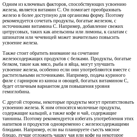
Одним из ключевых факторов, способствующих усвоению
железа, является витамин C. Он помогает преобразовать
железо в более доступную для организма форму. Поэтому
рекомендуется сочетать продукты, богатые железом, с
источниками витамина C. Например, добавление свежих
цитрусовых, таких как апельсины или лимоны, к салатам с
шпинатом или чечевицей может значительно повысить
усвоение железа.
Также стоит обратить внимание на сочетание
железосодержащих продуктов с белками. Продукты, богатые
белком, такие как мясо, рыба и яйца, могут улучшить
усвоение железа, особенно если они употребляются вместе с
растительными источниками. Например, подача куриного
филе с гарниром из киноа и овощей, богатых витамином C,
будет отличным вариантом для повышения уровня
гемоглобина.
С другой стороны, некоторые продукты могут препятствовать
усвоению железа. К ним относятся молочные продукты,
содержащие кальций, а также кофе и чай, содержащие
таннины. Поэтому рекомендуется избегать употребления этих
напитков и продуктов одновременно с железосодержащими
блюдами. Например, если вы планируете съесть мясное
блюдо, лучше отложить чашку чая или кофе на некоторое