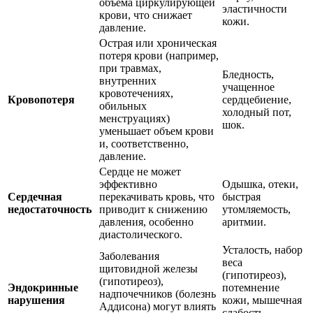
объема циркулирующей
эластичности
крови, что снижает
кожи.
давление.
Острая или хроническая
потеря крови (например,
при травмах,
Бледность,
внутренних
учащенное
кровотечениях,
Кровопотеря
сердцебиение,
обильных
холодный пот,
менструациях)
шок.
уменьшает объем крови
и, соответственно,
давление.
Сердце не может
эффективно
Одышка, отеки,
Сердечная
перекачивать кровь, что
быстрая
недостаточность
приводит к снижению
утомляемость,
давления, особенно
аритмии.
диастолического.
Усталость, набор
Заболевания
веса
щитовидной железы
(гипотиреоз),
(гипотиреоз),
Эндокринные
потемнение
надпочечников (болезнь
нарушения
кожи, мышечная
Аддисона) могут влиять
слабость