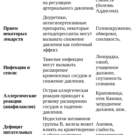
на регуляцию
(болезнь
артериального давления.
Аддисона).
Диуретики,
антигипертензивные
Прием
препараты, некоторые
Головокружение,
некоторых
антидепрессанты могут
обмороки,
лекарств
вызывать снижение
сонливость.
давления как побочный
эффект.
Лихорадка,
Тяжелые инфекции
озноб,
могут вызывать
Инфекции и
учащенное
расширение
сепсис
дыхание,
кровеносных сосудов и
спутанность
снижение давления.
сознания.
Острая аллергическая
Крапивница,
Аллергические
реакция приводит к
отек Квинке,
реакции
резкому расширению
затруднение
(анафилаксия)
сосудов и падению
дыхания, шок.
давления.
Недостаток витаминов
группы B, железа может
Анемия,
Дефицит
влиять на кроветворение
слабость,
питательных
и общее состояние
утомляемость,