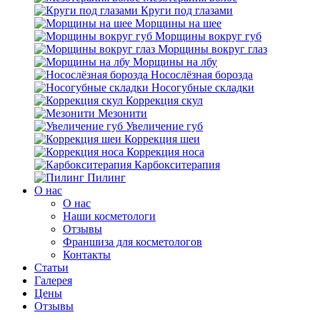
Круги под глазами
Морщины на шее
Морщины вокруг губ
Морщины вокруг глаз
Морщины на лбу
Носослёзная борозда
Носогубные складки
Коррекция скул
Мезонити
Увеличение губ
Коррекция шеи
Коррекция носа
Карбокситерапия
Пилинг
O нас
O нас
Наши косметологи
Отзывы
Франшиза для косметологов
Контакты
Статьи
Галерея
Цены
Отзывы