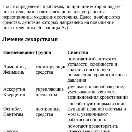
После определения проблемы, по причине которой падает
показатель, назначаются лекарства для устранения
первопричины ухудшения состояния. Далее, подбираются
средства, действие которых направлено на повышение
показателя нижней границы АД.
Лечение лекарствами
Наименование
Группа
Свойства
помогают избавиться от
усталости, сонливости и
Лимонник,
тонизирующие
апатии, способствуют
Женьшень
средства
повышению уровня нижнего
давления
улучшают кровообращение,
Аскорутин,
укрепляющие
уменьшают вероятность
Кверцетин
препараты
возникновения кровотечений
способствуют нормализации
Фенибут,
ноотропные
функций нервной системы и
Пантогам
средства
мозга, увеличивают
работоспособность
помогают предотвратить
Персен,
стрессовые ситуации,