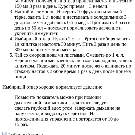
30 минут. Полученный отвар процеживается и пьётся по
150 мл 3 раза в день. Курс приёма – 3 недели.
Настой из лимонов. Натереть 10 фруктов на мелкой
тёрке, залить 1 л. воды и настаивать в холодильнике 3
дня, после чего добавить 0,5 л мёда. Принимать 3 раза в
день по 50 мл – поможет нормализовать давление и
укрепить иммунитет.
Имбирный отвар. Нужно 2 ст. л. тёртого имбиря залить
1л кипятка и настоять 30 минут. Пить 3 раза в день по
300 мл на протяжении месяца.
Чай со смородиновыми листьями. Смешать по 1 ч. л.
Чёрного чая и измельчённых листков смородины, залить
кипятком. Подождать 20 минут, после чего выпивать по
стакану настоя в любое время 1 раз в день после приёма
пищи.
Имбирный отвар хорошо нормализует давление
Повысить показатель можно при помощи
дыхательной гимнастики – для этого следует
сделать глубокий вдох ртом, задержать дыхание на
пару секунд и выдохнуть через нос. На
протяжении дня упражнение повторяется от 10 до
15 раз.