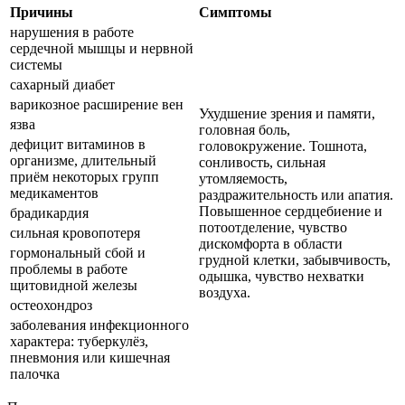
Причины
Симптомы
нарушения в работе
сердечной мышцы и нервной
системы
сахарный диабет
варикозное расширение вен
Ухудшение зрения и памяти,
язва
головная боль,
дефицит витаминов в
головокружение. Тошнота,
организме, длительный
сонливость, сильная
приём некоторых групп
утомляемость,
медикаментов
раздражительность или апатия.
Повышенное сердцебиение и
брадикардия
потоотделение, чувство
сильная кровопотеря
дискомфорта в области
гормональный сбой и
грудной клетки, забывчивость,
проблемы в работе
одышка, чувство нехватки
щитовидной железы
воздуха.
остеохондроз
заболевания инфекционного
характера: туберкулёз,
пневмония или кишечная
палочка