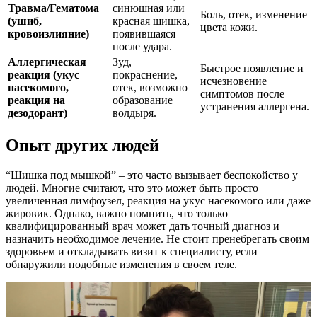
Травма/Гематома
синюшная или
Боль, отек, изменение
(ушиб,
красная шишка,
цвета кожи.
кровоизлияние)
появившаяся
после удара.
Аллергическая
Зуд,
Быстрое появление и
реакция (укус
покраснение,
исчезновение
насекомого,
отек, возможно
симптомов после
реакция на
образование
устранения аллергена.
дезодорант)
волдыря.
Опыт других людей
“Шишка под мышкой” – это часто вызывает беспокойство у
людей. Многие считают, что это может быть просто
увеличенная лимфоузел, реакция на укус насекомого или даже
жировик. Однако, важно помнить, что только
квалифицированный врач может дать точный диагноз и
назначить необходимое лечение. Не стоит пренебрегать своим
здоровьем и откладывать визит к специалисту, если
обнаружили подобные изменения в своем теле.