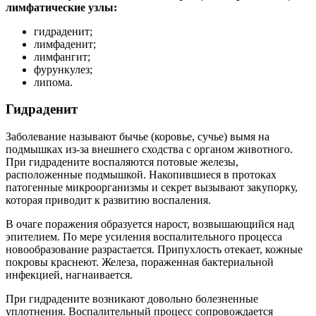
лимфатические узлы:
гидраденит;
лимфаденит;
лимфангит;
фурункулез;
липома.
Гидраденит
Заболевание называют бычье (коровье, сучье) вымя на
подмышках из-за внешнего сходства с органом животного.
При гидрадените воспаляются потовые железы,
расположенные подмышкой. Накопившиеся в протоках
патогенные микроорганизмы и секрет вызывают закупорку,
которая приводит к развитию воспаления.
В очаге поражения образуется нарост, возвышающийся над
эпителием. По мере усиления воспалительного процесса
новообразование разрастается. Припухлость отекает, кожные
покровы краснеют. Железа, пораженная бактериальной
инфекцией, нагнаивается.
При гидрадените возникают довольно болезненные
уплотнения. Воспалительный процесс сопровождается