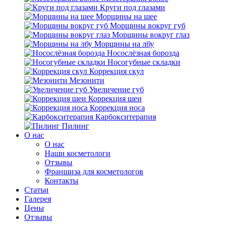
Круги под глазами
Морщины на шее
Морщины вокруг губ
Морщины вокруг глаз
Морщины на лбу
Носослёзная борозда
Носогубные складки
Коррекция скул
Мезонити
Увеличение губ
Коррекция шеи
Коррекция носа
Карбокситерапия
Пилинг
O нас
O нас
Наши косметологи
Отзывы
Франшиза для косметологов
Контакты
Статьи
Галерея
Цены
Отзывы