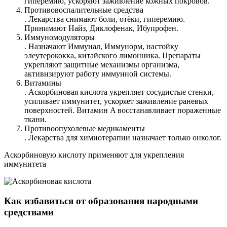
гиперемию, ускоряют заживление кожных покровов.
Противовоспалительные средства
. Лекарства снимают боли, отёки, гиперемию.
Принимают Найз, Диклофенак, Ибупрофен.
Иммуномодуляторы
. Назначают Иммунал, Иммунорм, настойку
элеутерококка, китайского лимонника. Препараты
укрепляют защитные механизмы организма,
активизируют работу иммунной системы.
Витамины
. Аскорбиновая кислота укрепляет сосудистые стенки,
усиливает иммунитет, ускоряет заживление раневых
поверхностей. Витамин A восстанавливает пораженные
ткани.
Противоопухолевые медикаменты
. Лекарства для химиотерапии назначает только онколог.
Аскорбиновую кислоту применяют для укрепления
иммунитета
Как избавиться от образования народными
средствами