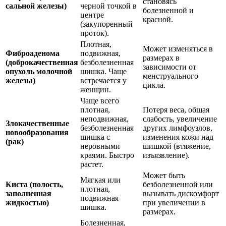
становясь
сальной железы)
черной точкой в
болезненной и
центре
красной.
(закупоренный
проток).
Плотная,
Может изменяться в
Фиброаденома
подвижная,
размерах в
(доброкачественная
безболезненная
зависимости от
опухоль молочной
шишка. Чаще
менструального
железы)
встречается у
цикла.
женщин.
Чаще всего
плотная,
Потеря веса, общая
неподвижная,
слабость, увеличение
Злокачественные
безболезненная
других лимфоузлов,
новообразования
шишка с
изменения кожи над
(рак)
неровными
шишкой (втяжение,
краями. Быстро
изъязвление).
растет.
Может быть
Мягкая или
Киста (полость,
безболезненной или
плотная,
заполненная
вызывать дискомфорт
подвижная
жидкостью)
при увеличении в
шишка.
размерах.
Болезненная,