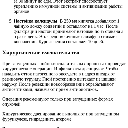
за 30 минут до еды. Этот экстракт способствует
укреплению иммунной системы и активизации работы
органов.
Настойка календулы
. В 250 мл кипятка добавляют 1
чайную ложку соцветий и оставляют на 1 час. После
фильтрации настой принимают натощак по ¼ стакана 3-
5 раз в день. Это средство очищает лимфу и снимает
воспаление. Курс лечения составляет 10 дней.
Хирургическое вмешательство
При запущенных гнойно-воспалительных процессах проводят
хирургические операции. Инфильтраты дренируют. Чтобы
наладить отток патогенного экссудата в надрез внедряют
резиновую турунду. Гной постепенно вытекает из шишки
наружу. После резекции новообразование обрабатывают
антисептиками, назначают прием антибиотиков.
Операция рекомендуют только при запущенных формах
опухолей
Хирургическое дренирование выполняют при запущенном
фурункулезе, гидрадените, атероме.