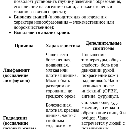
позволяет установить глубину залегания образования,
его влияние на соседние ткани, а также степень и
стадию развития нароста);
Биопсия тканей
(проводится для определения
характера новообразования – злокачественное или
доброкачественное);
Выполняется
анализ крови
.
Дополнительные
Причина
Характеристика
симптомы
Чаще всего
Повышение
болезненная,
температуры, общая
подвижная,
слабость, боль при
Лимфаденит
мягкая или
движении рукой,
(воспаление
плотная шишка.
покраснение кожи
лимфоузлов)
Может быть
над шишкой. Часто
размером от
возникает после
горошины до
инфекций (ОРВИ,
грецкого ореха.
ангина, фурункул).
Сильная боль, зуд,
Болезненная,
жжение, возможно
плотная, красная
образование свищей и
шишка, часто с
Гидраденит
рубцов. Чаще
гнойным
(воспаление
встречается у людей с
содержимым.
потовых желез)
повышенным