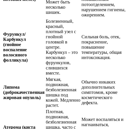
Может быть
потоотделением,
несколько
нарушением гигиены,
шишек.
ожирением.
Болезненный,
красный,
плотный узел с
Фурункул/
гнойной
Сильная боль, отек,
Карбункул
головкой в
покраснение,
(гнойное
центре.
повышение
воспаление
Карбункул – это
температуры, общая
волосяного
несколько
интоксикация.
фолликула)
фурункулов,
слившихся
вместе.
Мягкая,
Обычно никаких
подвижная,
Липома
дополнительных
безболезненная
(доброкачественная
симптомов, кроме
шишка под
жировая опухоль)
косметического
кожей. Медленно
дефекта.
растет.
Плотная,
подвижная,
Может воспаляться и
безболезненная
нагнаиваться,
Атерома (киста
шишка, часто с