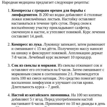
Народная медицина предлагает следующие рецепты:
Компрессы с грецким орехом для борьбы с
лимфаденитом
. В 200 мл водки добавляют 4 столовые
ложки измельчённых листьев. Настойку оставляют
настаиваться в течение трёх суток. Перед сном к
воспалённому участку прикладывают салфетку,
смоченную в настое, и утепляют повязкой. Курс лечения
составляет 14 дней.
Компресс из лука
. Луковицу запекают, затем разминают
и смешивают с 15 мл дёгтя. Полученную массу наносят
на шишку и фиксируют повязкой. Аппликацию держат
7-8 часов. Лечебный курс включает 10 процедур.
Сок из свеклы и моркови
. Из свеклы отжимают сок и
оставляют его отстояться на 6 часов. Затем смешивают с
морковным соком в соотношении 2:1. Рекомендуется
пить 100 мл смеси натощак. Это средство помогает при
воспалении лимфоузлов и улучшает состав крови.
Длительность курса – 7 дней.
Настой из китайского лимонника
. На 100 мл кипятка
добавляют 5 г ягод. Перед употреблением настой
настаивают 6 часов. Принимают по 10 мл дважды в день