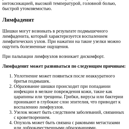
интоксикацией, высокой температурой, головной болью,
быстрой утомляемостью.
Лимфаденит
Шишки могут возникать в результате подмышечного
лимфаденита, который характеризуется воспалением
лимфатических узлов. При нажатии на такие узелки можно
ощутить болезненные ощущения.
При пальпации лимфоузлов возникает дискомфорт.
Лимфаденит может развиваться по следующим причинам:
Уплотнение может появиться после неаккуратного
бритья подмышек.
Образование шишки происходит при попадании
инфекции в мелкие повреждения кожи, такие как
царапины или трещины. Грибки, вирусы или бактерии
проникают в глубокие слои эпителия, что приводит к
воспалению лимфоузлов.
Узелок может быть следствием заболеваний, связанных
с кроветворением.
Опухоль может быть связана с раковыми метастазами
или доброкачественными образованиями.