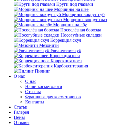
Круги под глазами
Морщины на шее
Морщины вокруг губ
Морщины вокруг глаз
Морщины на лбу
Носослёзная борозда
Носогубные складки
Коррекция скул
Мезонити
Увеличение губ
Коррекция шеи
Коррекция носа
Карбокситерапия
Пилинг
O нас
O нас
Наши косметологи
Отзывы
Франшиза для косметологов
Контакты
Статьи
Галерея
Цены
Отзывы