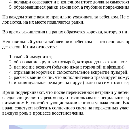
волдыри созревают и в конечном итоге должны самостоят
образовавшиеся ранки заживают, а глубокие повреждения
На каждом этапе важно правильно ухаживать за ребенком. Не с
лопаются, на их месте появляются ранки.
Во время заживления на ранах образуется корочка, которую ни 
Неправильный уход за заболевшим ребенком — это основная п
дефектов. К ним относятся:
слабый иммунитет;
образование крупных пузырей, которые долго заживают;
нагноение везикул (обычно из-за вторичной инфекции);
отрывание корочек и самостоятельное вскрытие пузырей,
расчесывание сыпи, что дополнительно травмирует кожу;
индивидуальная реакция на вирус (включая симптомы гер
Врачи подчеркивают, что после перенесенной ветрянки у детей
следов специалисты рекомендуют использовать специальные кре
витамином Е, способствующие заживлению и увлажнению. Важно
врачи советуют избегать солнечного света на пораженных уча
важную роль в процессе восстановления.