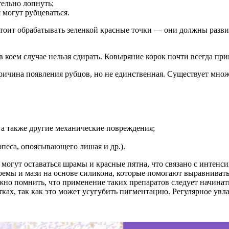
ельно лопнуть;
 могут рубцеваться.
тоит обрабатывать зеленкой красные точки — они должны развит
в коем случае нельзя сдирать. Ковыряние корок почти всегда пр
ричина появления рубцов, но не единственная. Существует мн
 а также другие механические повреждения;
песа, опоясывающего лишая и др.).
 могут оставаться шрамы и красные пятна, что связано с интен
мы и мази на основе силикона, которые помогают выравнивать т
 помнить, что применение таких препаратов следует начинать 
стках, так как это может усугубить пигментацию. Регулярное у