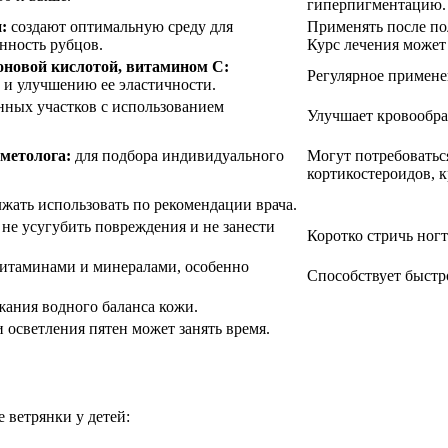
гиперпигментацию.
:
создают оптимальную среду для
Применять после по
нность рубцов.
Курс лечения может
оновой кислотой, витамином С:
Регулярное применен
 и улучшению ее эластичности.
ных участков с использованием
Улучшает кровообра
метолога:
для подбора индивидуального
Могут потребоватьс
кортикостероидов, 
жать использовать по рекомендации врача.
не усугубить повреждения и не занести
Коротко стричь ногт
витаминами и минералами, особенно
Способствует быст
ания водного баланса кожи.
 осветления пятен может занять время.
е ветрянки у детей: