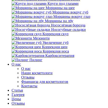
Круги под глазами
Морщины на шее
Морщины вокруг губ
Морщины вокруг глаз
Морщины на лбу
Носослёзная борозда
Носогубные складки
Коррекция скул
Мезонити
Увеличение губ
Коррекция шеи
Коррекция носа
Карбокситерапия
Пилинг
O нас
O нас
Наши косметологи
Отзывы
Франшиза для косметологов
Контакты
Статьи
Галерея
Цены
Отзывы