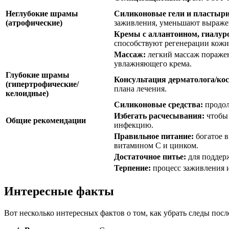
Неглубокие шрамы
Силиконовые гели и пластыри
(атрофические)
заживления, уменьшают выраже
Кремы с аллантоином, гиалур
способствуют регенерации кожи
Массаж:
легкий массаж поражен
увлажняющего крема.
Глубокие шрамы
Консультация дерматолога/кос
(гипертрофические/
плана лечения.
келоидные)
Силиконовые средства:
продол
Избегать расчесывания:
чтобы 
Общие рекомендации
инфекцию.
Правильное питание:
богатое 
витамином С и цинком.
Достаточное питье:
для поддерж
Терпение:
процесс заживления и
Интересные факты
Вот несколько интересных фактов о том, как убрать следы посл