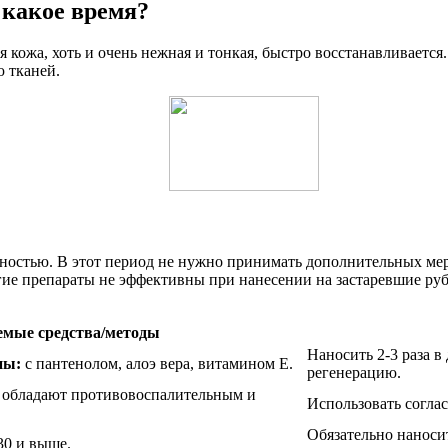
 какое время?
я кожа, хоть и очень нежная и тонкая, быстро восстанавливается
ю тканей.
ностью. В этот период не нужно принимать дополнительных мер,
гие препараты не эффективны при нанесении на застаревшие ру
емые средства/методы
Наносить 2-3 раза в
ны:
с пантенолом, алоэ вера, витамином Е.
регенерацию.
обладают противовоспалительным и
Использовать согла
Обязательно наноси
30 и выше.