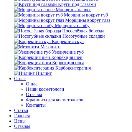
Круги под глазами
Морщины на шее
Морщины вокруг губ
Морщины вокруг глаз
Морщины на лбу
Носослёзная борозда
Носогубные складки
Коррекция скул
Мезонити
Увеличение губ
Коррекция шеи
Коррекция носа
Карбокситерапия
Пилинг
O нас
O нас
Наши косметологи
Отзывы
Франшиза для косметологов
Контакты
Статьи
Галерея
Цены
Отзывы