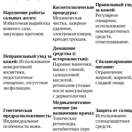
Правильный ухо
Косметологические
за кожей:
Нарушение работы
процедуры:
Регулярное
сальных желез:
Механическая
очищение,
Избыточная выработка
чистка, лазерное
использование
кожного сала,
удаление,
некомедогенных
закупорка протоков.
электрокоагуляция,
средств,
криодеструкция.
отшелушивание.
Домашние
средства (с
Неправильный уход за
осторожностью):
кожей:
Использование
Сбалансированн
Паровые ванночки,
комедогенной
питание:
маски с глиной,
косметики,
Ограничение
салициловой
недостаточное
жирной, жареной
кислотой,
очищение, отсутствие
сладкой пищи.
ретинолом (только
эксфолиации.
после консультации
с дерматологом).
Медикаментозное
лечение (по
Генетическая
Защита от солнц
назначению врача):
предрасположенность:
Использование
Топические
Индивидуальные
солнцезащитных
ретиноиды,
особенности кожи.
средств.
антибиотики (при