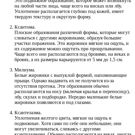
Это подвижное образование, которое может возникнуть
на любой части лица, чаще всего на висках или лбу.
Уплотнение располагается глубоко под кожей, имеет
твердую текстуру и округлую форму.
Ксантома.
Плоские образования различной формы, которые могут
сливаться с другими жировиками, образуя большие
участки поражения. Эти жировики мягкие на ощупь, и
их содержимое можно ощутить при прощупывании.
Чаще всего они располагаются под бровями, на веках и
бровях, а их размеры варьируются от 5 мм до 1,5 см.
Милиума.
Белые жировики с выпуклой формой, напоминающие
прыщи. Однако выдавить их не получится из-за
отсутствия протока. Эти образования обычно
располагаются на носу (включая крылья и переносицу),
лбу, скулах и подбородке. Нередко маленькие белые
жировики появляются и под глазами.
Ксантелазма.
Уплотнения желтого цвета, мягкие на ощупь и
подвижные. Хотя сами по себе они небольшие, они
могут увеличиваться, сливаясь с другими
ксантелазмами. Обычно располагаются на веках, иногда