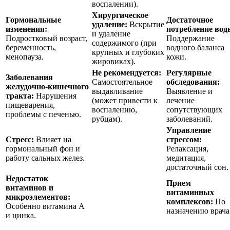
воспалении).
Хирургическое
Гормональные
Достаточное
удаление:
Вскрытие
изменения:
потребление вод
и удаление
Подростковый возраст,
Поддержание
содержимого (при
беременность,
водного баланса
крупных и глубоких
менопауза.
кожи.
жировиках).
Не рекомендуется:
Регулярные
Заболевания
Самостоятельное
обследования:
желудочно-кишечного
выдавливание
Выявление и
тракта:
Нарушения
(может привести к
лечение
пищеварения,
воспалению,
сопутствующих
проблемы с печенью.
рубцам).
заболеваний.
Управление
Стресс:
Влияет на
стрессом:
гормональный фон и
Релаксация,
работу сальных желез.
медитация,
достаточный сон.
Недостаток
Прием
витаминов и
витаминных
микроэлементов:
комплексов:
По
Особенно витамина А
назначению врача
и цинка.