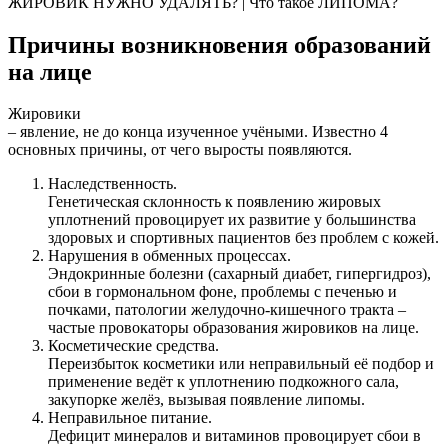
ЖИРОВИК НУЖНО УДАЛЯТЬ? | Что такое ЛИПОМА?
Причины возникновения образований
на лице
Жировики
– явление, не до конца изученное учёными. Известно 4
основных причины, от чего выросты появляются.
Наследственность.
Генетическая склонность к появлению жировых
уплотнений провоцирует их развитие у большинства
здоровых и спортивных пациентов без проблем с кожей.
Нарушения в обменных процессах.
Эндокринные болезни (сахарный диабет, гипергидроз),
сбои в гормональном фоне, проблемы с печенью и
почками, патологии желудочно-кишечного тракта –
частые провокаторы образования жировиков на лице.
Косметические средства.
Переизбыток косметики или неправильный её подбор и
применение ведёт к уплотнению подкожного сала,
закупорке желёз, вызывая появление липомы.
Неправильное питание.
Дефицит минералов и витаминов провоцирует сбои в