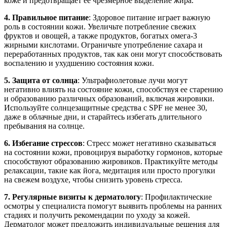
коже и предотвращает ее чрезмерное выделение жира.
4. Правильное питание
: Здоровое питание играет важную
роль в состоянии кожи. Увеличьте потребление свежих
фруктов и овощей, а также продуктов, богатых омега-3
жирными кислотами. Ограничьте употребление сахара и
переработанных продуктов, так как они могут способствовать
воспалению и ухудшению состояния кожи.
5. Защита от солнца
: Ультрафиолетовые лучи могут
негативно влиять на состояние кожи, способствуя ее старению
и образованию различных образований, включая жировики.
Используйте солнцезащитные средства с SPF не менее 30,
даже в облачные дни, и старайтесь избегать длительного
пребывания на солнце.
6. Избегание стрессов
: Стресс может негативно сказываться
на состоянии кожи, провоцируя выработку гормонов, которые
способствуют образованию жировиков. Практикуйте методы
релаксации, такие как йога, медитация или просто прогулки
на свежем воздухе, чтобы снизить уровень стресса.
7. Регулярные визиты к дерматологу
: Профилактические
осмотры у специалиста помогут выявить проблемы на ранних
стадиях и получить рекомендации по уходу за кожей.
Дерматолог может предложить индивидуальные решения для