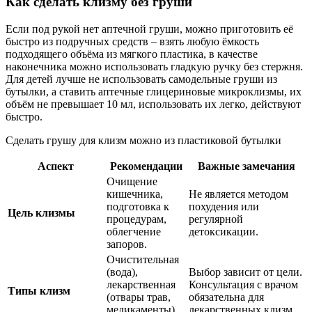
Как сделать клизму без груши
Если под рукой нет аптечной груши, можно приготовить её
быстро из подручных средств – взять любую ёмкость
подходящего объёма из мягкого пластика, в качестве
наконечника можно использовать гладкую ручку без стержня.
Для детей лучше не использовать самодельные груши из
бутылки, а ставить аптечные глицериновые микроклизмы, их
объём не превышает 10 мл, использовать их легко, действуют
быстро.
Сделать грушу для клизм можно из пластиковой бутылки
Аспект
Рекомендации
Важные замечания
Очищение
кишечника,
Не является методом
подготовка к
похудения или
Цель клизмы
процедурам,
регулярной
облегчение
детоксикации.
запоров.
Очистительная
(вода),
Выбор зависит от цели.
лекарственная
Консультация с врачом
Типы клизм
(отвары трав,
обязательна для
медикаменты),
лекарственных клизм.