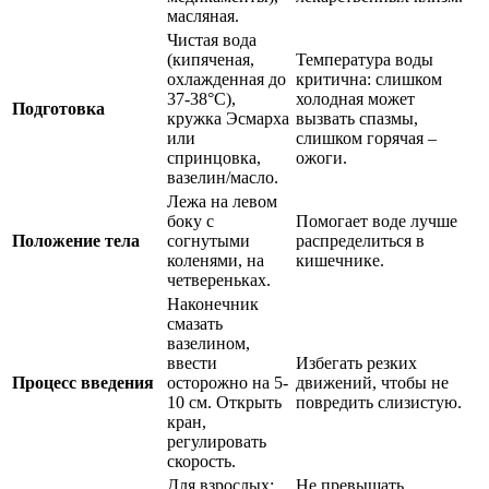
масляная.
Чистая вода
(кипяченая,
Температура воды
охлажденная до
критична: слишком
37-38°C),
холодная может
Подготовка
кружка Эсмарха
вызвать спазмы,
или
слишком горячая –
спринцовка,
ожоги.
вазелин/масло.
Лежа на левом
боку с
Помогает воде лучше
Положение тела
согнутыми
распределиться в
коленями, на
кишечнике.
четвереньках.
Наконечник
смазать
вазелином,
ввести
Избегать резких
Процесс введения
осторожно на 5-
движений, чтобы не
10 см. Открыть
повредить слизистую.
кран,
регулировать
скорость.
Для взрослых:
Не превышать