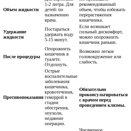
1-2 литра. Для
рекомендованный
Объем жидкости
детей: по
объем, чтобы избежать
назначению
перерастяжения
врача.
кишечника.
Если возникает
Постараться
Удержание
сильный дискомфорт,
удержать воду
жидкости
можно опорожнить
5-15 минут.
кишечник раньше.
Опорожнить
Возможно легкое
кишечник в
После процедуры
головокружение или
туалете.
слабость.
Отдохнуть.
Острые
воспалительные
заболевания
кишечника,
Обязательно
кровотечения,
проконсультироваться
Противопоказания
геморрой в
с врачом перед
стадии
проведением клизмы.
обострения,
опухоли,
недавние
операции.
Чрезмерное