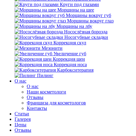
Круги под глазами
Морщины на шее
Морщины вокруг губ
Морщины вокруг глаз
Морщины на лбу
Носослёзная борозда
Носогубные складки
Коррекция скул
Мезонити
Увеличение губ
Коррекция шеи
Коррекция носа
Карбокситерапия
Пилинг
O нас
O нас
Наши косметологи
Отзывы
Франшиза для косметологов
Контакты
Статьи
Галерея
Цены
Отзывы