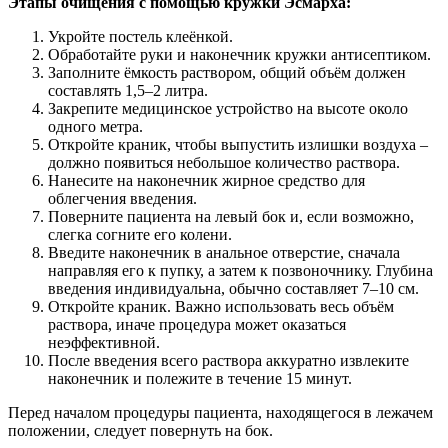
Этапы очищения с помощью кружки Эсмарха:
Укройте постель клеёнкой.
Обработайте руки и наконечник кружки антисептиком.
Заполните ёмкость раствором, общий объём должен
составлять 1,5–2 литра.
Закрепите медицинское устройство на высоте около
одного метра.
Откройте краник, чтобы выпустить излишки воздуха –
должно появиться небольшое количество раствора.
Нанесите на наконечник жирное средство для
облегчения введения.
Поверните пациента на левый бок и, если возможно,
слегка согните его колени.
Введите наконечник в анальное отверстие, сначала
направляя его к пупку, а затем к позвоночнику. Глубина
введения индивидуальна, обычно составляет 7–10 см.
Откройте краник. Важно использовать весь объём
раствора, иначе процедура может оказаться
неэффективной.
После введения всего раствора аккуратно извлеките
наконечник и полежите в течение 15 минут.
Перед началом процедуры пациента, находящегося в лежачем
положении, следует повернуть на бок.