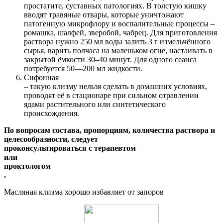
простатите, суставных патологиях. В толстую кишку
вводят травяные отвары, которые уничтожают
патогенную микрофлору и воспалительные процессы –
ромашка, шалфей, зверобой, чабрец. Для приготовления
раствора нужно 250 мл воды залить 3 г измельчённого
сырья, варить полчаса на маленьком огне, настаивать в
закрытой ёмкости 30–40 минут. Для одного сеанса
потребуется 50—200 мл жидкости.
Сифонная
– такую клизму нельзя сделать в домашних условиях,
проводят её в стационаре при сильном отравлении
ядами растительного или синтетического
происхождения.
По вопросам состава, пропорциям, количества раствора и
целесообразности, следует
проконсультироваться с терапевтом
или
проктологом
.
Масляная клизма хорошо избавляет от запоров