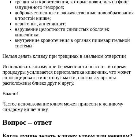
трещины и кровотечения, которые появились на фоне
запущенного геморроя;
доброкачественные и злокачественные новообразования
в толстой кишке;
перитонит, аппендицит;
нарушение целостности слизистых оболочек
кишечника;
внутренние кровотечения в органах пищеварительной
системы.
Нельзя делать клизму при трещинах в анальном отверстии
Использовать клизму при беременности опасно – во время
процедуры усиливается перистальтика кишечник, что может
спровоцировать гипертонус матки, поскольку органы
расположены близко друг к другу.
Важно!
Частое использование клизм может привести к ленивому
синдрому кишечнику.
Вопрос – ответ
Когда лучше делать клизму утром или вечером?