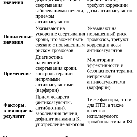
значения
свертывания,
требуют коррекции
заболеваниями печени,
дозы антикоагулянтов
приемом
антикоагулянтов
Указывают на
Указывают на
ускорение свертывания
повышенный риск
Пониженные
крови, что может быть
тромбозов, требуют
значения
связано с повышенным
коррекции дозы
риском тромбозов
антикоагулянтов
Диагностика
Мониторинг
нарушений
эффективности и
свертывания крови,
безопасности терапии
Применение
контроль терапии
непрямыми
непрямыми
антикоагулянтами
антикоагулянтами
(варфарин)
(варфарин)
Прием лекарств
Те же факторы, что и
(антикоагулянты,
Факторы,
для ПТВ, а также
антибиотики),
влияющие на
качество
заболевания печени,
результат
используемого
дефицит витамина К,
тромбопластина и ISI
употребление алкоголя