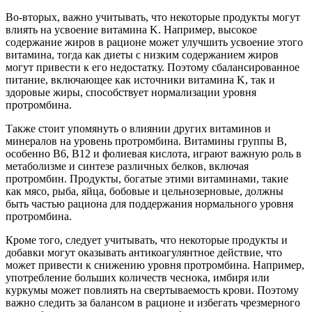
Во-вторых, важно учитывать, что некоторые продукты могут
влиять на усвоение витамина K. Например, высокое
содержание жиров в рационе может улучшить усвоение этого
витамина, тогда как диеты с низким содержанием жиров
могут привести к его недостатку. Поэтому сбалансированное
питание, включающее как источники витамина K, так и
здоровые жиры, способствует нормализации уровня
протромбина.
Также стоит упомянуть о влиянии других витаминов и
минералов на уровень протромбина. Витамины группы B,
особенно B6, B12 и фолиевая кислота, играют важную роль в
метаболизме и синтезе различных белков, включая
протромбин. Продукты, богатые этими витаминами, такие
как мясо, рыба, яйца, бобовые и цельнозерновые, должны
быть частью рациона для поддержания нормального уровня
протромбина.
Кроме того, следует учитывать, что некоторые продукты и
добавки могут оказывать антикоагулянтное действие, что
может привести к снижению уровня протромбина. Например,
употребление больших количеств чеснока, имбиря или
куркумы может повлиять на свертываемость крови. Поэтому
важно следить за балансом в рационе и избегать чрезмерного