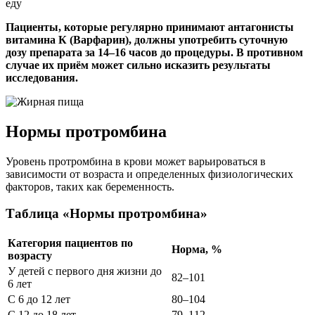
еду
Пациенты, которые регулярно принимают антагонисты
витамина К (Варфарин), должны употребить суточную
дозу препарата за 14–16 часов до процедуры. В противном
случае их приём может сильно исказить результаты
исследования.
Нормы протромбина
Уровень протромбина в крови может варьироваться в
зависимости от возраста и определенных физиологических
факторов, таких как беременность.
Таблица «Нормы протромбина»
Категория пациентов по
Норма, %
возрасту
У детей с первого дня жизни до
82–101
6 лет
С 6 до 12 лет
80–104
С 12 до 18 лет
79–112