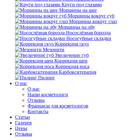
Круги под глазами
Морщины на шее
Морщины вокруг губ
Морщины вокруг глаз
Морщины на лбу
Носослёзная борозда
Носогубные складки
Коррекция скул
Мезонити
Увеличение губ
Коррекция шеи
Коррекция носа
Карбокситерапия
Пилинг
O нас
O нас
Наши косметологи
Отзывы
Франшиза для косметологов
Контакты
Статьи
Галерея
Цены
Отзывы