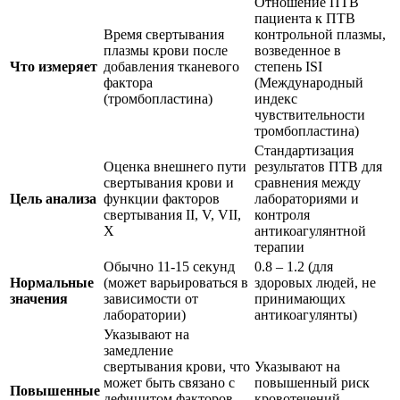
Отношение ПТВ
пациента к ПТВ
Время свертывания
контрольной плазмы,
плазмы крови после
возведенное в
Что измеряет
добавления тканевого
степень ISI
фактора
(Международный
(тромбопластина)
индекс
чувствительности
тромбопластина)
Стандартизация
Оценка внешнего пути
результатов ПТВ для
свертывания крови и
сравнения между
Цель анализа
функции факторов
лабораториями и
свертывания II, V, VII,
контроля
X
антикоагулянтной
терапии
Обычно 11-15 секунд
0.8 – 1.2 (для
Нормальные
(может варьироваться в
здоровых людей, не
значения
зависимости от
принимающих
лаборатории)
антикоагулянты)
Указывают на
замедление
свертывания крови, что
Указывают на
может быть связано с
повышенный риск
Повышенные
дефицитом факторов
кровотечений,