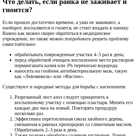
Что делать, если ранка не заживает и
гноится?
Если прошло достаточно времени, а уши не заживают, а
наоборот, воспаляются и гноятся, не стоит впадать в панику.
Важно как можно скорее обратиться в медицинское
учреждение, но также можно попробовать решить проблему
самостоятельно:
обрабатывать поврежденные участки 4–5 раз в день;
перед обработкой очищать воспаленное место раствором
перманганата калия или 3% перекисью водорода;
наносить на гнойник антибактериальную мазь, такую
как «Левомеколь» или «Фастин».
Существуют и народные методы для борьбы с нагноением:
Разрезанный лист алоэ следует прикрепить к
воспаленному участку с помощью пластыря. Менять его
каждые два часа на новый. Повторять процедуру
несколько раз.
Эффективна перетопленная смола хвойного дерева,
смешанная в равных пропорциях со сливочным маслом.
Обрабатывать 2–3 раза в день.
Также полезна обработка солевым раствором. Лучше