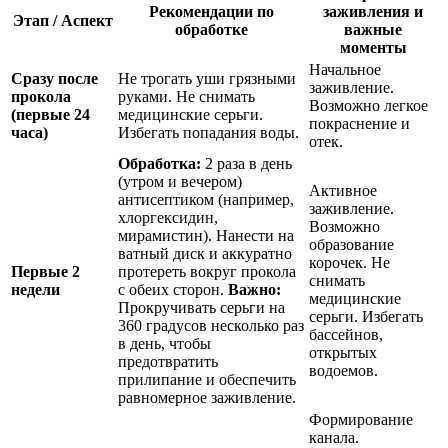
Рекомендации по
заживления и
Этап / Аспект
обработке
важные
моменты
Начальное
Сразу после
Не трогать уши грязными
заживление.
прокола
руками. Не снимать
Возможно легкое
(первые 24
медицинские серьги.
покраснение и
часа)
Избегать попадания воды.
отек.
Обработка:
2 раза в день
(утром и вечером)
Активное
антисептиком (например,
заживление.
хлоргексидин,
Возможно
мирамистин). Нанести на
образование
ватный диск и аккуратно
корочек. Не
Первые 2
протереть вокруг прокола
снимать
недели
с обеих сторон.
Важно:
медицинские
Прокручивать серьги на
серьги. Избегать
360 градусов несколько раз
бассейнов,
в день, чтобы
открытых
предотвратить
водоемов.
прилипание и обеспечить
равномерное заживление.
Формирование
канала.