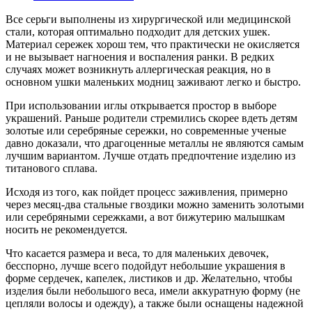
Все серьги выполнены из хирургической или медицинской
стали, которая оптимально подходит для детских ушек.
Материал сережек хорош тем, что практически не окисляется
и не вызывает нагноения и воспаления ранки. В редких
случаях может возникнуть аллергическая реакция, но в
основном ушки маленьких модниц заживают легко и быстро.
При использовании иглы открывается простор в выборе
украшений. Раньше родители стремились скорее вдеть детям
золотые или серебряные сережки, но современные ученые
давно доказали, что драгоценные металлы не являются самым
лучшим вариантом. Лучше отдать предпочтение изделию из
титанового сплава.
Исходя из того, как пойдет процесс заживления, примерно
через месяц-два стальные гвоздики можно заменить золотыми
или серебряными сережками, а вот бижутерию малышкам
носить не рекомендуется.
Что касается размера и веса, то для маленьких девочек,
бесспорно, лучше всего подойдут небольшие украшения в
форме сердечек, капелек, листиков и др. Желательно, чтобы
изделия были небольшого веса, имели аккуратную форму (не
цепляли волосы и одежду), а также были оснащены надежной