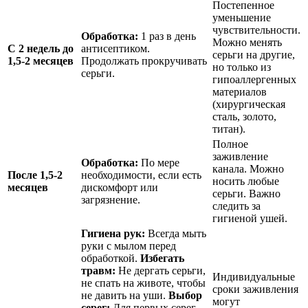
Постепенное
уменьшение
чувствительности.
Обработка:
1 раз в день
Можно менять
С 2 недель до
антисептиком.
серьги на другие,
1,5-2 месяцев
Продолжать прокручивать
но только из
серьги.
гипоаллергенных
материалов
(хирургическая
сталь, золото,
титан).
Полное
заживление
Обработка:
По мере
канала. Можно
После 1,5-2
необходимости, если есть
носить любые
месяцев
дискомфорт или
серьги. Важно
загрязнение.
следить за
гигиеной ушей.
Гигиена рук:
Всегда мыть
руки с мылом перед
обработкой.
Избегать
травм:
Не дергать серьги,
Индивидуальные
не спать на животе, чтобы
сроки заживления
не давить на уши.
Выбор
могут
серег:
Для первых серег