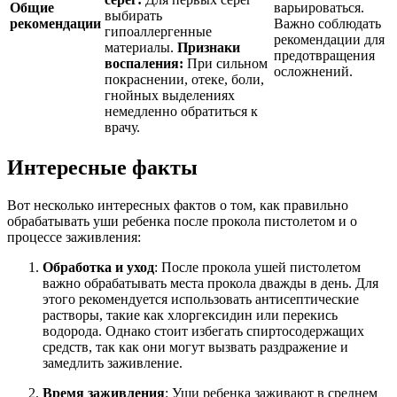
Общие
варьироваться.
выбирать
рекомендации
Важно соблюдать
гипоаллергенные
рекомендации для
материалы.
Признаки
предотвращения
воспаления:
При сильном
осложнений.
покраснении, отеке, боли,
гнойных выделениях
немедленно обратиться к
врачу.
Интересные факты
Вот несколько интересных фактов о том, как правильно
обрабатывать уши ребенка после прокола пистолетом и о
процессе заживления:
Обработка и уход
: После прокола ушей пистолетом
важно обрабатывать места прокола дважды в день. Для
этого рекомендуется использовать антисептические
растворы, такие как хлоргексидин или перекись
водорода. Однако стоит избегать спиртосодержащих
средств, так как они могут вызвать раздражение и
замедлить заживление.
Время заживления
: Уши ребенка заживают в среднем