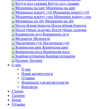
Круги под глазами
Морщины на шее
Морщины вокруг губ
Морщины вокруг глаз
Морщины на лбу
Носослёзная борозда
Носогубные складки
Коррекция скул
Мезонити
Увеличение губ
Коррекция шеи
Коррекция носа
Карбокситерапия
Пилинг
O нас
O нас
Наши косметологи
Отзывы
Франшиза для косметологов
Контакты
Статьи
Галерея
Цены
Отзывы