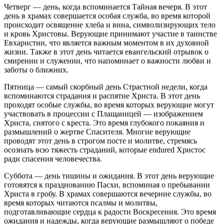
Четверг — день, когда вспоминается Тайная вечеря. В этот
день в храмах совершается особая служба, во время которой
происходит освящение хлеба и вина, символизирующих тело
и кровь Христовы. Верующие принимают участие в таинстве
Евхаристии, что является важным моментом в их духовной
жизни. Также в этот день читается евангельский отрывок о
смирении и служении, что напоминает о важности любви и
заботы о ближних.
Пятница — самый скорбный день Страстной недели, когда
вспоминаются страдания и распятие Христа. В этот день
проходят особые службы, во время которых верующие могут
участвовать в процессии с Плащаницей — изображением
Христа, снятого с креста. Это время глубокого покаяния и
размышлений о жертве Спасителя. Многие верующие
проводят этот день в строгом посте и молитве, стремясь
осознать всю тяжесть страданий, которые endured Христос
ради спасения человечества.
Суббота — день тишины и ожидания. В этот день верующие
готовятся к празднованию Пасхи, вспоминая о пребывании
Христа в гробу. В храмах совершаются вечерние службы, во
время которых читаются псалмы и молитвы,
подготавливающие сердца к радости Воскресения. Это время
ожидания и надежды, когда верующие размышляют о победе