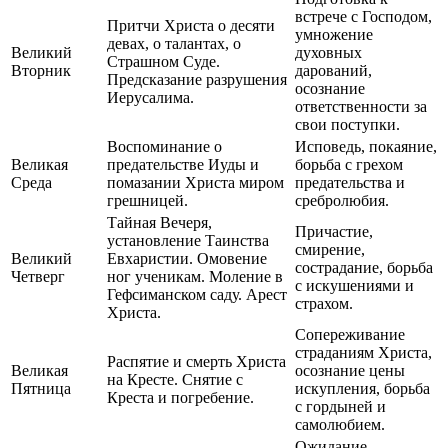
встрече с Господом,
Притчи Христа о десяти
умножение
девах, о талантах, о
Великий
духовных
Страшном Суде.
Вторник
дарований,
Предсказание разрушения
осознание
Иерусалима.
ответственности за
свои поступки.
Воспоминание о
Исповедь, покаяние,
Великая
предательстве Иуды и
борьба с грехом
Среда
помазании Христа миром
предательства и
грешницей.
сребролюбия.
Тайная Вечеря,
Причастие,
установление Таинства
смирение,
Великий
Евхаристии. Омовение
сострадание, борьба
Четверг
ног ученикам. Моление в
с искушениями и
Гефсиманском саду. Арест
страхом.
Христа.
Сопереживание
страданиям Христа,
Распятие и смерть Христа
Великая
осознание цены
на Кресте. Снятие с
Пятница
искупления, борьба
Креста и погребение.
с гордыней и
самолюбием.
Ожидание