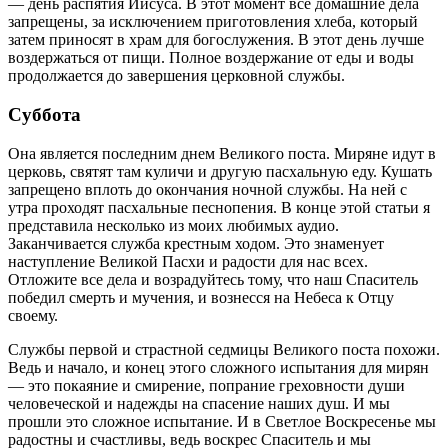
— день распятия Иисуса. В этот момент все домашние дела
запрещены, за исключением приготовления хлеба, который
затем приносят в храм для богослужения. В этот день лучше
воздержаться от пищи. Полное воздержание от еды и воды
продолжается до завершения церковной службы.
Суббота
Она является последним днем Великого поста. Миряне идут в
церковь, святят там куличи и другую пасхальную еду. Кушать
запрещено вплоть до окончания ночной службы. На ней с
утра проходят пасхальные песнопения. В конце этой статьи я
представила несколько из моих любимых аудио.
Заканчивается служба крестным ходом. Это знаменует
наступление Великой Пасхи и радости для нас всех.
Отложите все дела и возрадуйтесь тому, что наш Спаситель
победил смерть и мучения, и вознесся на Небеса к Отцу
своему.
Службы первой и страстной седмицы Великого поста похожи.
Ведь и начало, и конец этого сложного испытания для мирян
— это покаяние и смирение, попрание греховности души
человеческой и надежды на спасение наших душ. И мы
прошли это сложное испытание. И в Светлое Воскресенье мы
радостны и счастливы, ведь воскрес Спаситель и мы