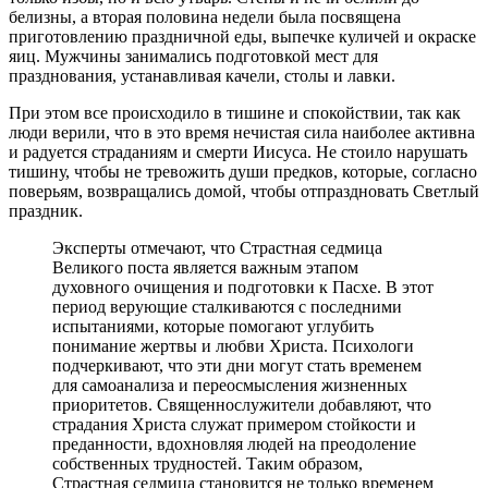
белизны, а вторая половина недели была посвящена
приготовлению праздничной еды, выпечке куличей и окраске
яиц. Мужчины занимались подготовкой мест для
празднования, устанавливая качели, столы и лавки.
При этом все происходило в тишине и спокойствии, так как
люди верили, что в это время нечистая сила наиболее активна
и радуется страданиям и смерти Иисуса. Не стоило нарушать
тишину, чтобы не тревожить души предков, которые, согласно
поверьям, возвращались домой, чтобы отпраздновать Светлый
праздник.
Эксперты отмечают, что Страстная седмица
Великого поста является важным этапом
духовного очищения и подготовки к Пасхе. В этот
период верующие сталкиваются с последними
испытаниями, которые помогают углубить
понимание жертвы и любви Христа. Психологи
подчеркивают, что эти дни могут стать временем
для самоанализа и переосмысления жизненных
приоритетов. Священнослужители добавляют, что
страдания Христа служат примером стойкости и
преданности, вдохновляя людей на преодоление
собственных трудностей. Таким образом,
Страстная седмица становится не только временем