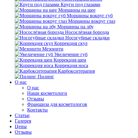
Круги под глазами
Морщины на шее
Морщины вокруг губ
Морщины вокруг глаз
Морщины на лбу
Носослёзная борозда
Носогубные складки
Коррекция скул
Мезонити
Увеличение губ
Коррекция шеи
Коррекция носа
Карбокситерапия
Пилинг
O нас
O нас
Наши косметологи
Отзывы
Франшиза для косметологов
Контакты
Статьи
Галерея
Цены
Отзывы