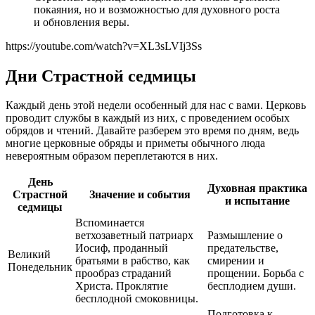
покаяния, но и возможностью для духовного роста
и обновления веры.
https://youtube.com/watch?v=XL3sLVIj3Ss
Дни Страстной седмицы
Каждый день этой недели особенный для нас с вами. Церковь
проводит службы в каждый из них, с проведением особых
обрядов и чтений. Давайте разберем это время по дням, ведь
многие церковные обряды и приметы обычного люда
невероятным образом переплетаются в них.
День
Духовная практика
Страстной
Значение и события
и испытание
седмицы
Вспоминается
ветхозаветный патриарх
Размышление о
Иосиф, проданный
предательстве,
Великий
братьями в рабство, как
смирении и
Понедельник
прообраз страданий
прощении. Борьба с
Христа. Проклятие
бесплодием души.
бесплодной смоковницы.
Подготовка к