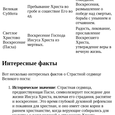
Воскресения,
Пребывание Христа во
Великая
размышление о
гробе и сошествие Его во
Суббота
победе над смертью,
ад.
борьба с унынием и
отчаянием.
Радость, ликование,
Светлое
прославление
Воскресение Господа
Христово
Воскресшего
Иисуса Христа из
Воскресение
Христа,
мертвых.
(Пасха)
утверждение веры в
вечную жизнь.
Интересные факты
Вот несколько интересных фактов о Страстной седмице
Великого поста:
Историческое значение
: Страстная седмица,
предшествующая Пасхе, символизирует последние дни
жизни Иисуса Христа, включая его страдания, распятие
и воскресение. Это время глубокой духовной рефлексии
и покаяния для христиан, и оно имеет свои корни в
раннем христианстве, когда верующие собирались для