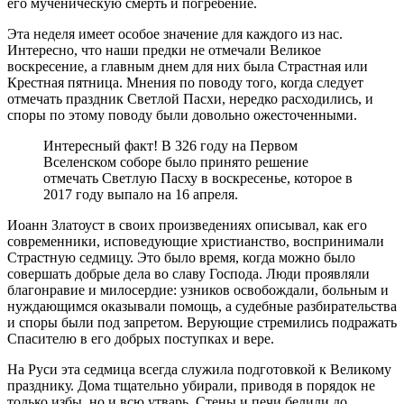
его мученическую смерть и погребение.
Эта неделя имеет особое значение для каждого из нас.
Интересно, что наши предки не отмечали Великое
воскресение, а главным днем для них была Страстная или
Крестная пятница. Мнения по поводу того, когда следует
отмечать праздник Светлой Пасхи, нередко расходились, и
споры по этому поводу были довольно ожесточенными.
Интересный факт! В 326 году на Первом
Вселенском соборе было принято решение
отмечать Светлую Пасху в воскресенье, которое в
2017 году выпало на 16 апреля.
Иоанн Златоуст в своих произведениях описывал, как его
современники, исповедующие христианство, воспринимали
Страстную седмицу. Это было время, когда можно было
совершать добрые дела во славу Господа. Люди проявляли
благонравие и милосердие: узников освобождали, больным и
нуждающимся оказывали помощь, а судебные разбирательства
и споры были под запретом. Верующие стремились подражать
Спасителю в его добрых поступках и вере.
На Руси эта седмица всегда служила подготовкой к Великому
празднику. Дома тщательно убирали, приводя в порядок не
только избы, но и всю утварь. Стены и печи белили до