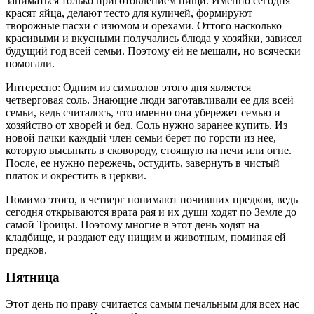
заниматься только приготовлением пищи. Именно сегодня
красят яйца, делают тесто для куличей, формируют
творожные пасхи с изюмом и орехами. Оттого насколько
красивыми и вкусными получались блюда у хозяйки, зависел
будущий год всей семьи. Поэтому ей не мешали, но всячески
помогали.
Интересно: Одним из символов этого дня является
четверговая соль. Знающие люди заготавливали ее для всей
семьи, ведь считалось, что именно она убережет семью и
хозяйство от хворей и бед. Соль нужно заранее купить. Из
новой пачки каждый член семьи берет по горсти из нее,
которую высыпать в сковороду, стоящую на печи или огне.
После, ее нужно пережечь, остудить, завернуть в чистый
платок и окрестить в церкви.
Помимо этого, в четверг понимают почивших предков, ведь
сегодня открываются врата рая и их души ходят по Земле до
самой Троицы. Поэтому многие в этот день ходят на
кладбище, и раздают еду нищим и животным, поминая ей
предков.
Пятница
Этот день по праву считается самым печальным для всех нас