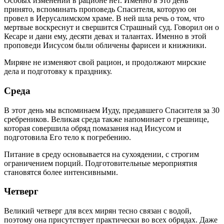
Особых изменений в рационе нет. Именно в это день
принято, вспоминать проповедь Спасителя, которую он
провел в Иерусалимском храме. В ней шла речь о том, что
мертвые воскреснут и свершится Страшный суд. Говорил он о
Кесаре и дани ему, десяти девах и талантах. Именно в этой
проповеди Иисусом были обличены фарисеи и книжники.
Миряне не изменяют свой рацион, и продолжают мирские
дела и подготовку к празднику.
Среда
В этот день мы вспоминаем Иуду, предавшего Спасителя за 30
сребреников. Великая среда также напоминает о грешнице,
которая совершила обряд помазания над Иисусом и
подготовила Его тело к погребению.
Питание в среду основывается на сухоядении, с строгим
ограничением порций. Подготовительные мероприятия
становятся более интенсивными.
Четверг
Великий четверг для всех мирян тесно связан с водой,
поэтому она присутствует практически во всех обрядах. Даже