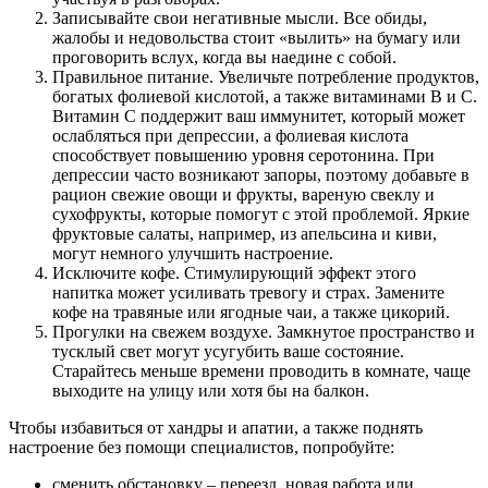
Записывайте свои негативные мысли. Все обиды,
жалобы и недовольства стоит «вылить» на бумагу или
проговорить вслух, когда вы наедине с собой.
Правильное питание. Увеличьте потребление продуктов,
богатых фолиевой кислотой, а также витаминами В и С.
Витамин С поддержит ваш иммунитет, который может
ослабляться при депрессии, а фолиевая кислота
способствует повышению уровня серотонина. При
депрессии часто возникают запоры, поэтому добавьте в
рацион свежие овощи и фрукты, вареную свеклу и
сухофрукты, которые помогут с этой проблемой. Яркие
фруктовые салаты, например, из апельсина и киви,
могут немного улучшить настроение.
Исключите кофе. Стимулирующий эффект этого
напитка может усиливать тревогу и страх. Замените
кофе на травяные или ягодные чаи, а также цикорий.
Прогулки на свежем воздухе. Замкнутое пространство и
тусклый свет могут усугубить ваше состояние.
Старайтесь меньше времени проводить в комнате, чаще
выходите на улицу или хотя бы на балкон.
Чтобы избавиться от хандры и апатии, а также поднять
настроение без помощи специалистов, попробуйте:
сменить обстановку – переезд, новая работа или