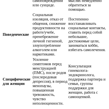
самоповреждении
мыслях немедленно
или суициде.
обратиться за
помощью.
Социальная
изоляция, отказ от
Постепенно
общения, снижение
восстанавливать
продуктивности на
социальные контакты,
работе/учебе,
ставить перед собой
Поведенческие
пренебрежение
небольшие,
личной гигиеной,
достижимые цели,
злоупотребление
заниматься хобби,
алкоголем или
избегать самолечения.
наркотиками.
Усиление
симптомов перед
Консультация
менструацией
гинеколога-
(ПМС), после родов
эндокринолога,
(послеродовая
Специфические
поддержка партнера и
депрессия), в период
для женщин
семьи, группы
менопаузы,
поддержки для
повышенная
женщин, работа с
тревожность,
самооценкой.
чувство
неполноценности.