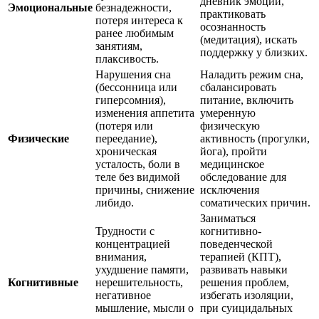
дневник эмоций,
Эмоциональные
безнадежности,
практиковать
потеря интереса к
осознанность
ранее любимым
(медитация), искать
занятиям,
поддержку у близких.
плаксивость.
Нарушения сна
Наладить режим сна,
(бессонница или
сбалансировать
гиперсомния),
питание, включить
изменения аппетита
умеренную
(потеря или
физическую
Физические
переедание),
активность (прогулки,
хроническая
йога), пройти
усталость, боли в
медицинское
теле без видимой
обследование для
причины, снижение
исключения
либидо.
соматических причин.
Заниматься
Трудности с
когнитивно-
концентрацией
поведенческой
внимания,
терапией (КПТ),
ухудшение памяти,
развивать навыки
Когнитивные
нерешительность,
решения проблем,
негативное
избегать изоляции,
мышление, мысли о
при суицидальных