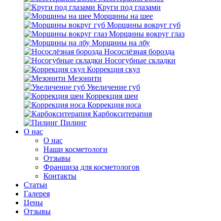
Круги под глазами
Морщины на шее
Морщины вокруг губ
Морщины вокруг глаз
Морщины на лбу
Носослёзная борозда
Носогубные складки
Коррекция скул
Мезонити
Увеличение губ
Коррекция шеи
Коррекция носа
Карбокситерапия
Пилинг
O нас
O нас
Наши косметологи
Отзывы
Франшиза для косметологов
Контакты
Статьи
Галерея
Цены
Отзывы