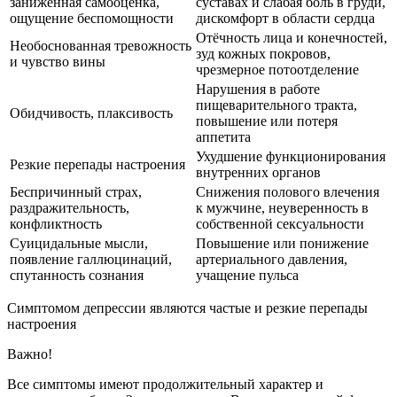
заниженная самооценка,
суставах и слабая боль в груди,
ощущение беспомощности
дискомфорт в области сердца
Отёчность лица и конечностей,
Необоснованная тревожность
зуд кожных покровов,
и чувство вины
чрезмерное потоотделение
Нарушения в работе
пищеварительного тракта,
Обидчивость, плаксивость
повышение или потеря
аппетита
Ухудшение функционирования
Резкие перепады настроения
внутренних органов
Беспричинный страх,
Снижения полового влечения
раздражительность,
к мужчине, неуверенность в
конфликтность
собственной сексуальности
Суицидальные мысли,
Повышение или понижение
появление галлюцинаций,
артериального давления,
спутанность сознания
учащение пульса
Симптомом депрессии являются частые и резкие перепады
настроения
Важно!
Все симптомы имеют продолжительный характер и