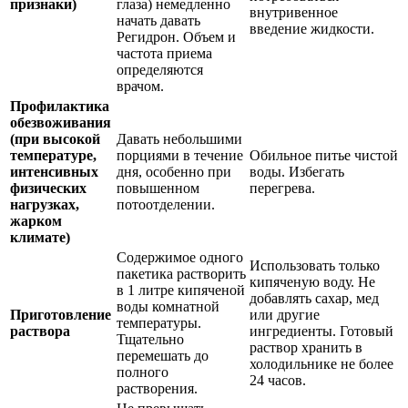
признаки)
глаза) немедленно
внутривенное
начать давать
введение жидкости.
Регидрон. Объем и
частота приема
определяются
врачом.
Профилактика
обезвоживания
(при высокой
Давать небольшими
температуре,
порциями в течение
Обильное питье чистой
интенсивных
дня, особенно при
воды. Избегать
физических
повышенном
перегрева.
нагрузках,
потоотделении.
жарком
климате)
Содержимое одного
Использовать только
пакетика растворить
кипяченую воду. Не
в 1 литре кипяченой
добавлять сахар, мед
воды комнатной
Приготовление
или другие
температуры.
раствора
ингредиенты. Готовый
Тщательно
раствор хранить в
перемешать до
холодильнике не более
полного
24 часов.
растворения.