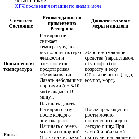
Читайте также:
ХГЧ после имплантации по дням в моче
Рекомендации по
Симптом/
Дополнительные
применению
Состояние
меры и аналоги
Регидрона
Регидрон не
снижает
температуру, но
восполняет потерю
Жаропонижающие
жидкости и
средства (парацетамол,
Повышенная
электролитов,
ибупрофен) по
температура
предотвращая
возрасту и весу.
обезвоживание.
Обильное питье (вода,
Давать небольшими
компот, морс).
порциями (по 5-10
мл) каждые 5-10
минут.
Начинать давать
Регидрон сразу
После прекращения
после каждого
рвоты можно
эпизода рвоты.
постепенно вводить
Начинать с очень
легкую пищу. При
маленьких порций
частой и обильной
Рвота
(1-2 чайные ложки)
рвоте, не поддающейся