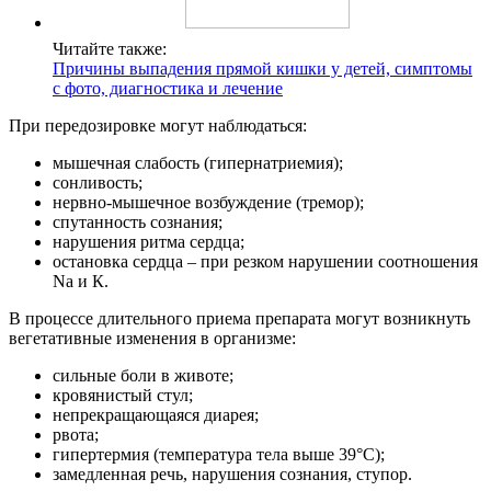
Читайте также:
Причины выпадения прямой кишки у детей, симптомы
с фото, диагностика и лечение
При передозировке могут наблюдаться:
мышечная слабость (гипернатриемия);
сонливость;
нервно-мышечное возбуждение (тремор);
спутанность сознания;
нарушения ритма сердца;
остановка сердца – при резком нарушении соотношения
Na и К.
В процессе длительного приема препарата могут возникнуть
вегетативные изменения в организме:
сильные боли в животе;
кровянистый стул;
непрекращающаяся диарея;
рвота;
гипертермия (температура тела выше 39°С);
замедленная речь, нарушения сознания, ступор.