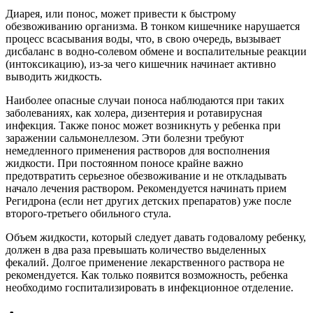
Диарея, или понос, может привести к быстрому
обезвоживанию организма. В тонком кишечнике нарушается
процесс всасывания воды, что, в свою очередь, вызывает
дисбаланс в водно-солевом обмене и воспалительные реакции
(интоксикацию), из-за чего кишечник начинает активно
выводить жидкость.
Наиболее опасные случаи поноса наблюдаются при таких
заболеваниях, как холера, дизентерия и ротавирусная
инфекция. Также понос может возникнуть у ребенка при
заражении сальмонеллезом. Эти болезни требуют
немедленного применения растворов для восполнения
жидкости. При постоянном поносе крайне важно
предотвратить серьезное обезвоживание и не откладывать
начало лечения раствором. Рекомендуется начинать прием
Регидрона (если нет других детских препаратов) уже после
второго-третьего обильного стула.
Объем жидкости, который следует давать годовалому ребенку,
должен в два раза превышать количество выделенных
фекалий. Долгое применение лекарственного раствора не
рекомендуется. Как только появится возможность, ребенка
необходимо госпитализировать в инфекционное отделение.