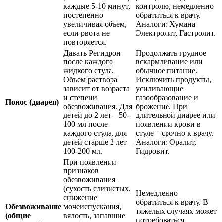
каждые 5-10 минут,
контролю, немедленно
постепенно
обратиться к врачу.
увеличивая объем,
Аналоги: Хумана
если рвота не
Электролит, Гастролит.
повторяется.
Давать Регидрон
Продолжать грудное
после каждого
вскармливание или
жидкого стула.
обычное питание.
Объем раствора
Исключить продукты,
зависит от возраста
усиливающие
и степени
газообразование и
Понос (диарея)
обезвоживания. Для
брожение. При
детей до 2 лет – 50-
длительной диарее или
100 мл после
появлении крови в
каждого стула, для
стуле – срочно к врачу.
детей старше 2 лет –
Аналоги: Оралит,
100-200 мл.
Гидровит.
При появлении
признаков
обезвоживания
(сухость слизистых,
Немедленно
снижение
обратиться к врачу. В
Обезвоживание
мочеиспускания,
тяжелых случаях может
(общие
вялость, запавшие
потребоваться