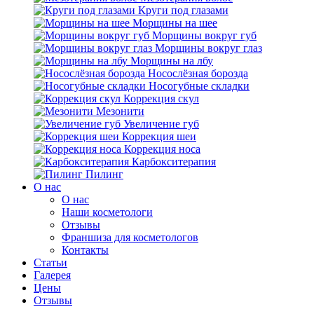
Круги под глазами
Морщины на шее
Морщины вокруг губ
Морщины вокруг глаз
Морщины на лбу
Носослёзная борозда
Носогубные складки
Коррекция скул
Мезонити
Увеличение губ
Коррекция шеи
Коррекция носа
Карбокситерапия
Пилинг
O нас
O нас
Наши косметологи
Отзывы
Франшиза для косметологов
Контакты
Статьи
Галерея
Цены
Отзывы