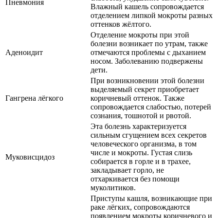
Пневмония
Влажный кашель сопровождается
отделением липкой мокроты разных
оттенков жёлтого.
Отделение мокроты при этой
болезни возникает по утрам, также
Аденоидит
отмечаются проблемы с дыханием
носом. Заболеванию подвержены
дети.
При возникновении этой болезни
выделяемый секрет приобретает
Гангрена лёгкого
коричневый оттенок. Также
сопровождается слабостью, потерей
сознания, тошнотой и рвотой.
Эта болезнь характеризуется
сильным сгущением всех секретов
человеческого организма, в том
числе и мокроты. Густая слизь
Муковисцидоз
собирается в горле и в трахее,
закладывает горло, не
отхаркивается без помощи
муколитиков.
Приступы кашля, возникающие при
раке лёгких, сопровождаются
появлением мокроты коричневого и