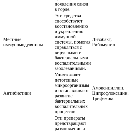
появления слизи
в горле.
Эти средства
способствуют
восстановлению
и укреплению
иммунной
Местные
Лизобакт,
системы, помогая
иммуномодуляторы
Рибомунил
справляться с
вирусными и
бактериальными
воспалительными
заболеваниями.
Уничтожают
патогенные
микроорганизмы
Амоксициллин,
и останавливают
Антибиотики
Ципрофлоксацин,
развитие
Трифамокс
бактериальных
воспалительных
процессов.
Эти препараты
предотвращают
размножение и