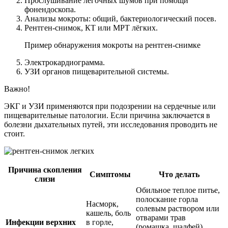
Прослушивание лёгочных шумов при помощи
фонендоскопа.
Анализы мокроты: общий, бактериологический посев.
Рентген-снимок, КТ или МРТ лёгких.
Пример обнаружения мокроты на рентген-снимке
Электрокардиограмма.
УЗИ органов пищеварительной системы.
Важно!
ЭКГ и УЗИ применяются при подозрении на сердечные или
пищеварительные патологии. Если причина заключается в
болезни дыхательных путей, эти исследования проводить не
стоит.
Причина скопления
Симптомы
Что делать
слизи
Обильное теплое питье,
полоскание горла
Насморк,
солевым раствором или
кашель, боль
отварами трав
Инфекции верхних
в горле,
(ромашка, шалфей),