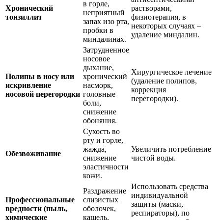
в горле,
Хронический
растворами,
неприятный
тонзиллит
физиотерапия, в
запах изо рта,
некоторых случаях –
пробки в
удаление миндалин.
миндалинах.
Затрудненное
носовое
дыхание,
Хирургическое лечение
Полипы в носу или
хронический
(удаление полипов,
искривление
насморк,
коррекция
носовой перегородки
головные
перегородки).
боли,
снижение
обоняния.
Сухость во
рту и горле,
жажда,
Увеличить потребление
Обезвоживание
снижение
чистой воды.
эластичности
кожи.
Использовать средства
Раздражение
индивидуальной
Профессиональные
слизистых
защиты (маски,
вредности (пыль,
оболочек,
респираторы), по
химические
кашель,