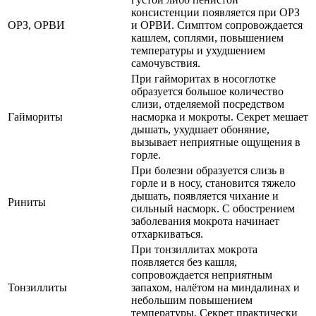
консистенции появляется при ОРЗ
ОРЗ, ОРВИ
и ОРВИ. Симптом сопровождается
кашлем, соплями, повышением
температуры и ухудшением
самочувствия.
При гайморитах в носоглотке
образуется большое количество
слизи, отделяемой посредством
Гаймориты
насморка и мокроты. Секрет мешает
дышать, ухудшает обоняние,
вызывает неприятные ощущения в
горле.
При болезни образуется слизь в
горле и в носу, становится тяжело
дышать, появляется чихание и
Риниты
сильный насморк. С обострением
заболевания мокрота начинает
отхаркиваться.
При тонзиллитах мокрота
появляется без кашля,
сопровождается неприятным
Тонзиллиты
запахом, налётом на миндалинах и
небольшим повышением
температуры. Секрет практически