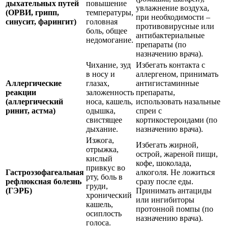
дыхательных путей
повышение
увлажнение воздуха,
(ОРВИ, грипп,
температуры,
при необходимости –
синусит, фарингит)
головная
противовирусные или
боль, общее
антибактериальные
недомогание.
препараты (по
назначению врача).
Чихание, зуд
Избегать контакта с
в носу и
аллергеном, принимать
Аллергические
глазах,
антигистаминные
реакции
заложенность
препараты,
(аллергический
носа, кашель,
использовать назальные
ринит, астма)
одышка,
спреи с
свистящее
кортикостероидами (по
дыхание.
назначению врача).
Изжога,
Избегать жирной,
отрыжка,
острой, жареной пищи,
кислый
кофе, шоколада,
привкус во
Гастроэзофагеальная
алкоголя. Не ложиться
рту, боль в
рефлюксная болезнь
сразу после еды.
груди,
(ГЭРБ)
Принимать антациды
хронический
или ингибиторы
кашель,
протонной помпы (по
осиплость
назначению врача).
голоса.