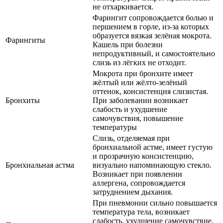
не отхаркивается.
Фарингит сопровождается болью и
першением в горле, из-за которых
образуется вязкая зелёная мокрота.
Фарингиты
Кашель при болезни
непродуктивный, и самостоятельно
слизь из лёгких не отходит.
Мокрота при бронхите имеет
жёлтый или жёлто-зелёный
оттенок, консистенция слизистая.
Бронхиты
При заболевании возникает
слабость и ухудшение
самочувствия, повышение
температуры
Слизь, отделяемая при
бронхиальной астме, имеет густую
и прозрачную консистенцию,
Бронхиальная астма
визуально напоминающую стекло.
Возникает при появлении
аллергена, сопровождается
затруднением дыхания.
При пневмонии сильно повышается
температура тела, возникает
слабость, ухудшение самочувствие.