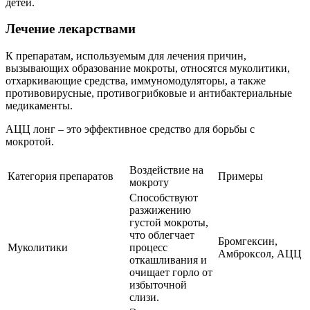
детей.
Лечение лекарствами
К препаратам, используемым для лечения причин,
вызывающих образование мокроты, относятся муколитики,
отхаркивающие средства, иммуномодуляторы, а также
противовирусные, противогрибковые и антибактериальные
медикаменты.
АЦЦ лонг – это эффективное средство для борьбы с
мокротой.
Воздействие на
Категория препаратов
Примеры
мокроту
Способствуют
разжижению
густой мокроты,
что облегчает
Бромгексин,
Муколитики
процесс
Амброксол, АЦЦ
откашливания и
очищает горло от
избыточной
слизи.