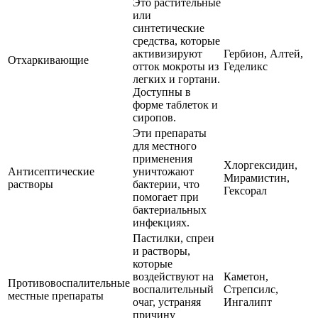
Это растительные
или
синтетические
средства, которые
активизируют
Гербион, Алтей,
Отхаркивающие
отток мокроты из
Геделикс
легких и гортани.
Доступны в
форме таблеток и
сиропов.
Эти препараты
для местного
применения
Хлоргексидин,
Антисептические
уничтожают
Мирамистин,
растворы
бактерии, что
Гексорал
помогает при
бактериальных
инфекциях.
Пастилки, спреи
и растворы,
которые
воздействуют на
Каметон,
Противовоспалительные
воспалительный
Стрепсилс,
местные препараты
очаг, устраняя
Ингалипт
причину