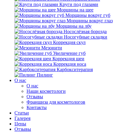
Круги под глазами
Морщины на шее
Морщины вокруг губ
Морщины вокруг глаз
Морщины на лбу
Носослёзная борозда
Носогубные складки
Коррекция скул
Мезонити
Увеличение губ
Коррекция шеи
Коррекция носа
Карбокситерапия
Пилинг
O нас
O нас
Наши косметологи
Отзывы
Франшиза для косметологов
Контакты
Статьи
Галерея
Цены
Отзывы