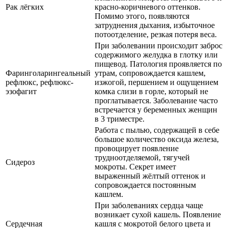
Рак лёгких
красно-коричневого оттенков.
Помимо этого, появляются
затруднения дыхания, избыточное
потоотделение, резкая потеря веса.
При заболевании происходит заброс
содержимого желудка в глотку или
пищевод. Патология проявляется по
Фаринголарингеальный
утрам, сопровождается кашлем,
рефлюкс, рефлюкс-
изжогой, першением и ощущением
эзофагит
комка слизи в горле, который не
проглатывается. Заболевание часто
встречается у беременных женщин
в 3 триместре.
Работа с пылью, содержащей в себе
большое количество оксида железа,
провоцирует появление
трудноотделяемой, тягучей
Сидероз
мокроты. Секрет имеет
выраженный жёлтый оттенок и
сопровождается постоянным
кашлем.
При заболеваниях сердца чаще
возникает сухой кашель. Появление
Сердечная
кашля с мокротой белого цвета и