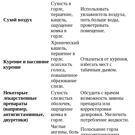
Сухость в
горле,
Использовать
першение,
увлажнитель воздуха,
Сухой воздух
кашель,
пить больше воды,
ощущение
проветривать
комка в
помещение.
горле.
Хронический
кашель,
першение в
горле,
Отказаться от курения,
Курение и пассивное
осиплость
избегать мест с
курение
голоса,
табачным дымом.
повышенное
образование
слизи.
Некоторые
Сухость
Обсудить с врачом
лекарственные
слизистых
возможность замены
препараты
оболочек,
препарата или
(например,
ощущение
корректировки
антигистаминные,
комка в
дозировки. Увеличить
диуретики)
горле.
потребление жидкости.
Частые
Полоскание горла
ангины, боль
антисептическими