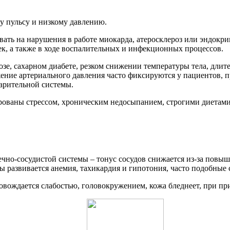
 пульсу и низкому давлению.
вать на нарушения в работе миокарда, атеросклероз или эндокр
к, а также в ходе воспалительных и инфекционных процессов.
зе, сахарном диабете, резком снижении температуры тела, длит
жение артериального давления часто фиксируются у пациентов,
арительной системы.
рованы стрессом, хроническим недосыпанием, строгими диетам
ечно-сосудистой системы – тонус сосудов снижается из-за повыш
 развивается анемия, тахикардия и гипотония, часто подобные 
ровождается слабостью, головокружением, кожа бледнеет, при п