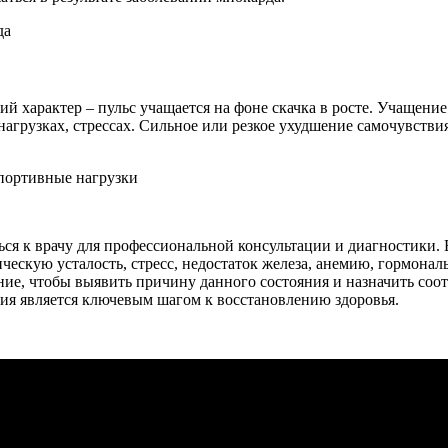
ий характер – пульс учащается на фоне скачка в росте. Учащен
агрузках, стрессах. Сильное или резкое ухудшение самочувстви
спортивные нагрузки
ся к врачу для профессиональной консультации и диагностики. 
ескую усталость, стресс, недостаток железа, анемию, гормонал
ие, чтобы выявить причину данного состояния и назначить соо
ция является ключевым шагом к восстановлению здоровья.