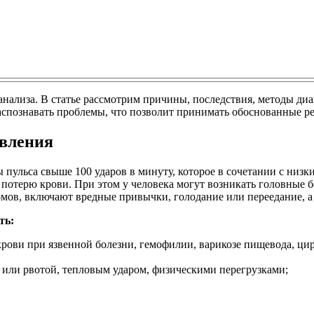
нализа. В статье рассмотрим причины, последствия, методы ди
аспознавать проблемы, что позволит принимать обоснованные ре
авления
 пульса свыше 100 ударов в минуту, которое в сочетании с низ
 потерю крови. При этом у человека могут возникать головные 
ов, включают вредные привычки, голодание или переедание, а
ть:
крови при язвенной болезни, гемофилии, варикозе пищевода, цир
 или рвотой, тепловым ударом, физическими перегрузками;