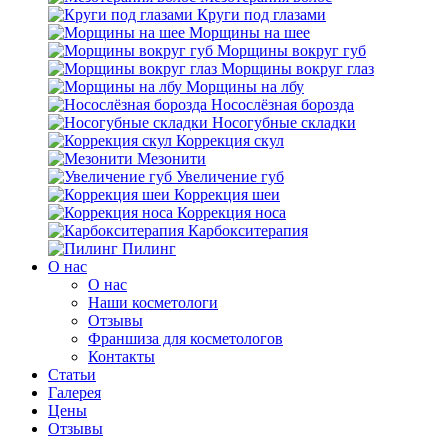
Круги под глазами
Морщины на шее
Морщины вокруг губ
Морщины вокруг глаз
Морщины на лбу
Носослёзная борозда
Носогубные складки
Коррекция скул
Мезонити
Увеличение губ
Коррекция шеи
Коррекция носа
Карбокситерапия
Пилинг
O нас
O нас
Наши косметологи
Отзывы
Франшиза для косметологов
Контакты
Статьи
Галерея
Цены
Отзывы