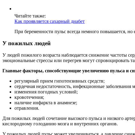
Читайте также:
Как проявляется сахарный диабет
При беременности пульс всегда немного повышается, но е
У пожилых людей
У людей пожилого возраста наблюдается снижение частоты сер
эмоциональные стрессы или перегрев могут спровоцировать т
Главные факторы, способствующие увеличению пульса и с
регулярный прием гипотензивных средств;
сердечная недостаточность, инфекционные заболевания м
изменения погодных условий;
кровотечения;
наличие инфаркта в анамнезе;
отравления.
Для пожилых людей сочетание высокого пульса и низкого артери
кислородному голоданию мозга и внутренних органов.
У пожилых людей пульс может увеличиваться, а давление снижа