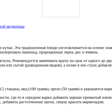
дной медицины
кутьи. Эта традиционная блюдо изготавливается на основе злако
ьнозерновую пшеницу, пророщенные зерна, рис и ячмень.
елухи. Рекомендуется замачивать крупу на срок от одного до дву
 или сытой (разведенным медом), а позже в нее стали добавлят
0,5 стакана), мед (100 грамм), орехи (50 грамм) и украшается мар
ости, где-то в середине варки добавить хорошо промытый изюм. 
й, добавить растолченные орехи, сверху красить мармеладом.