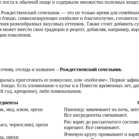
т поста к обычной пище и содержали множество полезных вещес
 Рождественский сочельник — это не только время для семейны
то блюдо, символизирующее изобилие и благополучие, готовится
ения разнообразных вкусовых оттенков. Также стоит добавить су
я может внести свои традиции в рецепт, добавляя, например, кор
им поколения.
сочиву, отсюда и название –
Рождественский сочельник
.
таралась приготовить ее повкуснее, или «побогаче». Первое заф
блюдо. Есть упоминание о кутье и в Повести временных лет, да
й год, крещение), либо поминальным.
едиенты
к, мед, изюм, орехи
Пшеницу замачивают на ночь, зате
Все ингредиенты смешивают.
Рис варят до рассыпчатого состоя
ага, чернослив), орехи
нарезают. Все смешивают.
Ячневую крупу промывают и варят
ты, орехи