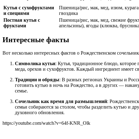
Кутья с сухофруктами
Пшеница/рис, мак, мед, изюм, курага
и специями
гвоздика
Постная кутья с
Пшеница/рис, мак, мед, свежие фрук
фруктами
апельсины), ягоды (клюква, брусника
Интересные факты
Вот несколько интересных фактов о Рождественском сочельнике
Символика кутьи
: Кутья, традиционное блюдо, которое
меда, орехов и сухофруктов. Каждый ингредиент имеет с
Традиции и обряды
: В разных регионах Украины и Росс
готовить кутью в ночь на Рождество, а в других — накан
семье.
Сочельник как время для размышлений
: Рождественс
семьи собираются за столом, чтобы разделить кутью и др
духовного обновления.
https://youtube.com/watch?v=64f-KNR_Olk