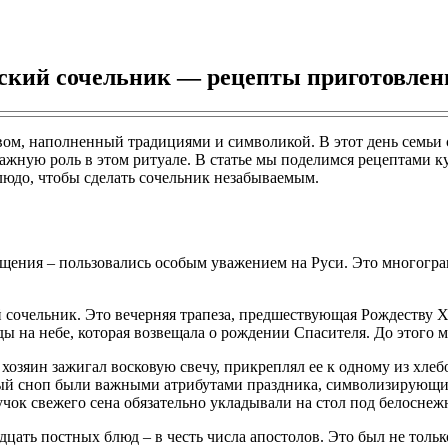
нский сочельник — рецепты приготовлен
м, наполненный традициями и символикой. В этот день семьи со
важную роль в этом ритуале. В статье мы поделимся рецептами к
блюдо, чтобы сделать сочельник незабываемым.
ещения – пользовались особым уважением на Руси. Это многогр
 сочельник. Это вечерняя трапеза, предшествующая Рождеству 
 на небе, которая возвещала о рождении Спасителя. До этого м
 хозяин зажигал восковую свечу, прикреплял ее к одному из хлеб
нный сноп были важными атрибутами праздника, символизирующ
к свежего сена обязательно укладывали на стол под белоснежну
дцать постных блюд – в честь числа апостолов. Это был не толь