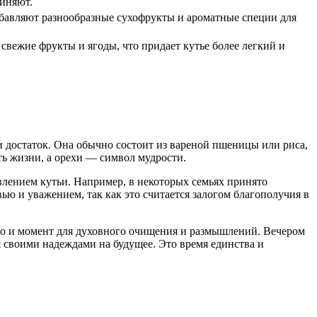
диняют.
авляют разнообразные сухофрукты и ароматные специи для
свежие фрукты и ягоды, что придает кутье более легкий и
и достаток. Она обычно состоит из вареной пшеницы или риса,
ть жизни, а орехи — символ мудрости.
влением кутьи. Например, в некоторых семьях принято
ью и уважением, так как это считается залогом благополучия в
 но и момент для духовного очищения и размышлений. Вечером
я своими надеждами на будущее. Это время единства и