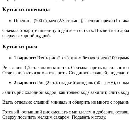
Кутья из пшеницы
Пшеница (500 г), мед (2/3 стакана), грецкие орехи (1 стакан
Сначала отварите пшеницу и дайте ей остыть. После этого доб
сверху сахарной пудрой.
Кутья из риса
1 вариант:
Взять рис (1 ст.), изюм без косточек (100 грамм
Рис залить 1,5 стаканами кипятка. Сначала варить на сильном о
Отдельно взять изюм – отварить. Соединить с кашей, подсласт
2 вариант:
Рис (2 ст.), сладкий миндаль (50 грамм), горь
Залить рис холодной водой, как только вода закипит, слить вод
Взять отдельно сладкий миндаль и обварить не много с горьким
Готовый, остывший рис смешать с миндалем и добавить оставши
Сверху посыпать мелким сахаром. Подавать к столу.