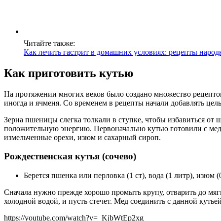
Читайте также:
Как лечить гастрит в домашних условиях: рецепты наро
Как приготовить кутью
На протяжении многих веков было создано множество рецептов 
иногда и ячменя. Со временем в рецепты начали добавлять цел
Зерна пшеницы слегка толкали в ступке, чтобы избавиться от ш
положительную энергию. Первоначально кутью готовили с медом
измельченные орехи, изюм и сахарный сироп.
Рождественская кутья (сочево)
Берется пшенка или перловка (1 ст), вода (1 литр), изюм (
Сначала нужно прежде хорошо промыть крупу, отварить до мягк
холодной водой, и пусть стечет. Мед соединить с данной кутье
https://youtube.com/watch?v=_KjbWtEp2xg