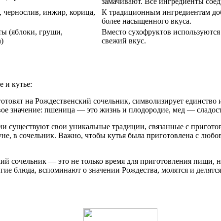
замачивают. Все ингредиенты сое
, чернослив, инжир, корица,
К традиционным ингредиентам доб
более насыщенного вкуса.
ты (яблоки, груши,
Вместо сухофруктов используются 
)
свежий вкус.
 и кутье:
 готовят на Рождественский сочельник, символизирует единство 
вое значение: пшеница — это жизнь и плодородие, мед — сладос
ии существуют свои уникальные традиции, связанные с пригото
уне, в сочельник. Важно, чтобы кутья была приготовлена с любов
кий сочельник — это не только время для приготовления пищи,
угие блюда, вспоминают о значении Рождества, молятся и делятс