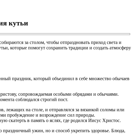
ия кутьи
бираются за столом, чтобы отпраздновать приход света и
утьи, которые помогут сохранить традиции и создать атмосферу
анный праздник, который объединил в себе множество обычаев
Христову, сопровождаемая особыми обрядами и обычаями.
омента соблюдался строгий пост.
ов, лежащих на столе, и отправлялся за вязанкой соломы или
ими пробуждение и возрождение сил природы.
ю скатерть в память о яслях, где родился Иисус Христос.
ко праздничный ужин, но и способ укрепить здоровье. Блюда,