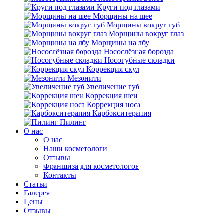
Круги под глазами
Морщины на шее
Морщины вокруг губ
Морщины вокруг глаз
Морщины на лбу
Носослёзная борозда
Носогубные складки
Коррекция скул
Мезонити
Увеличение губ
Коррекция шеи
Коррекция носа
Карбокситерапия
Пилинг
O нас
O нас
Наши косметологи
Отзывы
Франшиза для косметологов
Контакты
Статьи
Галерея
Цены
Отзывы