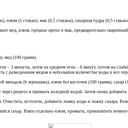
), изюм (1 стакан), мак (0,5 стакана), сахарная пудра (0,5 стакана
авьте мед, изюм, грецкие орехи и мак, предварительно сваренны
), мед (100 грамм).
гне – 3 минуты, затем на среднем огне – 6 минут, потом на слаб
ить с разведенным медом в небольшом количестве воды и все пер
кий миндаль (6 зернышка), изюм без косточек (100 грамм), сахар (
у через решето и промыть холодной водой. Затем снова добавить 
. Очистить, истолочь, добавить ложку воды и ложку сахара. Раз
йся сахар. Взять отдельно изюм, промыть, прокипятить немного 