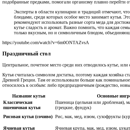
подобранные предками, помогали организму плавно перейти о
Эксперты в области кулинарии и традиций отмечают, что
блюдами, среди которых особое место занимает кутья. Э
рекомендуют использовать разные сорта меда для достиж
кутье сладость и аромат. Важно помнить, что каждая семь
только вкусным, но и символичным блюдом, объединяющ
https://youtube.com/watch?v=6m0ONTAZvsA
Праздничный стол
Центральное, почетное место среди них отводилось кутье, или 
Кутья считалась символом достатка, поэтому каждая хозяйка с
Древней Греции. Там ее использовали больше как поминальное 
относилось к особым: либо предпраздничным (рождество, новы
Название кутьи
Основные ингр
Классическая
Пшеница (цельная или дробленая), ма
пшеничная кутья
(грецкие, фундук)
Рисовая кутья (сочиво)
Рис, мак, мед, изюм, сухофрукты (кур
Ячневая кутья
Ячневая крупа, мак, мед, изюм, цука