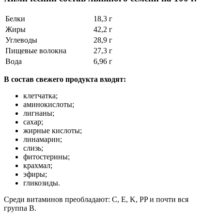
Белки
18,3 г
Жиры
42,2 г
Углеводы
28,9 г
Пищевые волокна
27,3 г
Вода
6,96 г
В состав свежего продукта входят:
клетчатка;
аминокислоты;
лигнаны;
сахар;
жирные кислоты;
линамарин;
слизь;
фитостерины;
крахмал;
эфиры;
гликозиды.
Среди витаминов преобладают: C, E, K, PP и почти вся
группа B.