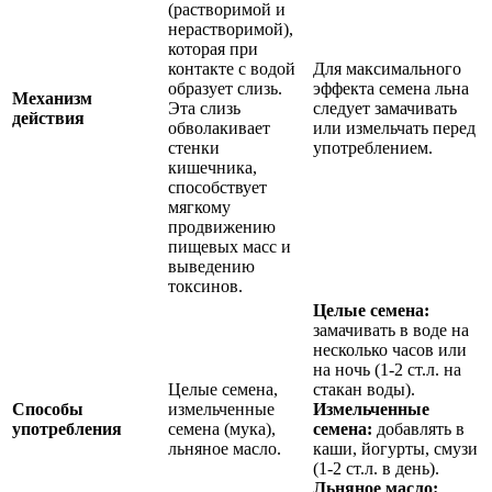
(растворимой и
нерастворимой),
которая при
контакте с водой
Для максимального
образует слизь.
эффекта семена льна
Механизм
Эта слизь
следует замачивать
действия
обволакивает
или измельчать перед
стенки
употреблением.
кишечника,
способствует
мягкому
продвижению
пищевых масс и
выведению
токсинов.
Целые семена:
замачивать в воде на
несколько часов или
на ночь (1-2 ст.л. на
Целые семена,
стакан воды).
Способы
измельченные
Измельченные
употребления
семена (мука),
семена:
добавлять в
льняное масло.
каши, йогурты, смузи
(1-2 ст.л. в день).
Льняное масло: