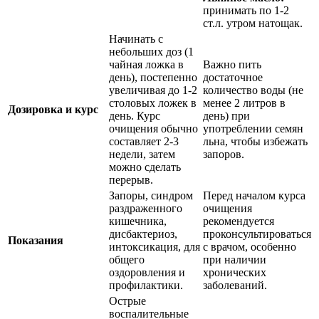
принимать по 1-2
ст.л. утром натощак.
Начинать с
небольших доз (1
чайная ложка в
Важно пить
день), постепенно
достаточное
увеличивая до 1-2
количество воды (не
столовых ложек в
менее 2 литров в
Дозировка и курс
день. Курс
день) при
очищения обычно
употреблении семян
составляет 2-3
льна, чтобы избежать
недели, затем
запоров.
можно сделать
перерыв.
Запоры, синдром
Перед началом курса
раздраженного
очищения
кишечника,
рекомендуется
дисбактериоз,
проконсультироваться
Показания
интоксикация, для
с врачом, особенно
общего
при наличии
оздоровления и
хронических
профилактики.
заболеваний.
Острые
воспалительные