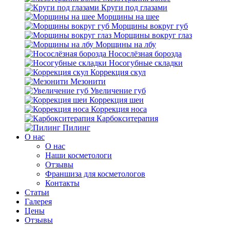
Круги под глазами
Морщины на шее
Морщины вокруг губ
Морщины вокруг глаз
Морщины на лбу
Носослёзная борозда
Носогубные складки
Коррекция скул
Мезонити
Увеличение губ
Коррекция шеи
Коррекция носа
Карбокситерапия
Пилинг
O нас
O нас
Наши косметологи
Отзывы
Франшиза для косметологов
Контакты
Статьи
Галерея
Цены
Отзывы