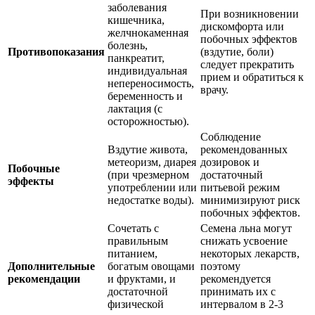
заболевания
При возникновении
кишечника,
дискомфорта или
желчнокаменная
побочных эффектов
болезнь,
Противопоказания
(вздутие, боли)
панкреатит,
следует прекратить
индивидуальная
прием и обратиться к
непереносимость,
врачу.
беременность и
лактация (с
осторожностью).
Соблюдение
Вздутие живота,
рекомендованных
метеоризм, диарея
дозировок и
Побочные
(при чрезмерном
достаточный
эффекты
употреблении или
питьевой режим
недостатке воды).
минимизируют риск
побочных эффектов.
Сочетать с
Семена льна могут
правильным
снижать усвоение
питанием,
некоторых лекарств,
Дополнительные
богатым овощами
поэтому
рекомендации
и фруктами, и
рекомендуется
достаточной
принимать их с
физической
интервалом в 2-3