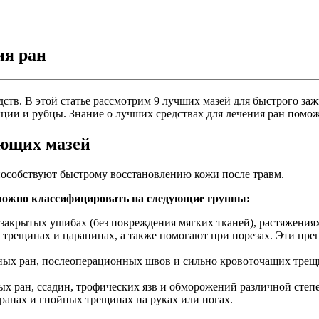
ия ран
дств. В этой статье рассмотрим 9 лучших мазей для быстрого з
ии и рубцы. Знание о лучших средствах для лечения ран поможе
ющих мазей
пособствуют быстрому восстановлению кожи после травм.
и можно классифицировать на следующие группы:
закрытых ушибах (без повреждения мягких тканей), растяжениях
трещинах и царапинах, а также помогают при порезах. Эти пр
ных ран, послеоперационных швов и сильно кровоточащих трещи
х ран, ссадин, трофических язв и обморожений различной степе
анах и гнойных трещинах на руках или ногах.