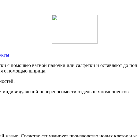
укты
тки с помощью ватной палочки или салфетки и оставляют до по
ния с помощью шприца.
ностей.
ем индивидуальной непереносимости отдельных компонентов.
 мазью. Средство стимулирует производство новых клеток и ко