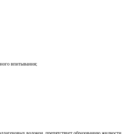
лного впитывания;
ллагеновых волокон, препятствует образованию жидкости,