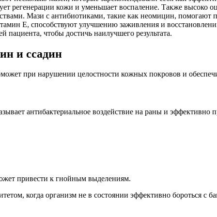
вует регенерации кожи и уменьшает воспаление. Также высоко оц
вами. Мази с антибиотиками, такие как неомицин, помогают п
тамин E, способствуют улучшению заживления и восстановлени
й пациента, чтобы достичь наилучшего результата.
ин и ссадин
поможет при нарушении целостности кожных покровов и обеспеч
казывает антибактериальное воздействие на раны и эффективно 
может привести к гнойным выделениям.
етом, когда организм не в состоянии эффективно бороться с ба