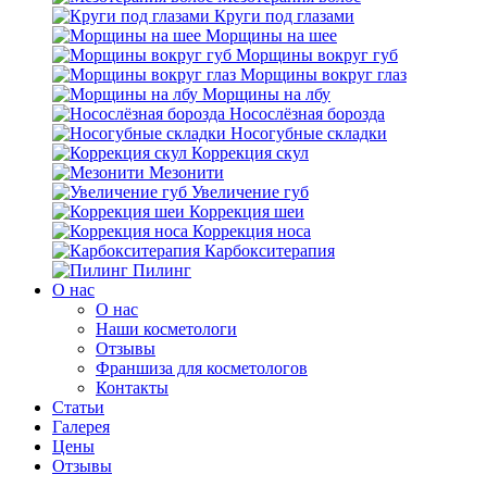
Круги под глазами
Морщины на шее
Морщины вокруг губ
Морщины вокруг глаз
Морщины на лбу
Носослёзная борозда
Носогубные складки
Коррекция скул
Мезонити
Увеличение губ
Коррекция шеи
Коррекция носа
Карбокситерапия
Пилинг
O нас
O нас
Наши косметологи
Отзывы
Франшиза для косметологов
Контакты
Статьи
Галерея
Цены
Отзывы