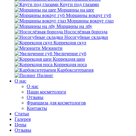
Круги под глазами
Морщины на шее
Морщины вокруг губ
Морщины вокруг глаз
Морщины на лбу
Носослёзная борозда
Носогубные складки
Коррекция скул
Мезонити
Увеличение губ
Коррекция шеи
Коррекция носа
Карбокситерапия
Пилинг
O нас
O нас
Наши косметологи
Отзывы
Франшиза для косметологов
Контакты
Статьи
Галерея
Цены
Отзывы