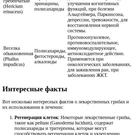
гребенчатый
эринацины,
улучшения когнитивных
(Hericium
полисахариды
функций, при болезни
erinaceus)
Альцгеймера, Паркинсона,
депрессии, тревожности, для
восстановления нервной
системы.
Противоопухолевое,
противовоспалительное,
Веселка
иммуномодулирующее,
Полисахариды,
обыкновенная
антиоксидантное действие.
фитостероиды,
(Phallus
Применяется при
алкалоиды
impudicus)
онкологических заболеваниях,
для заживления ран, при
заболеваниях ЖКТ.
Интересные факты
Вот несколько интересных фактов о лекарственных грибах и
их использовании в лечении:
Регенерация клеток
: Некоторые лекарственные грибы,
такие как рейши (Ganoderma lucidum), содержат
полисахариды и тритерпены, которые могут
способствовать регенерации клеток и укреплению