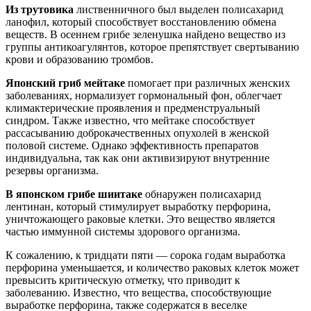
Из трутовика
лиственничного был выделен полисахарид
ланофил, который способствует восстановлению обмена
веществ. В осеннем грибе зеленушка найдено вещество из
группы антикоагулянтов, которое препятствует свертыванию
крови и образованию тромбов.
Японский гриб мейтаке
помогает при различных женских
заболеваниях, нормализует гормональный фон, облегчает
климактерические проявления и предменструальный
синдром. Также известно, что мейтаке способствует
рассасыванию доброкачественных опухолей в женской
половой системе. Однако эффективность препаратов
индивидуальна, так как они активизируют внутренние
резервы организма.
В японском грибе шиитаке
обнаружен полисахарид
лентинан, который стимулирует выработку перфорина,
уничтожающего раковые клетки. Это вещество является
частью иммунной системы здорового организма.
К сожалению, к тридцати пяти — сорока годам выработка
перфорина уменьшается, и количество раковых клеток может
превысить критическую отметку, что приводит к
заболеванию. Известно, что вещества, способствующие
выработке перфорина, также содержатся в веселке