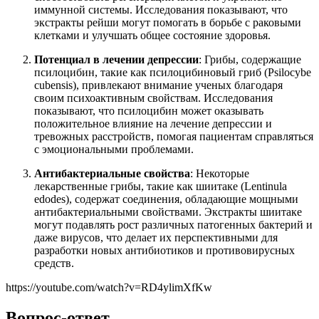
иммунной системы. Исследования показывают, что
экстракты рейши могут помогать в борьбе с раковыми
клетками и улучшать общее состояние здоровья.
Потенциал в лечении депрессии
: Грибы, содержащие
псилоцибин, такие как псилоцибиновый гриб (Psilocybe
cubensis), привлекают внимание ученых благодаря
своим психоактивным свойствам. Исследования
показывают, что псилоцибин может оказывать
положительное влияние на лечение депрессии и
тревожных расстройств, помогая пациентам справляться
с эмоциональными проблемами.
Антибактериальные свойства
: Некоторые
лекарственные грибы, такие как шиитаке (Lentinula
edodes), содержат соединения, обладающие мощными
антибактериальными свойствами. Экстракты шиитаке
могут подавлять рост различных патогенных бактерий и
даже вирусов, что делает их перспективными для
разработки новых антибиотиков и противовирусных
средств.
https://youtube.com/watch?v=RD4ylimXfKw
Вопрос-ответ