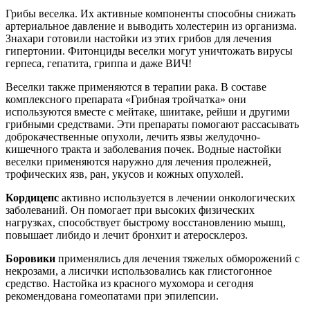
Грибы веселка. Их активные компоненты способны снижать
артериальное давление и выводить холестерин из организма.
Знахари готовили настойки из этих грибов для лечения
гипертонии. Фитонциды веселки могут уничтожать вирусы
герпеса, гепатита, гриппа и даже ВИЧ!
Веселки также применяются в терапии рака. В составе
комплексного препарата «Грибная тройчатка» они
используются вместе с мейтаке, шиитаке, рейши и другими
грибными средствами. Эти препараты помогают рассасывать
доброкачественные опухоли, лечить язвы желудочно-
кишечного тракта и заболевания почек. Водные настойки
веселки применяются наружно для лечения пролежней,
трофических язв, ран, укусов и кожных опухолей.
Кордицепс
активно используется в лечении онкологических
заболеваний. Он помогает при высоких физических
нагрузках, способствует быстрому восстановлению мышц,
повышает либидо и лечит бронхит и атеросклероз.
Боровики
применялись для лечения тяжелых обморожений с
некрозами, а лисички использовались как глистогонное
средство. Настойка из красного мухомора и сегодня
рекомендована гомеопатами при эпилепсии.