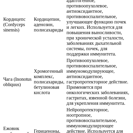
адаптогенное,
противоопухолевое,
антиоксидантное,
противовоспалительное,
Кордицепс
Кордицепин,
улучшающее функцию почек
(Cordyceps
аденозин,
и легких. Используется для
sinensis)
полисахариды
повышения выносливости,
при хронической усталости,
заболеваниях дыхательной
системы, почек, для
поддержки иммунитета.
Противоопухолевое,
противовоспалительное,
Хромогенный
иммуномодулирующее,
комплекс,
антиоксидантное,
Чага (Inonotus
полисахариды,
гастропротекторное действие.
obliquus)
бетулиновая
Применяется при
кислота
онкологических заболеваниях,
гастритах, язвенной болезни,
для укрепления иммунитета.
Нейропротекторное,
ноотропное,
противовоспалительное,
иммуномодулирующее
Ежовик
Гериценоны,
действие. Используется для