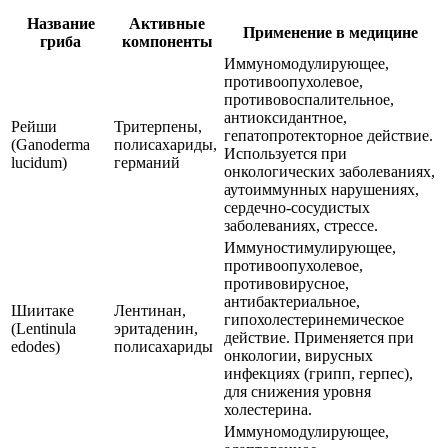
Название
Активные
Применение в медицине
гриба
компоненты
Иммуномодулирующее,
противоопухолевое,
противовоспалительное,
антиоксидантное,
Рейши
Тритерпены,
гепатопротекторное действие.
(Ganoderma
полисахариды,
Используется при
lucidum)
германий
онкологических заболеваниях,
аутоиммунных нарушениях,
сердечно-сосудистых
заболеваниях, стрессе.
Иммуностимулирующее,
противоопухолевое,
противовирусное,
антибактериальное,
Шиитаке
Лентинан,
гипохолестеринемическое
(Lentinula
эритаденин,
действие. Применяется при
edodes)
полисахариды
онкологии, вирусных
инфекциях (грипп, герпес),
для снижения уровня
холестерина.
Иммуномодулирующее,