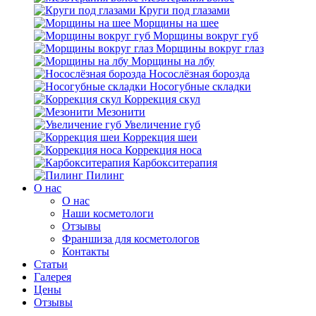
Круги под глазами
Морщины на шее
Морщины вокруг губ
Морщины вокруг глаз
Морщины на лбу
Носослёзная борозда
Носогубные складки
Коррекция скул
Мезонити
Увеличение губ
Коррекция шеи
Коррекция носа
Карбокситерапия
Пилинг
O нас
O нас
Наши косметологи
Отзывы
Франшиза для косметологов
Контакты
Статьи
Галерея
Цены
Отзывы