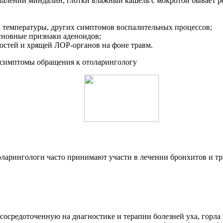
спалении миндалин, глотки влажный кашель с мокротой бывает р
й температуры, других симптомов воспалительных процессов;
основные признаки аденоидов;
остей и хрящей ЛОР-органов на фоне травм.
е симптомы обращения к отоларингологу
оларингологи часто принимают участи в лечении бронхитов и тр
осредоточенную на диагностике и терапии болезней уха, горла 