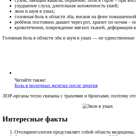
сухой, лающий кашель, першение, боль в горле – при во
ухудшение слуха, длительная заложенность ушей;
звон и шум в ушах;
головная боль в области лба, висков на фоне повышенно
ребёнок постоянно дышит через рот, храпит по ночам – 
кровотечения, повреждение мягких тканей, деформация к
Головная боль в области лба и шум в ушах — не единственны
Читайте также:
Боль в молочных железах после зачатия
ЛОР-органы тесно связаны с трахеями и бронхами, поэтому от
Интересные факты
Отоларингология представляет собой область медицины, с