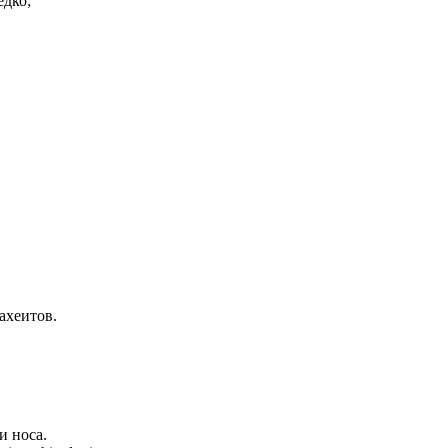
едко;
ахеитов.
и носа.