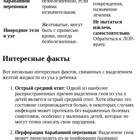
барабанной
безболезненной, если
повреждения,
перепонки
травма
назначение
незначительная.
лечения.
Не пытаться
Желтоватые, могут
извлечь
Инородное тело
быть с примесью
самостоятельно.
в ухе
крови, иногда
Обратиться к ЛОР-
безболезненные.
врачу.
Интересные факты
Вот несколько интересных фактов, связанных с выделением
желтой жидкости из уха у ребенка:
Острый средний отит
: Одной из наиболее
распространенных причин выделения гноя из уха у
детей является острый средний отит. Хотя обычно это
состояние сопровождается болью, в некоторых случаях
инфекция может протекать без выраженных болевых
симптомов, особенно у маленьких детей, которые не
могут точно описать свои ощущения.
Перфорация барабанной перепонки
: Выделение гноя
может происходить из-за перфорации (разрыва)