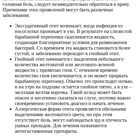
головная боль, следует незамедлительно обратиться к врачу.
Причинами этих проявлений могут быть различные
заболевания:
Экссудативный отит возникает, когда инфекция из
носоглотки проникает в ухо. В результате на слизистой
барабанной перепонки скапливается жидкость,
создающая благоприятные условия для размножения
бактерий. Со временем эта жидкость становится более
густой, и заболевание переходит в гнойный отит.
Гнойный отит начинается с выделения небольшого
количества желтоватой или желтовато-зеленой
жидкости с примесью гноя. С течением времени
количество гноя увеличивается, и он может прорвать
барабанную перепонку. Обычно это происходит ночью,
и на утро на подушке остается гнойное пятно, а в ухе –
засохшая желтая корочка. Такой исход может быть
опасен и негативно сказаться на слухе, поэтому важно
своевременно установить диагноз и начать лечение.
Аллергическая форма отита проявляется обильными
выделениями желтоватого цвета, но при этом
отсутствует боль, могут наблюдаться зуд и отечность
ушных проходов. Для лечения назначаются
антигистаминные препараты.