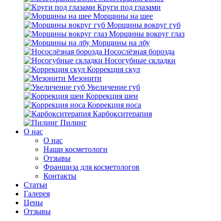
Круги под глазами
Морщины на шее
Морщины вокруг губ
Морщины вокруг глаз
Морщины на лбу
Носослёзная борозда
Носогубные складки
Коррекция скул
Мезонити
Увеличение губ
Коррекция шеи
Коррекция носа
Карбокситерапия
Пилинг
O нас
O нас
Наши косметологи
Отзывы
Франшиза для косметологов
Контакты
Статьи
Галерея
Цены
Отзывы