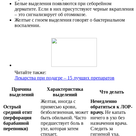
Белые выделения появляются при себорейном
дерматите. Если в них присутствуют черные вкрапления
– это сигнализирует об отомикозе.
Желтые с гноем выделения говорят о бактериальном
воспалении.
Читайте также:
Лекарства при подагре – 15 лучших препаратов
Причина
Характеристика
Что делать
выделений
выделений
Желтая, иногда с
Немедленно
Острый
примесью крови,
обратиться к ЛОР-
средний отит
безболезненная, может
врачу.
Не капать
(перфорация
быть обильной. Часто
ничего в ухо без
барабанной
предшествует боль в
назначения врача.
перепонки)
ухе, которая затем
Следить за
стихает.
гигиеной уха.