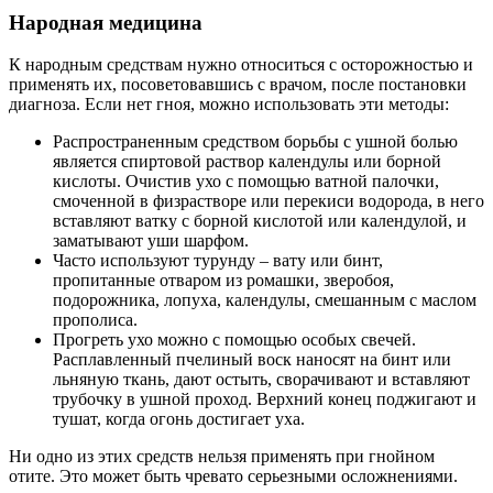
Народная медицина
К народным средствам нужно относиться с осторожностью и
применять их, посоветовавшись с врачом, после постановки
диагноза. Если нет гноя, можно использовать эти методы:
Распространенным средством борьбы с ушной болью
является спиртовой раствор календулы или борной
кислоты. Очистив ухо с помощью ватной палочки,
смоченной в физрастворе или перекиси водорода, в него
вставляют ватку с борной кислотой или календулой, и
заматывают уши шарфом.
Часто используют турунду – вату или бинт,
пропитанные отваром из ромашки, зверобоя,
подорожника, лопуха, календулы, смешанным с маслом
прополиса.
Прогреть ухо можно с помощью особых свечей.
Расплавленный пчелиный воск наносят на бинт или
льняную ткань, дают остыть, сворачивают и вставляют
трубочку в ушной проход. Верхний конец поджигают и
тушат, когда огонь достигает уха.
Ни одно из этих средств нельзя применять при гнойном
отите. Это может быть чревато серьезными осложнениями.