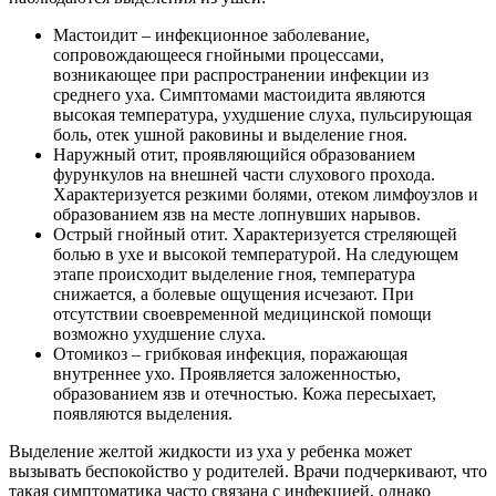
Мастоидит – инфекционное заболевание,
сопровождающееся гнойными процессами,
возникающее при распространении инфекции из
среднего уха. Симптомами мастоидита являются
высокая температура, ухудшение слуха, пульсирующая
боль, отек ушной раковины и выделение гноя.
Наружный отит, проявляющийся образованием
фурункулов на внешней части слухового прохода.
Характеризуется резкими болями, отеком лимфоузлов и
образованием язв на месте лопнувших нарывов.
Острый гнойный отит. Характеризуется стреляющей
болью в ухе и высокой температурой. На следующем
этапе происходит выделение гноя, температура
снижается, а болевые ощущения исчезают. При
отсутствии своевременной медицинской помощи
возможно ухудшение слуха.
Отомикоз – грибковая инфекция, поражающая
внутреннее ухо. Проявляется заложенностью,
образованием язв и отечностью. Кожа пересыхает,
появляются выделения.
Выделение желтой жидкости из уха у ребенка может
вызывать беспокойство у родителей. Врачи подчеркивают, что
такая симптоматика часто связана с инфекцией, однако