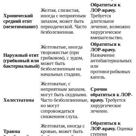
Обратиться к
Желтая, слизистая,
ЛОР-врачу.
Хронический
иногда с неприятным
Требуется
средний отит
запахом, может быть
длительное
(мезотимпанит)
периодической. Часто
лечение, возможно
безболезненная.
хирургическое
вмешательство.
Обратиться к
Желтоватые, иногда
ЛОР-врачу.
творожистые (при
Наружный отит
Назначение
грибковом), с зудом,
(грибковый или
антибактериальных
может быть
бактериальный)
или
безболезненным на
противогрибковых
начальных стадиях.
капель.
Желтоватые, с
неприятным запахом,
Срочно
могут быть скудными.
обратиться к ЛОР-
Холестеатома
Часто безболезненные,
врачу.
Требуется
но могут
хирургическое
сопровождаться
лечение.
снижением слуха.
Обратиться к
Желтоватая, иногда с
ЛОР-врачу.
Оценка
Травма
кровью, может быть
степени