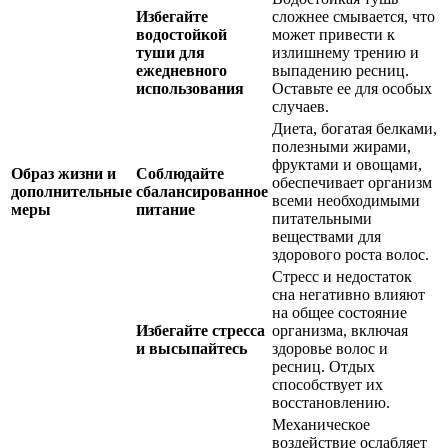
Избегайте
сложнее смывается, что
водостойкой
может привести к
туши для
излишнему трению и
ежедневного
выпадению ресниц.
использования
Оставьте ее для особых
случаев.
Диета, богатая белками,
полезными жирами,
фруктами и овощами,
Образ жизни и
Соблюдайте
обеспечивает организм
дополнительные
сбалансированное
всеми необходимыми
меры
питание
питательными
веществами для
здорового роста волос.
Стресс и недостаток
сна негативно влияют
на общее состояние
Избегайте стресса
организма, включая
и высыпайтесь
здоровье волос и
ресниц. Отдых
способствует их
восстановлению.
Механическое
воздействие ослабляет