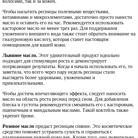
волосами, так и за кожей.
Чтобы насытить ресницы полезными веществами,
витаминами и микроэлементами, достаточно просто нанести
масло и оставить его на час. Рекомендуется использовать
касторовое масло не менее трех раз. Для поддержания
ухоженного внешнего вида также стоит обратить внимание на
гиалуроновую кислоту, которая станет настоящим
помощником для вашей кожи.
Льняное масло.
Этот удивительный продукт идеально
подходит для стимуляции роста и демонстрирует
потрясающие результаты. Когда я начала использовать его, то
заметила, что всего через пару недель ресницы стали
выглядеть более здоровыми, ухоженными и
привлекательными.
Чтобы достичь впечатляющего эффекта, следует наносить
масло на область роста ресниц перед сном. Для добавления
блеска и густоты рекомендуется смешивать его с касторовым,
пшеничным и миндальным маслами. Такой коктейль также
укрепит брови.
Розовое масло
придаст ресницам сияние. Это косметическое
средство поможет устранить сухость и справиться с
раздражением нежной кожи век. Кроме того, оно значительно