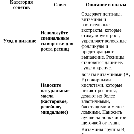
Категория
Совет
Описание и польза
советов
Содержат пептиды,
витамины и
растительные
экстракты, которые
Используйте
стимулируют рост,
специальные
Уход и питание
укрепляют волосяные
сыворотки для
фолликулы и
роста ресниц
предотвращают
выпадение. Ресницы
становятся длиннее,
гуще и крепче.
Богаты витаминами (А,
Е) и жирными
Наносите
кислотами, которые
натуральные
питают ресницы,
масла
делают их более
(касторовое,
эластичными,
репейное,
блестящими и менее
миндальное)
ломкими. Наносить
лучше на ночь чистой
щеточкой от туши.
Витамины группы B,