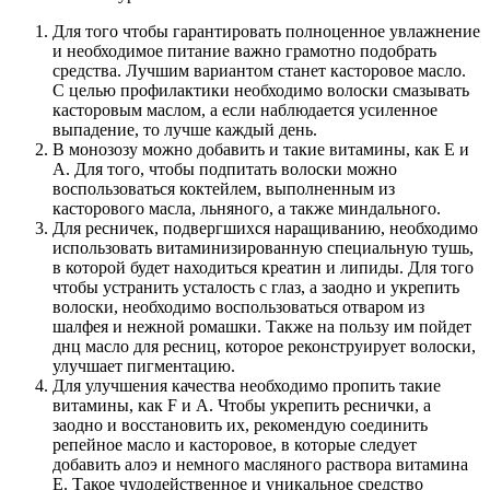
Для того чтобы гарантировать полноценное увлажнение
и необходимое питание важно грамотно подобрать
средства. Лучшим вариантом станет касторовое масло.
С целью профилактики необходимо волоски смазывать
касторовым маслом, а если наблюдается усиленное
выпадение, то лучше каждый день.
В монозозу можно добавить и такие витамины, как Е и
А. Для того, чтобы подпитать волоски можно
воспользоваться коктейлем, выполненным из
касторового масла, льняного, а также миндального.
Для ресничек, подвергшихся наращиванию, необходимо
использовать витаминизированную специальную тушь,
в которой будет находиться креатин и липиды. Для того
чтобы устранить усталость с глаз, а заодно и укрепить
волоски, необходимо воспользоваться отваром из
шалфея и нежной ромашки. Также на пользу им пойдет
днц масло для ресниц, которое реконструирует волоски,
улучшает пигментацию.
Для улучшения качества необходимо пропить такие
витамины, как F и А. Чтобы укрепить реснички, а
заодно и восстановить их, рекомендую соединить
репейное масло и касторовое, в которые следует
добавить алоэ и немного масляного раствора витамина
Е. Такое чудодейственное и уникальное средство