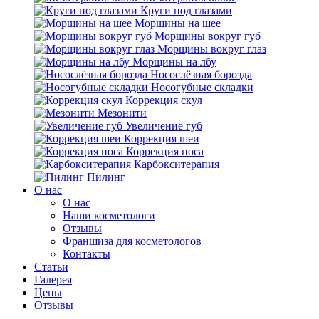
Круги под глазами
Морщины на шее
Морщины вокруг губ
Морщины вокруг глаз
Морщины на лбу
Носослёзная борозда
Носогубные складки
Коррекция скул
Мезонити
Увеличение губ
Коррекция шеи
Коррекция носа
Карбокситерапия
Пилинг
O нас
O нас
Наши косметологи
Отзывы
Франшиза для косметологов
Контакты
Статьи
Галерея
Цены
Отзывы