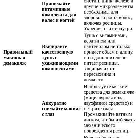
биотин, цинк, железо и
Принимайте
другие микроэлементы
витаминные
необходимы для
комплексы для
здорового роста волос,
волос и ногтей
включая ресницы.
Укрепляют их изнутри.
Тушь с витаминами,
кератином или
Выбирайте
пантенолом не только
Правильный
качественную
придает объем и длину,
макияж и
тушь с
но и дополнительно
демакияж
ухаживающими
питает ресницы,
компонентами
защищая их от
пересыхания и
ломкости.
Используйте мягкие
средства для демакияжа
(мицеллярная вода,
Аккуратно
двухфазное средство) и
снимайте макияж
не трите глаза.
с глаз
Промакивайте ватным
диском, чтобы избежать
механического
повреждения ресниц.
Водостойкая тушь