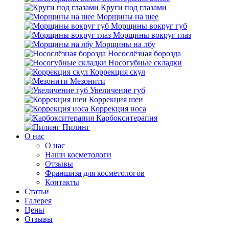
Круги под глазами
Морщины на шее
Морщины вокруг губ
Морщины вокруг глаз
Морщины на лбу
Носослёзная борозда
Носогубные складки
Коррекция скул
Мезонити
Увеличение губ
Коррекция шеи
Коррекция носа
Карбокситерапия
Пилинг
O нас
O нас
Наши косметологи
Отзывы
Франшиза для косметологов
Контакты
Статьи
Галерея
Цены
Отзывы