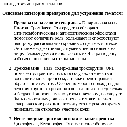
последствиями травм и ударов.
Основные категории препаратов для устранения гематом:
Препараты на основе гепарина
– Гепариновая мазь,
Лиотон, Тромблесс. Эти средства обладают
антитромботическим и антисептическим эффектами,
помогают облегчить боль, охлаждают и способствуют
быстрому рассасыванию кровяных сгустков и отеков.
Они также эффективны для уменьшения синяков на
лице. Рекомендуется использовать их 4–5 раз в день,
избегая нанесения на открытые раны.
Троксевазин
– мазь, содержащая троксерутин. Она
помогает устранить ломкость сосудов, отечность и
воспалительные процессы, а также предотвращает
образование гематом. Особенно хорошо подходит для
лечения крупных кровоподтеков на ногах, предплечьях
и бедрах. Наносить нужно утром и вечером, но следует
быть осторожным, так как препарат может вызвать
аллергические реакции, поэтому его не рекомендуется
применять на открытых участках кожи.
Нестероидные противовоспалительные средства
–
Диклофенак, Кетопрофен. Эти мази способствуют