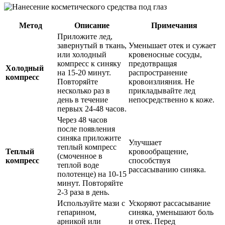
Метод
Описание
Примечания
Приложите лед,
завернутый в ткань,
Уменьшает отек и сужает
или холодный
кровеносные сосуды,
компресс к синяку
предотвращая
Холодный
на 15-20 минут.
распространение
компресс
Повторяйте
кровоизлияния. Не
несколько раз в
прикладывайте лед
день в течение
непосредственно к коже.
первых 24-48 часов.
Через 48 часов
после появления
синяка приложите
Улучшает
теплый компресс
Теплый
кровообращение,
(смоченное в
компресс
способствуя
теплой воде
рассасыванию синяка.
полотенце) на 10-15
минут. Повторяйте
2-3 раза в день.
Используйте мази с
Ускоряют рассасывание
гепарином,
синяка, уменьшают боль
арникой или
и отек. Перед