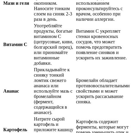
Мази и гели
окопником.
использованием
Наносите тонким
проконсультируйтесь с
слоем на синяк 2-3
врачом, особенно при
раза в день.
наличии аллергии.
Употребляйте
продукты, богатые
Витамин С укрепляет
витамином С
стенки кровеносных
(цитрусовые, киви,
сосудов, что может
Витамин С
болгарский перец),
помочь предотвратить
или принимайте
появление синяков и
витаминные
ускорить их заживление.
добавки.
Прикладывайте к
синяку тонкий
ломтик свежего
Бромелайн обладает
ананаса или
противовоспалительными
Ананас
используйте мазь с
свойствами и может
бромелайном
ускорить рассасывание
(фермент,
синяка.
содержащийся в
ананасе).
Натрите сырой
Картофель содержит
картофель и
ферменты, которые могут
Картофель
приложите кашицу
помочь уменьшить отек и