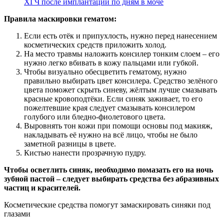
ХГЧ после имплантации по дням в моче
Правила маскировки гематом:
Если есть отёк и припухлость, нужно перед нанесением
косметических средств приложить холод.
На место травмы наложить консилер тонким слоем – его
нужно легко вбивать в кожу пальцами или губкой.
Чтобы визуально обесцветить гематому, нужно
правильно выбирать цвет консилера. Средство зелёного
цвета поможет скрыть синеву, жёлтым лучше смазывать
красные кровоподтёки. Если синяк заживает, то его
пожелтевшие края следует смазывать консилером
голубого или бледно-фиолетового цвета.
Выровнять тон кожи при помощи основы под макияж,
накладывать её нужно на всё лицо, чтобы не было
заметной разницы в цвете.
Кистью нанести прозрачную пудру.
Чтобы осветлить синяк, необходимо помазать его на ночь
зубной пастой – следует выбирать средства без абразивных
частиц и красителей.
Косметические средства помогут замаскировать синяки под
глазами