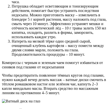
часа.
Петрушка обладает осветляющим и тонизирующим
действием, помогает быстро устранить последствия
недосыпа. Можно приготовить маску – измельчить в
блендере 5 г корней растения, массу наложить под глаза,
смыть через 10 минут. Эффективно устраняет мешки и
отёчность косметический лёд – 10 г травы залить 150 мл
кипятка, охладить, разлить в формы, заморозить,
использовать каждое утро.
Натереть на мелкой тёрке один средний сырой,
очищенный клубень картофеля – массу помести между
двумя слоями марли, положить на глаза.
Продолжительность процедуры – 10 минут.
Компрессы с черным и зеленым чаем помогут избавиться от
синяков под глазами от недосыпания
Чтобы предотвратить появление тёмных кругов под глазами,
нужно каждый вечер делать массаж – ватные диски смочить в
тёплом ромашковом настое или зелёном чае, капнуть 2–3
капли миндально масла. Втирать средство по массажным
линиям на протяжении 4–5 минут.