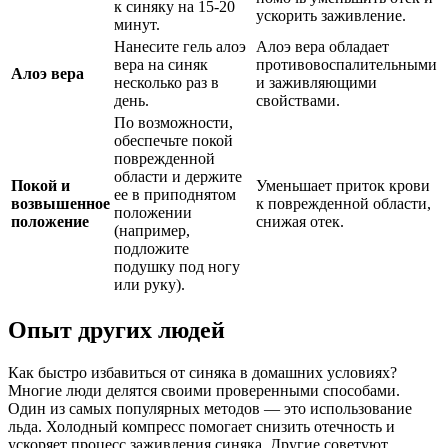
к синяку на 15-20
ускорить заживление.
минут.
Нанесите гель алоэ
Алоэ вера обладает
вера на синяк
противовоспалительными
Алоэ вера
несколько раз в
и заживляющими
день.
свойствами.
По возможности,
обеспечьте покой
поврежденной
области и держите
Покой и
Уменьшает приток крови
ее в приподнятом
возвышенное
к поврежденной области,
положении
положение
снижая отек.
(например,
подложите
подушку под ногу
или руку).
Опыт других людей
Как быстро избавиться от синяка в домашних условиях?
Многие люди делятся своими проверенными способами.
Один из самых популярных методов — это использование
льда. Холодный компресс помогает снизить отечность и
ускоряет процесс заживления синяка. Другие советуют