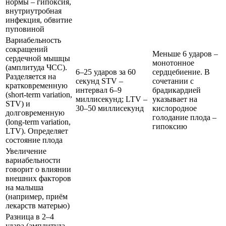
нормы – гипоксия,
внутриутробная
инфекция, обвитие
пуповиной
Вариабельность
сокращений
Меньше 6 ударов –
сердечной мышцы
монотонное
(амплитуда ЧСС).
6–25 ударов за 60
сердцебиение. В
Разделяется на
секунд STV –
сочетании с
кратковременную
интервал 6–9
брадикардией
(short-term variation,
миллисекунд; LTV –
указывает на
STV) и
30–50 миллисекунд
кислородное
долговременную
голодание плода –
(long-term variation,
гипоксию
LTV). Определяет
состояние плода
Увеличение
вариабельности
говорит о влиянии
внешних факторов
на малыша
(например, приём
лекарств матерью)
Разница в 2–4
удара (амплитуда