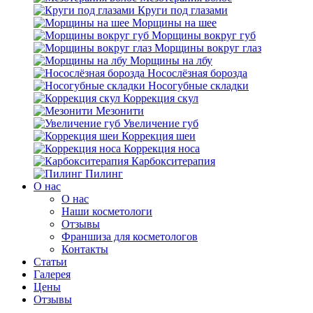
Круги под глазами
Морщины на шее
Морщины вокруг губ
Морщины вокруг глаз
Морщины на лбу
Носослёзная борозда
Носогубные складки
Коррекция скул
Мезонити
Увеличение губ
Коррекция шеи
Коррекция носа
Карбокситерапия
Пилинг
O нас
O нас
Наши косметологи
Отзывы
Франшиза для косметологов
Контакты
Статьи
Галерея
Цены
Отзывы