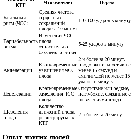
Что означает
Норма
КТГ
Средняя частота
Базальный
сердечных
110-160 ударов в минуту
ритм (ЧСС)
сокращений
плода за 10 минут
Изменения ЧСС
Вариабельность
плода
5-25 ударов в минуту
ритма
относительно
базального ритма
2 и более за 20 минут,
Кратковременные
продолжительностью не
Акцелерации
увеличения ЧСС
менее 15 секунд и
плода
амплитудой не менее 15
ударов в минуту
Кратковременные
Отсутствие или редкие,
Децелерации
замедления ЧСС
неглубокие, связанные с
плода
шевелениями плода
Количество
Шевеления
движений плода,
2 и более за 20 минут
плода
регистрируемых
КТГ
Опыт других людей