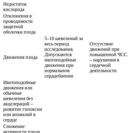
Недостаток
кислорода
Отклонения в
проводимости
защитной
оболочки плода
5–10 шевелений за
весь период
Отсутствие
исследования.
движений при
Допускаются
повышенной ЧСС
Движения плода
икотоподобные
– нарушения в
движения при
сердечной
нормальном
деятельности
сердцебиении
Икотоподобные
движения или
обычные
шевеления без
акцелераций –
развитие гипоксии
или аномалий в
сердце
Снижение
активности плода