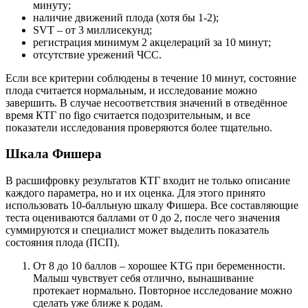
минуту;
наличие движений плода (хотя бы 1-2);
SVT – от 3 миллисекунд;
регистрация минимум 2 акцелераций за 10 минут;
отсутствие урежений ЧСС.
Если все критерии соблюдены в течение 10 минут, состояние
плода считается нормальным, и исследование можно
завершить. В случае несоответствия значений в отведённое
время КТГ по figo считается подозрительным, и все
показатели исследования проверяются более тщательно.
Шкала Фишера
В расшифровку результатов КТГ входит не только описание
каждого параметра, но и их оценка. Для этого принято
использовать 10-балльную шкалу Фишера. Все составляющие
теста оцениваются баллами от 0 до 2, после чего значения
суммируются и специалист может выделить показатель
состояния плода (ПСП).
От 8 до 10 баллов – хорошее KTG при беременности.
Малыш чувствует себя отлично, вынашивание
протекает нормально. Повторное исследование можно
сделать уже ближе к родам.