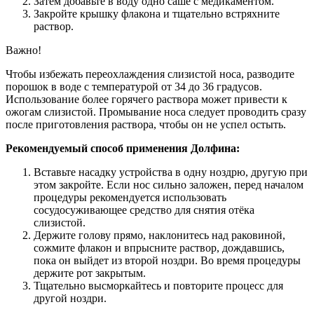
Затем добавьте в воду одно саше с медикаментом.
Закройте крышку флакона и тщательно встряхните
раствор.
Важно!
Чтобы избежать переохлаждения слизистой носа, разводите
порошок в воде с температурой от 34 до 36 градусов.
Использование более горячего раствора может привести к
ожогам слизистой. Промывание носа следует проводить сразу
после приготовления раствора, чтобы он не успел остыть.
Рекомендуемый способ применения Долфина:
Вставьте насадку устройства в одну ноздрю, другую при
этом закройте. Если нос сильно заложен, перед началом
процедуры рекомендуется использовать
сосудосуживающее средство для снятия отёка
слизистой.
Держите голову прямо, наклонитесь над раковиной,
сожмите флакон и впрысните раствор, дождавшись,
пока он выйдет из второй ноздри. Во время процедуры
держите рот закрытым.
Тщательно высморкайтесь и повторите процесс для
другой ноздри.