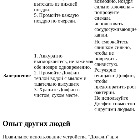
возможно, ноздря
вытекать из нижней
сильно заложена –
ноздри.
попробуйте
5. Промойте каждую
сначала
ноздрю по очереди.
использовать
сосудосуживающие
капли.
Не сморкайтесь
слишком сильно,
чтобы не
1. Аккуратно
повредить
высморкайтесь, не зажимая
слизистую.
обе ноздри одновременно.
Регулярно
2. Промойте Долфин
Завершение
очищайте Долфин,
теплой водой с мылом и
чтобы
тщательно высушите.
предотвратить рост
3. Храните Долфин в
бактерий.
чистом, сухом месте.
Не используйте
Долфин совместно
с другими людьми.
Опыт других людей
Правильное использование устройства “Долфин” для