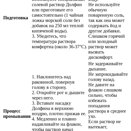
солевой раствор Долфин
Не используйте
или приготовьте его
обычную
самостоятельно (1 чайная
поваренную соль,
Подготовка
ложка морской соли без
так как она может
добавок на 250 мл теплой
содержать йод и
кипяченой воды).
другие добавки.
3. Убедитесь, что
Слишком горячий
температура раствора
или холодный
комфортна (около 36-37°C).
раствор может
вызвать
дискомфорт.
Не задерживайте
дыхание.
Не запрокидывайте
1. Наклонитесь над
голову назад.
раковиной, повернув
Не давите на
голову в сторону.
флакон слишком
2. Откройте рот и дышите
сильно, чтобы
через него.
избежать
3. Вставьте насадку
попадания
Долфина в верхнюю
Процесс
раствора в среднее
ноздрю, плотно прижав ее.
промывания
ухо.
4. Медленно и плавно
Если раствор не
надавливайте на флакон,
вытекает,
чтобы раствор начал