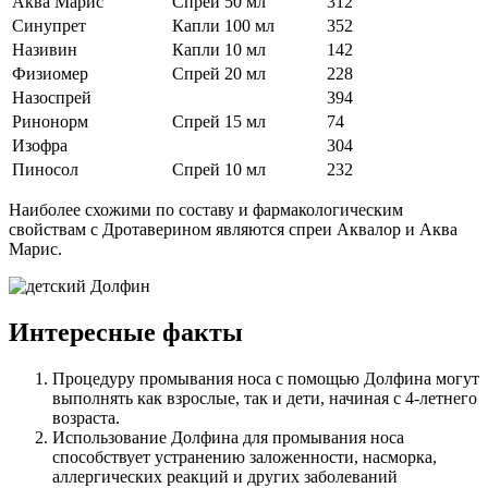
Аква Марис
Спрей 50 мл
312
Синупрет
Капли 100 мл
352
Називин
Капли 10 мл
142
Физиомер
Спрей 20 мл
228
Назоспрей
394
Ринонорм
Спрей 15 мл
74
Изофра
304
Пиносол
Спрей 10 мл
232
Наиболее схожими по составу и фармакологическим
свойствам с Дротаверином являются спреи Аквалор и Аква
Марис.
Интересные факты
Процедуру промывания носа с помощью Долфина могут
выполнять как взрослые, так и дети, начиная с 4-летнего
возраста.
Использование Долфина для промывания носа
способствует устранению заложенности, насморка,
аллергических реакций и других заболеваний