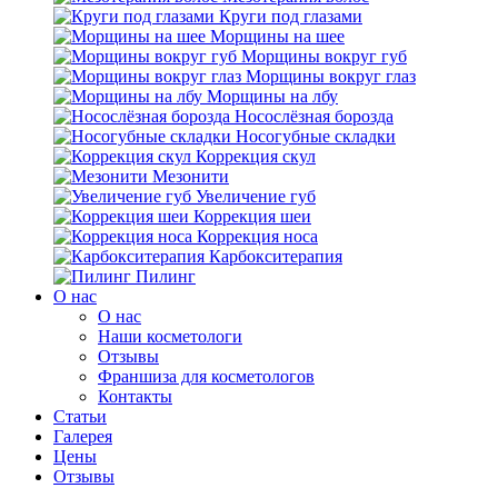
Круги под глазами
Морщины на шее
Морщины вокруг губ
Морщины вокруг глаз
Морщины на лбу
Носослёзная борозда
Носогубные складки
Коррекция скул
Мезонити
Увеличение губ
Коррекция шеи
Коррекция носа
Карбокситерапия
Пилинг
O нас
O нас
Наши косметологи
Отзывы
Франшиза для косметологов
Контакты
Статьи
Галерея
Цены
Отзывы