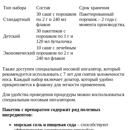
Тип набора
Состав
Срок хранения
30 саше с порошком
Пакетированный
Стандартный
по 2 г и 240 мл
порошок – 2 года с
флакон
момента производства.
30 пакетиков с
Детский
порошком по 1 г и
120 мл бутылочка
10 саше с лечебным
Экономический
порошком по 2 г и
240 мл флакон
Также доступен специальный носовой ингалятор, который
рекомендуется использовать с 7 лет для снятия заложенности
носа. Каждый набор включает дозатор, который удобно
прикрепляется к флакону для легкости применения.
Для удобства проведения процедуры можно воспользоваться
специальным носовым ингалятором.
Пакетик с препаратом содержит ряд полезных
ингредиентов:
морская соль и пищевая сода
– способствуют
эффективному уничтожению микробов;