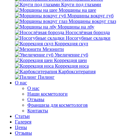
Круги под глазами
Морщины на шее
Морщины вокруг губ
Морщины вокруг глаз
Морщины на лбу
Носослёзная борозда
Носогубные складки
Коррекция скул
Мезонити
Увеличение губ
Коррекция шеи
Коррекция носа
Карбокситерапия
Пилинг
O нас
O нас
Наши косметологи
Отзывы
Франшиза для косметологов
Контакты
Статьи
Галерея
Цены
Отзывы