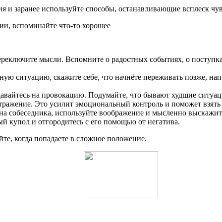
я и заранее используйте способы, останавливающие всплеск чув
ии, вспоминайте что-то хорошее
 переключите мысли. Вспомните о радостных событиях, о поступк
ную ситуацию, скажите себе, что начнёте переживать позже, нап
вайтесь на провокацию. Подумайте, что бывают худшие ситуаци
тражение. Это усилит эмоциональный контроль и поможет взять 
на собеседника, используйте воображение и мысленно выскажите 
ый купол и отгородитесь с его помощью от негатива.
те, когда попадаете в сложное положение.