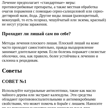
Лечение предполагает «стандартные» меры:
противогрибковые препараты, а также местная обработка
очагов поражения с помощью серно-салициловой или серно-
дегтярной мази, йода. Другие виды лишая (разноцветный,
мокнущий, то есть псориаз, чешуйчатый или экзема, красный)
не несут угрозы заражения.
Проходит ли лишай сам по себе?
Методы лечения плоского лишая. Плоский лишай на коже
часто проходит самостоятельно, правда выздоровление
занимает длительное время. Если болезнь поражает слизистые
оболочки, она, как правило, более устойчива к лечению и
склонна к рецидивам.
Советы
СОВЕТ №1
Используйте натуральные антисептики, такие как масло
чайного дерева или экстракт календулы. Эти средства
обладают противовоспалительными и антимикробными
свойствами, что может помочь в борьбе с лишаем. Наносите
их на пораженные участки кожи несколько раз в день.