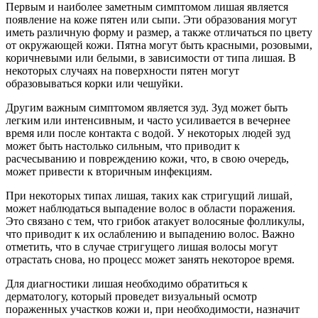
Первым и наиболее заметным симптомом лишая является
появление на коже пятен или сыпи. Эти образования могут
иметь различную форму и размер, а также отличаться по цвету
от окружающей кожи. Пятна могут быть красными, розовыми,
коричневыми или белыми, в зависимости от типа лишая. В
некоторых случаях на поверхности пятен могут
образовываться корки или чешуйки.
Другим важным симптомом является зуд. Зуд может быть
легким или интенсивным, и часто усиливается в вечернее
время или после контакта с водой. У некоторых людей зуд
может быть настолько сильным, что приводит к
расчесыванию и повреждению кожи, что, в свою очередь,
может привести к вторичным инфекциям.
При некоторых типах лишая, таких как стригущий лишай,
может наблюдаться выпадение волос в области поражения.
Это связано с тем, что грибок атакует волосяные фолликулы,
что приводит к их ослаблению и выпадению волос. Важно
отметить, что в случае стригущего лишая волосы могут
отрастать снова, но процесс может занять некоторое время.
Для диагностики лишая необходимо обратиться к
дерматологу, который проведет визуальный осмотр
пораженных участков кожи и, при необходимости, назначит