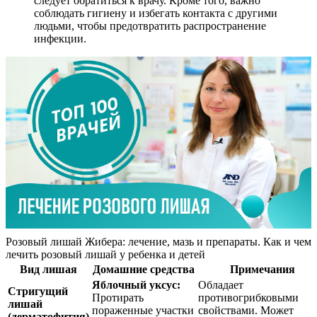
следует обратиться к врачу. Кроме того, важно
соблюдать гигиену и избегать контакта с другими
людьми, чтобы предотвратить распространение
инфекции.
Розовый лишай Жибера: лечение, мазь и препараты. Как и чем
лечить розовый лишай у ребенка и детей
Вид лишая
Домашние средства
Примечания
Яблочный уксус:
Обладает
Стригущий
Протирать
противогрибковыми
лишай
пораженные участки
свойствами. Может
(дерматофития)