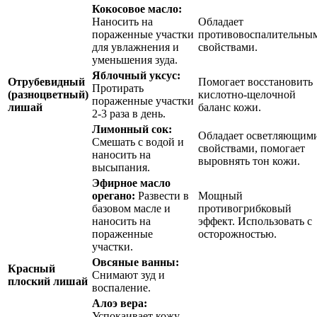
Кокосовое масло:
Наносить на
Обладает
пораженные участки
противовоспалительны
для увлажнения и
свойствами.
уменьшения зуда.
Яблочный уксус:
Отрубевидный
Помогает восстановить
Протирать
(разноцветный)
кислотно-щелочной
пораженные участки
лишай
баланс кожи.
2-3 раза в день.
Лимонный сок:
Обладает осветляющим
Смешать с водой и
свойствами, помогает
наносить на
выровнять тон кожи.
высыпания.
Эфирное масло
орегано:
Развести в
Мощный
базовом масле и
противогрибковый
наносить на
эффект. Использовать с
пораженные
осторожностью.
участки.
Овсяные ванны:
Красный
Снимают зуд и
плоский лишай
воспаление.
Алоэ вера:
Успокаивает кожу,