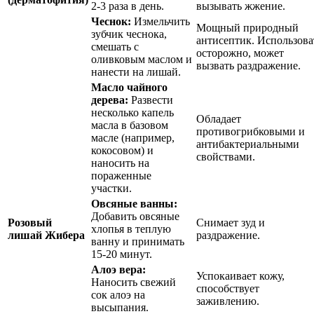
2-3 раза в день.
вызывать жжение.
Чеснок:
Измельчить
Мощный природный
зубчик чеснока,
антисептик. Использова
смешать с
осторожно, может
оливковым маслом и
вызвать раздражение.
нанести на лишай.
Масло чайного
дерева:
Развести
несколько капель
Обладает
масла в базовом
противогрибковыми и
масле (например,
антибактериальными
кокосовом) и
свойствами.
наносить на
пораженные
участки.
Овсяные ванны:
Добавить овсяные
Розовый
Снимает зуд и
хлопья в теплую
лишай Жибера
раздражение.
ванну и принимать
15-20 минут.
Алоэ вера:
Успокаивает кожу,
Наносить свежий
способствует
сок алоэ на
заживлению.
высыпания.