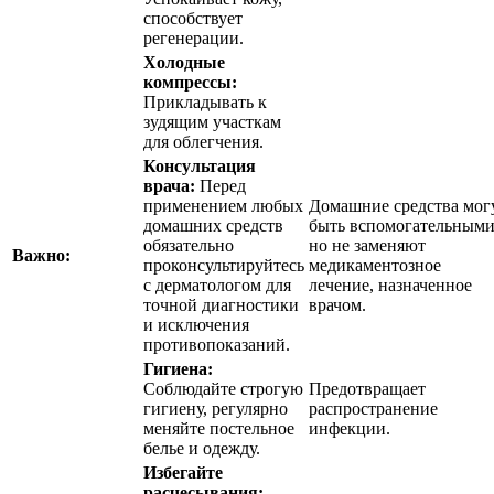
способствует
регенерации.
Холодные
компрессы:
Прикладывать к
зудящим участкам
для облегчения.
Консультация
врача:
Перед
применением любых
Домашние средства мог
домашних средств
быть вспомогательными
обязательно
но не заменяют
Важно:
проконсультируйтесь
медикаментозное
с дерматологом для
лечение, назначенное
точной диагностики
врачом.
и исключения
противопоказаний.
Гигиена:
Соблюдайте строгую
Предотвращает
гигиену, регулярно
распространение
меняйте постельное
инфекции.
белье и одежду.
Избегайте
расчесывания: