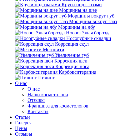
Круги под глазами
Морщины на шее
Морщины вокруг губ
Морщины вокруг глаз
Морщины на лбу
Носослёзная борозда
Носогубные складки
Коррекция скул
Мезонити
Увеличение губ
Коррекция шеи
Коррекция носа
Карбокситерапия
Пилинг
O нас
O нас
Наши косметологи
Отзывы
Франшиза для косметологов
Контакты
Статьи
Галерея
Цены
Отзывы