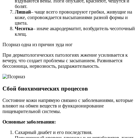
вздуваются вены. Ноги опухают, краснеют, чешутся и
болят.
Лишай
– чаще всего провоцируют грибки, живущие на
коже, сопровождается высыпаниями разной формы и
цвета.
Чесотка
– иначе акародерматит, возбудитель чесоточный
клещ.
Псориаз одна из причин зуда ног
При дерматологических патологиях жжение усиливается к
вечеру, что создает проблемы с засыпанием. Развивается
бессонница, нервозность, раздражительность.
Сбой биохимических процессов
Состояние кожи напрямую связано с заболеваниями, которые
влияют на обмен веществ и функционирование
пищеварительной системы.
Основные заболевания:
Сахарный диабет и его последствия.
Повышенный уровень глюкозы и ее метаболитов, таких