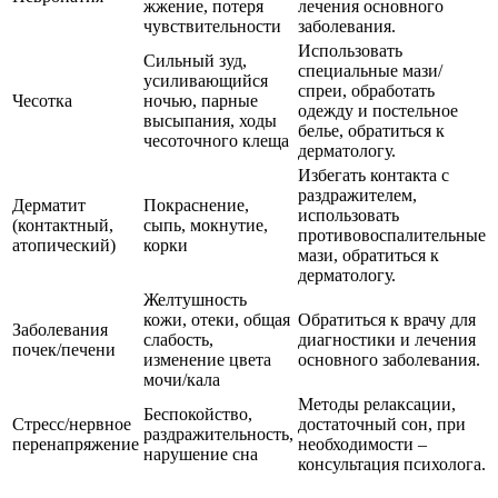
жжение, потеря
лечения основного
чувствительности
заболевания.
Использовать
Сильный зуд,
специальные мази/
усиливающийся
спреи, обработать
Чесотка
ночью, парные
одежду и постельное
высыпания, ходы
белье, обратиться к
чесоточного клеща
дерматологу.
Избегать контакта с
раздражителем,
Дерматит
Покраснение,
использовать
(контактный,
сыпь, мокнутие,
противовоспалительные
атопический)
корки
мази, обратиться к
дерматологу.
Желтушность
кожи, отеки, общая
Обратиться к врачу для
Заболевания
слабость,
диагностики и лечения
почек/печени
изменение цвета
основного заболевания.
мочи/кала
Методы релаксации,
Беспокойство,
Стресс/нервное
достаточный сон, при
раздражительность,
перенапряжение
необходимости –
нарушение сна
консультация психолога.