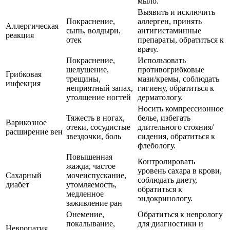
мыло.
Выявить и исключить
Покраснение,
аллерген, принять
Аллергическая
сыпь, волдыри,
антигистаминные
реакция
отек
препараты, обратиться к
врачу.
Покраснение,
Использовать
шелушение,
противогрибковые
Грибковая
трещины,
мази/кремы, соблюдать
инфекция
неприятный запах,
гигиену, обратиться к
утолщение ногтей
дерматологу.
Носить компрессионное
Тяжесть в ногах,
белье, избегать
Варикозное
отеки, сосудистые
длительного стояния/
расширение вен
звездочки, боль
сидения, обратиться к
флебологу.
Повышенная
Контролировать
жажда, частое
уровень сахара в крови,
Сахарный
мочеиспускание,
соблюдать диету,
диабет
утомляемость,
обратиться к
медленное
эндокринологу.
заживление ран
Онемение,
Обратиться к неврологу
покалывание,
для диагностики и
Невропатия