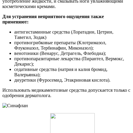
употребление жидкости, и смазывать ноги увлажняющими
косметическими кремами.
Для устранения неприятного ощущения также
применяют:
антигистаминные средства (Лоратадин, Цетрин,
Тавегил, Зодак)
противогрибковые препараты (Клотримазол,
Флуконазол, Тербинафин, Миконазол);
венотоники (Венарус, Детрагель, Флебодиа);
противопаразитарные лекарства (Пирантел, Вермокс,
Декарис);
седативные средства (натрия и калия бромид,
Валерьянка);
диуретики (Фуросемид, Этакриновая кислота).
Использовать медикаментозные средства допускается только с
одобрения дерматолога.