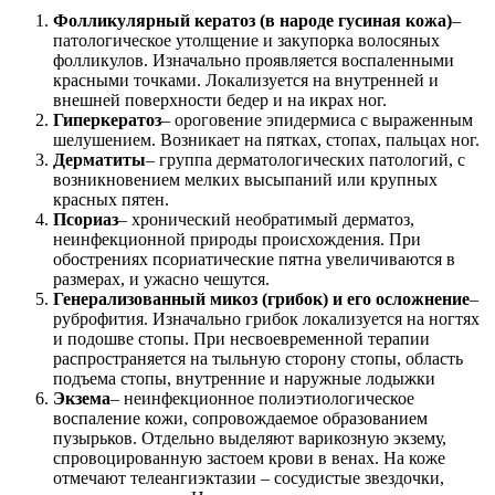
Фолликулярный кератоз (в народе гусиная кожа)
–
патологическое утолщение и закупорка волосяных
фолликулов. Изначально проявляется воспаленными
красными точками. Локализуется на внутренней и
внешней поверхности бедер и на икрах ног.
Гиперкератоз
– ороговение эпидермиса с выраженным
шелушением. Возникает на пятках, стопах, пальцах ног.
Дерматиты
– группа дерматологических патологий, с
возникновением мелких высыпаний или крупных
красных пятен.
Псориаз
– хронический необратимый дерматоз,
неинфекционной природы происхождения. При
обострениях псориатические пятна увеличиваются в
размерах, и ужасно чешутся.
Генерализованный микоз (грибок) и его осложнение
–
руброфития. Изначально грибок локализуется на ногтях
и подошве стопы. При несвоевременной терапии
распространяется на тыльную сторону стопы, область
подъема стопы, внутренние и наружные лодыжки
Экзема
– неинфекционное полиэтиологическое
воспаление кожи, сопровождаемое образованием
пузырьков. Отдельно выделяют варикозную экзему,
спровоцированную застоем крови в венах. На коже
отмечают телеангиэктазии – сосудистые звездочки,