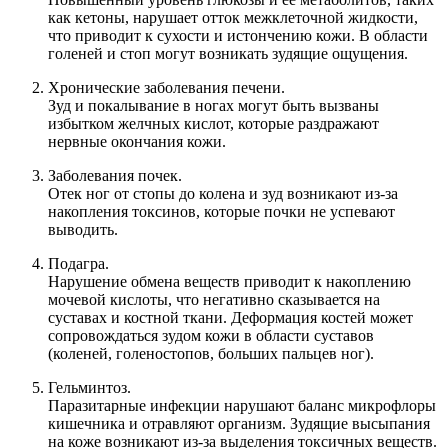
как кетоны, нарушает отток межклеточной жидкости,
что приводит к сухости и истончению кожи. В области
голеней и стоп могут возникать зудящие ощущения.
Хронические заболевания печени.
Зуд и покалывание в ногах могут быть вызваны
избытком желчных кислот, которые раздражают
нервные окончания кожи.
Заболевания почек.
Отек ног от стопы до колена и зуд возникают из-за
накопления токсинов, которые почки не успевают
выводить.
Подагра.
Нарушение обмена веществ приводит к накоплению
мочевой кислоты, что негативно сказывается на
суставах и костной ткани. Деформация костей может
сопровождаться зудом кожи в области суставов
(коленей, голеностопов, больших пальцев ног).
Гельминтоз.
Паразитарные инфекции нарушают баланс микрофлоры
кишечника и отравляют организм. Зудящие высыпания
на коже возникают из-за выделения токсичных веществ.