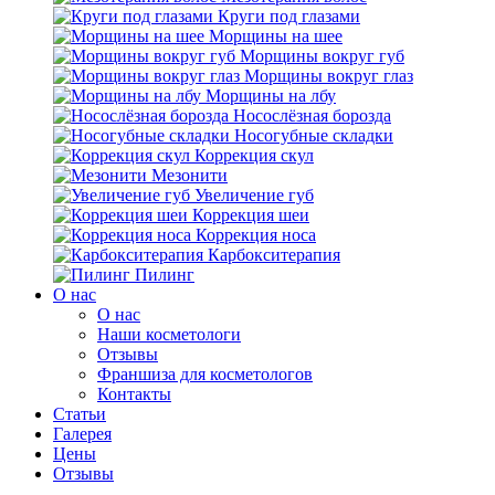
Круги под глазами
Морщины на шее
Морщины вокруг губ
Морщины вокруг глаз
Морщины на лбу
Носослёзная борозда
Носогубные складки
Коррекция скул
Мезонити
Увеличение губ
Коррекция шеи
Коррекция носа
Карбокситерапия
Пилинг
O нас
O нас
Наши косметологи
Отзывы
Франшиза для косметологов
Контакты
Статьи
Галерея
Цены
Отзывы