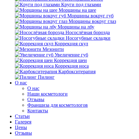
Круги под глазами
Морщины на шее
Морщины вокруг губ
Морщины вокруг глаз
Морщины на лбу
Носослёзная борозда
Носогубные складки
Коррекция скул
Мезонити
Увеличение губ
Коррекция шеи
Коррекция носа
Карбокситерапия
Пилинг
O нас
O нас
Наши косметологи
Отзывы
Франшиза для косметологов
Контакты
Статьи
Галерея
Цены
Отзывы