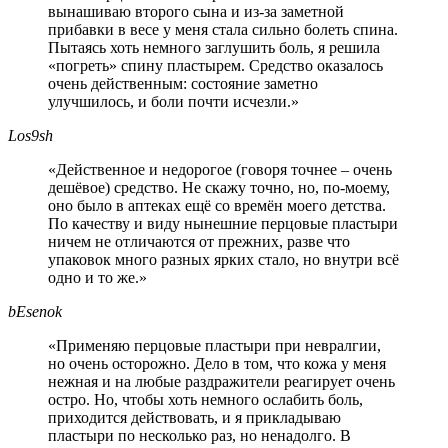
вынашиваю второго сына и из-за заметной
прибавки в весе у меня стала сильно болеть спина.
Пытаясь хоть немного заглушить боль, я решила
«погреть» спину пластырем. Средство оказалось
очень действенным: состояние заметно
улучшилось, и боли почти исчезли.»
Los9sh
«Действенное и недорогое (говоря точнее – очень
дешёвое) средство. Не скажу точно, но, по-моему,
оно было в аптеках ещё со времён моего детства.
По качеству и виду нынешние перцовые пластыри
ничем не отличаются от прежних, разве что
упаковок много разных ярких стало, но внутри всё
одно и то же.»
bEsenok
«Применяю перцовые пластыри при невралгии,
но очень осторожно. Дело в том, что кожа у меня
нежная и на любые раздражители реагирует очень
остро. Но, чтобы хоть немного ослабить боль,
приходится действовать, и я прикладываю
пластыри по несколько раз, но ненадолго. В