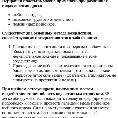
Перцовый пластырь можно применять при различных
видах остеохондроза:
шейного отдела;
позвонков грудного отдела спины;
поясничных позвонков.
Существует два основных метода воздействия,
способствующих преодолению этого заболевания:
Наложение цельного листа пластыря на проблемные
области (нужно дождаться, пока появится
незначительное жжение и покалывание в зоне
воздействия);
Прикладывание небольших кусочков пластыря ко всем
биологически активным точкам – это так называемое
«перцовое иглоукалывание» (фрагменты аппликатора не
снимаются на протяжении недели).
При шейном остеохондрозе, наилучшим местом
воздействия станет область под остистым отростком.
Её
легко обнаружить, если наклонить голову вперёд (прижимая
подбородок к груди) и провести пальцами вдоль позвонков
шейного отдела. Сильно выступающий участок и является
остистым отростком. Расположив под ним тканевый
аппликатор можно избавиться от боли в шее.